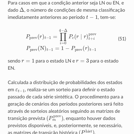
Para casos em que a condição anterior seja LN ou EN, e
Δ
dado
, o número de condições de mesma classificação
t
−
1
imediatamente anteriores ao período
, tem-se:
P
prev
(
r
)
t
−
1
=
∏
i
=
0
4
−
Δ
P
c
(
r
∣
r
)
t
+
i
prev
P
prev
(
N
)
t
−
1
=
1
(51)
r
=
1
r
=
3
sendo
para o estado LN e
para o estado
EN.
Calculada a distribuição de probabilidades dos estados
ε
t
−
1
em
, realiza-se um sorteio para definir o estado
passado de cada série sintética. O procedimento para a
geração de cenários dos períodos posteriores será feito
através de sorteios aleatórios seguindo as matrizes de
(
P
m
prev
)
transição prevista
, enquanto houver dados
previstos disponíveis, e, posteriormente, se necessário,
(
P
m
hist
)
as matrizes de transição histórica
.