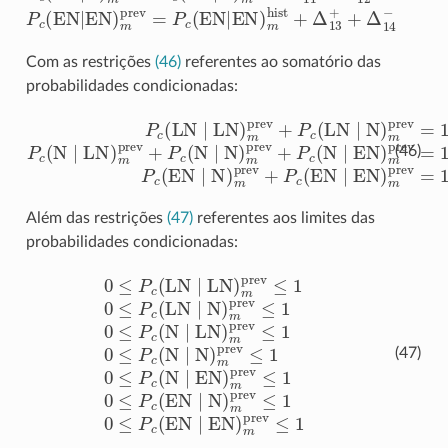
Com as restrições
(46)
referentes ao somatório das
probabilidades condicionadas:
P
c
(
LN
∣
LN
)
m
prev
+
P
c
(
LN
∣
N
)
m
prev
=
1
P
c
(
N
∣
LN
)
m
p
(46)
Além das restrições
(47)
referentes aos limites das
probabilidades condicionadas:
0
≤
P
c
(
LN
∣
LN
)
m
prev
≤
1
0
≤
P
c
(
LN
∣
N
)
m
prev
≤
1
0
≤
P
c
(
(47)