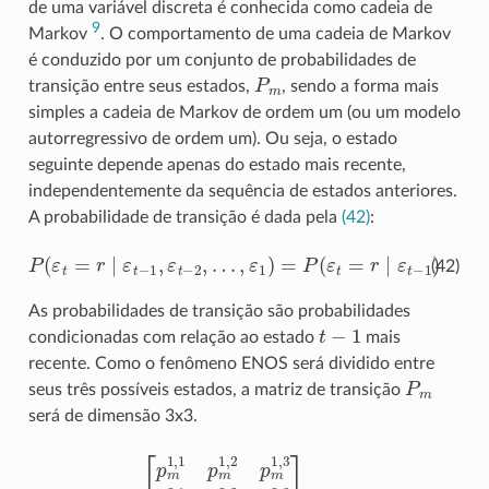
de uma variável discreta é conhecida como cadeia de
9
Markov
. O comportamento de uma cadeia de Markov
é conduzido por um conjunto de probabilidades de
P
m
transição entre seus estados,
, sendo a forma mais
simples a cadeia de Markov de ordem um (ou um modelo
autorregressivo de ordem um). Ou seja, o estado
seguinte depende apenas do estado mais recente,
independentemente da sequência de estados anteriores.
A probabilidade de transição é dada pela
(42)
:
P
(
ε
t
=
r
∣
ε
t
−
1
,
ε
t
−
2
,
…
,
ε
1
)
=
P
(
ε
t
=
r
∣
ε
t
−
1
)
(42)
As probabilidades de transição são probabilidades
t
−
1
condicionadas com relação ao estado
mais
recente. Como o fenômeno ENOS será dividido entre
P
m
seus três possíveis estados, a matriz de transição
será de dimensão 3x3.
[
p
m
1
,
1
p
m
1
,
2
p
m
1
,
3
p
m
2
,
1
p
m
2
,
2
p
m
2
,
3
p
m
3
,
1
p
m
3
,