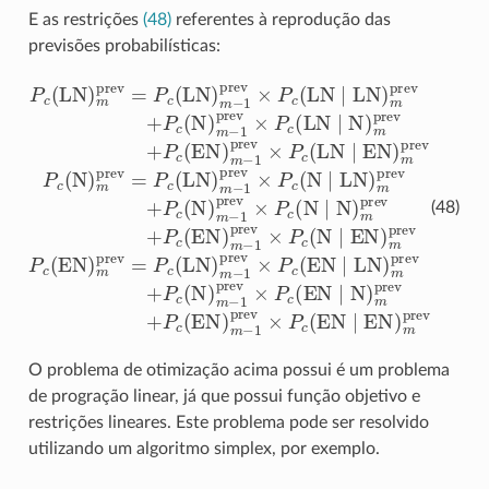
E as restrições
(48)
referentes à reprodução das
previsões probabilísticas:
P
c
(
LN
)
m
prev
=
P
c
(
LN
)
m
−
1
prev
×
P
c
(
LN
∣
LN
)
m
prev
+
(48)
O problema de otimização acima possui é um problema
de progração linear, já que possui função objetivo e
restrições lineares. Este problema pode ser resolvido
utilizando um algoritmo simplex, por exemplo.