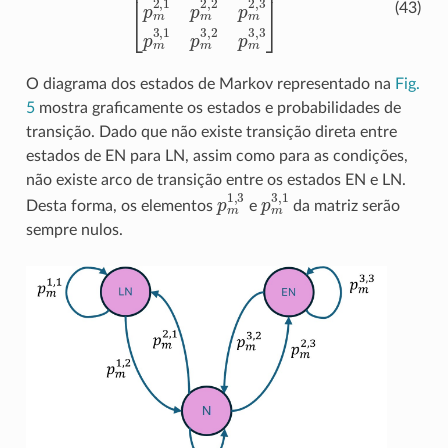
(43)
O diagrama dos estados de Markov representado na
Fig.
5
mostra graficamente os estados e probabilidades de
transição. Dado que não existe transição direta entre
estados de EN para LN, assim como para as condições,
não existe arco de transição entre os estados EN e LN.
p
m
1
,
3
p
m
3
,
1
Desta forma, os elementos
e
da matriz serão
sempre nulos.