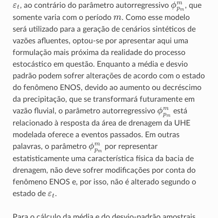
ε
t
ϕ
p
m
m
, ao contrário do parâmetro autorregressivo
, que
m
somente varia com o período
. Como esse modelo
será utilizado para a geração de cenários sintéticos de
vazões afluentes, optou-se por apresentar aqui uma
formulação mais próxima da realidade do processo
estocástico em questão. Enquanto a média e desvio
padrão podem sofrer alterações de acordo com o estado
do fenômeno ENOS, devido ao aumento ou decréscimo
da precipitação, que se transformará futuramente em
ϕ
p
m
m
vazão fluvial, o parâmetro autorregressivo
está
relacionado à resposta da área de drenagem da UHE
modelada oferece a eventos passados. Em outras
ϕ
p
m
m
palavras, o parâmetro
por representar
estatisticamente uma característica física da bacia de
drenagem, não deve sofrer modificações por conta do
fenômeno ENOS e, por isso, não é alterado segundo o
ε
t
estado de
.
Para o cálculo da média e do desvio-padrão amostrais,