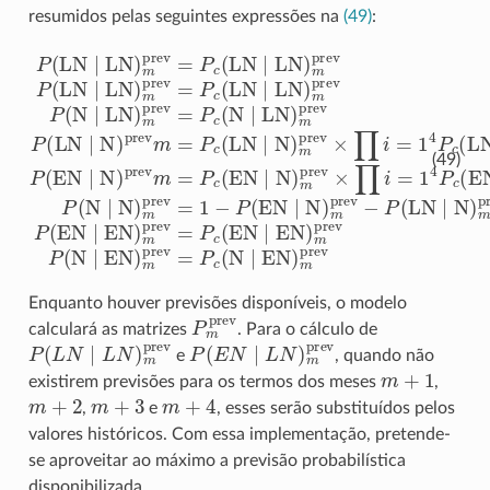
resumidos pelas seguintes expressões na
(49)
:
P
(
LN
∣
LN
)
m
prev
=
P
c
(
LN
∣
LN
)
m
prev
P
(
LN
∣
LN
)
m
pre
(49)
Enquanto houver previsões disponíveis, o modelo
P
m
prev
calculará as matrizes
. Para o cálculo de
P
(
L
N
∣
L
N
)
m
prev
P
(
E
N
∣
L
N
)
m
prev
e
, quando não
m
+
1
existirem previsões para os termos dos meses
,
m
+
2
m
+
3
m
+
4
,
e
, esses serão substituídos pelos
valores históricos. Com essa implementação, pretende-
se aproveitar ao máximo a previsão probabilística
disponibilizada.