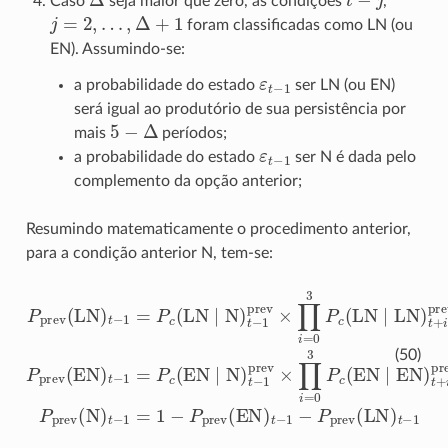
Caso
seja maior que zero, as condições
,
j
=
2
,
…
,
Δ
+
1
foram classificadas como LN (ou
EN). Assumindo-se:
ε
t
−
1
a probabilidade do estado
ser LN (ou EN)
será igual ao produtório de sua persistência por
5
−
Δ
mais
períodos;
ε
t
−
1
a probabilidade do estado
ser N é dada pelo
complemento da opção anterior;
Resumindo matematicamente o procedimento anterior,
para a condição anterior N, tem-se:
P
prev
(
LN
)
t
−
1
=
P
c
(
LN
∣
N
)
t
−
1
prev
×
∏
i
=
0
3
P
c
(
LN
∣
LN
)
(50)