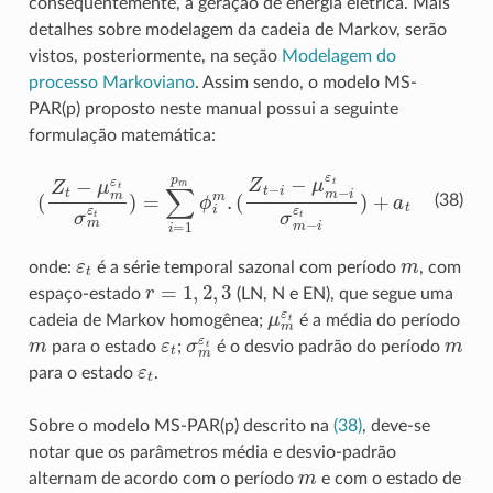
consequentemente, a geração de energia elétrica. Mais
detalhes sobre modelagem da cadeia de Markov, serão
vistos, posteriormente, na seção
Modelagem do
processo Markoviano
. Assim sendo, o modelo MS-
PAR(p) proposto neste manual possui a seguinte
formulação matemática:
(
Z
t
(
−
Z
μ
t
−
m
i
−
ε
t
μ
σ
m
m
−
ε
i
t
ε
)
t
=
σ
∑
m
i
=
−
1
i
ε
p
t
m
)
+
ϕ
a
t
i
m
.
(38)
ε
t
m
onde:
é a série temporal sazonal com período
, com
r
=
1
,
2
,
3
espaço-estado
(LN, N e EN), que segue uma
μ
m
ε
t
cadeia de Markov homogênea;
é a média do período
m
ε
t
σ
m
ε
t
m
para o estado
;
é o desvio padrão do período
ε
t
para o estado
.
Sobre o modelo MS-PAR(p) descrito na
(38)
, deve-se
notar que os parâmetros média e desvio-padrão
m
alternam de acordo com o período
e com o estado de