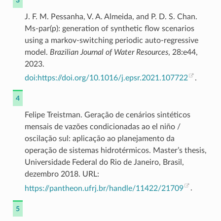
3
J. F. M. Pessanha, V. A. Almeida, and P. D. S. Chan.
Ms-par(p): generation of synthetic flow scenarios
using a markov-switching periodic auto-regressive
model.
Brazilian Journal of Water Resources
, 28:e44,
2023.
doi:https://doi.org/10.1016/j.epsr.2021.107722
.
4
Felipe Treistman. Geração de cenários sintéticos
mensais de vazões condicionadas ao el niño /
oscilação sul: aplicação ao planejamento da
operação de sistemas hidrotérmicos. Master’s thesis,
Universidade Federal do Rio de Janeiro, Brasil,
dezembro 2018. URL:
https://pantheon.ufrj.br/handle/11422/21709
.
5