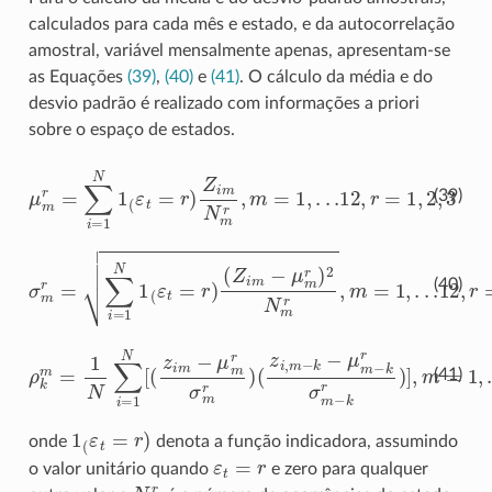
calculados para cada mês e estado, e da autocorrelação
amostral, variável mensalmente apenas, apresentam-se
as Equações
(39)
,
(40)
e
(41)
. O cálculo da média e do
desvio padrão é realizado com informações a priori
sobre o espaço de estados.
μ
m
r
=
∑
i
=
1
N
1
(
ε
t
=
r
)
Z
i
m
N
m
r
,
m
=
1
,
.
.
.12
,
r
=
1
,
2
,
3
(39)
(
Z
i
m
−
μ
m
σ
m
r
)
2
r
=
N
∑
m
i
=
r
,
1
m
N
=
1
1
(
,
ε
.
.
t
.12
=
r
)
,
r
=
1
,
2
,
3
(40)
(
z
ρ
i
,
k
m
m
−
=
k
1
−
N
μ
m
∑
i
−
=
k
1
r
N
σ
m
[
(
z
−
i
m
k
r
−
)
]
μ
,
m
m
=
r
1
σ
,
m
.
.
.12
r
)
(41)
1
(
ε
t
=
r
)
onde
denota a função indicadora, assumindo
ε
t
=
r
o valor unitário quando
e zero para qualquer
N
m
r