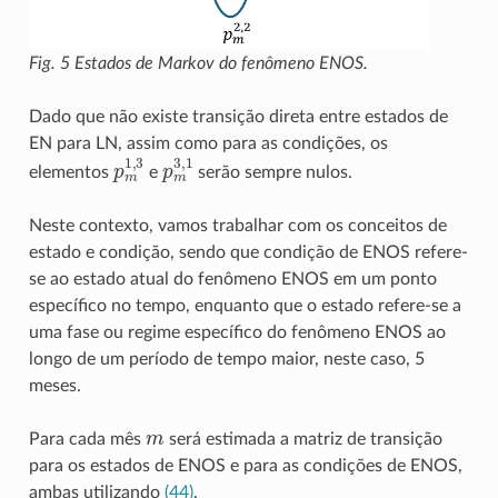
Fig. 5
Estados de Markov do fenômeno ENOS.
Dado que não existe transição direta entre estados de
EN para LN, assim como para as condições, os
p
m
1
,
3
p
m
3
,
1
elementos
e
serão sempre nulos.
Neste contexto, vamos trabalhar com os conceitos de
estado e condição, sendo que condição de ENOS refere-
se ao estado atual do fenômeno ENOS em um ponto
específico no tempo, enquanto que o estado refere-se a
uma fase ou regime específico do fenômeno ENOS ao
longo de um período de tempo maior, neste caso, 5
meses.
m
Para cada mês
será estimada a matriz de transição
para os estados de ENOS e para as condições de ENOS,
ambas utilizando
(44)
.