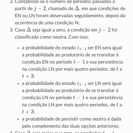
Contabiliza-se o número de períodos passados a
j
−
2
Δ
partir de
, chamado de
, em que condições de
EN ou LN foram observadas seguidamente, depois da
ocorrência de uma condição N;
Δ
j
−
2
Caso
seja igual a zero, a condição em
foi
classificada como neutra. Com isso:
ε
t
−
1
a probabilidade do estado
ser EN será igual
a probabilidade ao produtório de se transitar à
t
−
1
condição EN no período
e sua persistência
t
na condição LN por mais quatro períodos, de
a
t
+
3
;
ε
t
−
1
a probabilidade do estado
ser LN será igual
a probabilidade ao produtório de se transitar à
t
−
1
condição LN no período
e sua persistência
t
na condição LN por mais quatro períodos, de
a
t
+
3
;
a probabilidade de persistir como neutro é dada
pelo complemento das duas opções anteriores;
Δ
t
−
j