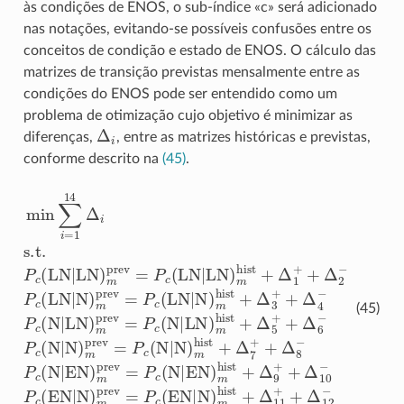
às condições de ENOS, o sub-índice «c» será adicionado
nas notações, evitando-se possíveis confusões entre os
conceitos de condição e estado de ENOS. O cálculo das
matrizes de transição previstas mensalmente entre as
condições do ENOS pode ser entendido como um
problema de otimização cujo objetivo é minimizar as
Δ
i
diferenças,
, entre as matrizes históricas e previstas,
conforme descrito na
(45)
.
min
∑
i
=
1
14
Δ
i
s.t.
P
c
(
LN
|
LN
)
m
prev
=
P
c
(
LN
|
LN
)
m
hist
(45)