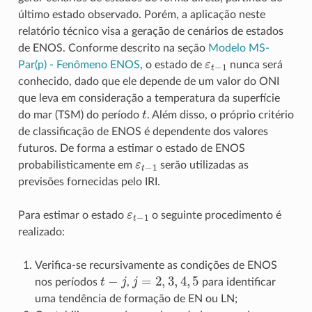
último estado observado. Porém, a aplicação neste
relatório técnico visa a geração de cenários de estados
de ENOS. Conforme descrito na seção
Modelo MS-
ε
t
−
1
Par(p) - Fenômeno ENOS
, o estado de
nunca será
conhecido, dado que ele depende de um valor do ONI
que leva em consideração a temperatura da superfície
t
do mar (TSM) do período
. Além disso, o próprio critério
de classificação de ENOS é dependente dos valores
futuros. De forma a estimar o estado de ENOS
ε
t
−
1
probabilisticamente em
serão utilizadas as
previsões fornecidas pelo IRI.
ε
t
−
1
Para estimar o estado
o seguinte procedimento é
realizado:
Verifica-se recursivamente as condições de ENOS
t
−
j
j
=
2
,
3
,
4
,
5
nos períodos
,
para identificar
uma tendência de formação de EN ou LN;