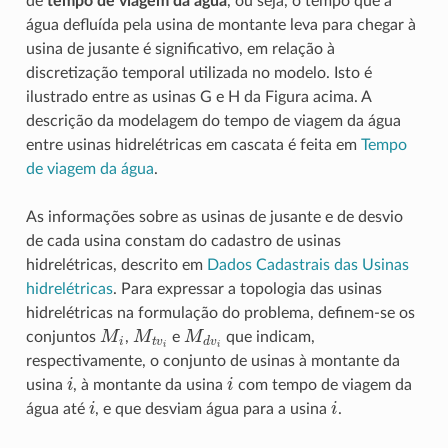
de
tempo de viagem da água
, ou seja, o tempo que a
água defluída pela usina de montante leva para chegar à
usina de jusante é significativo, em relação à
discretização temporal utilizada no modelo. Isto é
ilustrado entre as usinas G e H da Figura acima. A
descrição da modelagem do tempo de viagem da água
entre usinas hidrelétricas em cascata é feita em
Tempo
de viagem da água
.
As informações sobre as usinas de jusante e de desvio
de cada usina constam do cadastro de usinas
hidrelétricas, descrito em
Dados Cadastrais das Usinas
hidrelétricas
. Para expressar a topologia das usinas
hidrelétricas na formulação do problema, definem-se os
M
i
M
t
v
i
M
d
v
i
conjuntos
,
e
que indicam,
respectivamente, o conjunto de usinas à montante da
i
i
usina
, à montante da usina
com tempo de viagem da
i
i
água até
, e que desviam água para a usina
.