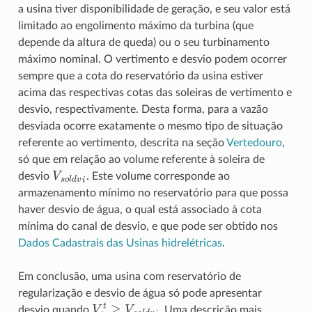
a usina tiver disponibilidade de geração, e seu valor está
limitado ao engolimento máximo da turbina (que
depende da altura de queda) ou o seu turbinamento
máximo nominal. O vertimento e desvio podem ocorrer
sempre que a cota do reservatório da usina estiver
acima das respectivas cotas das soleiras de vertimento e
desvio, respectivamente. Desta forma, para a vazão
desviada ocorre exatamente o mesmo tipo de situação
referente ao vertimento, descrita na seção
Vertedouro
,
só que em relação ao volume referente à soleira de
V
s
o
l
d
v
i
desvio
. Este volume corresponde ao
armazenamento mínimo no reservatório para que possa
haver desvio de água, o qual está associado à cota
mínima do canal de desvio, e que pode ser obtido nos
Dados Cadastrais das Usinas hidrelétricas
.
Em conclusão, uma usina com reservatório de
regularização e desvio de água só pode apresentar
V
i
t
≥
V
s
o
l
d
v
i
desvio quando
. Uma descrição mais