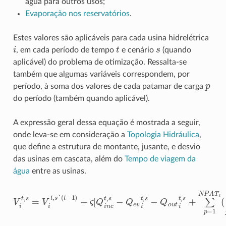
água para outros usos;
Evaporação nos reservatórios
.
Estes valores são aplicáveis para cada usina hidrelétrica
i
t
s
, em cada período de tempo
e cenário
(quando
aplicável) do problema de otimização. Ressalta-se
também que algumas variáveis correspondem, por
p
período, à soma dos valores de cada patamar de carga
do período (também quando aplicável).
A expressão geral dessa equação é mostrada a seguir,
onde leva-se em consideração a
Topologia Hidráulica
,
que define a estrutura de montante, jusante, e desvio
das usinas em cascata, além do
Tempo de viagem da
água
entre as usinas.
´
(
t
−
1
)
+
ς
[
Q
i
n
c
t
,
s
−
Q
e
v
i
t
,
s
−
Q
o
u
t
V
t
i
,
t
s
,
+
s
=
∑
V
p
i
=
t
,
1
s
N
P
A
T
t
(
∑
j