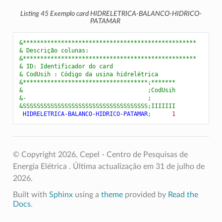
Listing 45
Exemplo card HIDRELETRICA-BALANCO-HIDRICO-
PATAMAR
&**************************************************
& Descrição colunas:
&**************************************************
& ID: Identificador do card
& CodUsih : Código da usina hidrelétrica
&************************************;*******
&                                    ;CodUsih
&-                                   ;
&SSSSSSSSSSSSSSSSSSSSSSSSSSSSSSSSSSSS;IIIIIII
 HIDRELETRICA-BALANCO-HIDRICO-PATAMAR
;
      1
© Copyright 2026, Cepel - Centro de Pesquisas de
Energia Elétrica .
Última actualização em 31 de julho de
2026.
Built with
Sphinx
using a
theme
provided by
Read the
Docs
.