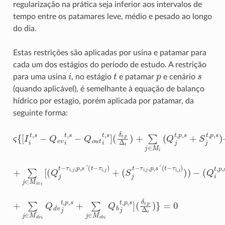
regularização na prática seja inferior aos intervalos de
tempo entre os patamares leve, médio e pesado ao longo
do dia.
Estas restrições são aplicadas por usina e patamar para
cada um dos estágios do período de estudo. A restrição
i
t
p
s
para uma usina
, no estágio
e patamar
e cenário
(quando aplicável), é semelhante à equação de balanço
hídrico por estagio, porém aplicada por patamar, da
seguinte forma:
(
δ
t
,
p
ς
Δ
{
[
t
I
i
)
t
+
,
s
∑
−
j
∈
Q
e
M
v
i
i
(
t
Q
,
s
−
j
t
Q
,
p
o
,
s
u
+
t
S
t
j
t
,
s
,
p
]
,
s
)
+
+
∑
j
∈
M
t
v
i
[
(
Q
j
t
−
τ
i
(
,
Q
j
,
p
i
t
,
,
s
p
´
,
(
s
t
+
−
S
τ
i
i
t
,
j
,
)
p
+
,
(
s
S
)
+
j
t
−
τ
i
,
j
,
p
,
s
´
(
t
−
+
∑
j
∈
M
d
v
i
Q
d
v
(
δ
j
t
t
,
,
p
p
,
Δ
s
+
t
)
∑
}
=
j
∈
0
M
e
b
i
Q
b
j
t
,
p
,
s
]