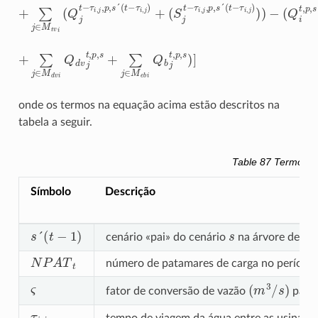
+
∑
j
∈
M
t
v
i
(
Q
j
t
−
τ
i
(
,
Q
j
,
p
i
t
,
s
,
p
´
(
,
t
s
−
+
τ
S
i
i
,
t
j
)
,
p
+
,
(
s
S
)
j
+
t
−
τ
i
,
j
,
p
,
s
´
(
t
−
τ
+
∑
j
∈
M
d
v
i
Q
d
v
j
t
,
p
,
s
+
∑
j
∈
M
e
b
i
Q
b
j
t
,
p
,
s
)
]
onde os termos na equação acima estão descritos na
tabela a seguir.
Table 87
Termos n
Símbolo
Descrição
s
s
´
(
t
−
1
)
cenário «pai» do cenário
na árvore de ce
N
P
A
T
t
número de patamares de carga no período
ς
(
m
3
/
s
)
fator de conversão de vazão
para
τ
i
,
j
i
tempo de viagem da água entre as usinas