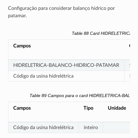
Configuração para considerar balanço hidrico por
patamar.
Table 88
Card HIDRELETRICA-
Campos
Obr
HIDRELETRICA-BALANCO-HIDRICO-PATAMAR
Sim
Código da usina hidrelétrica
Sim
Table 89
Campos para o card HIDRELETRICA-BALA
Campos
Tipo
Unidade
Código da usina hidrelétrica
inteiro