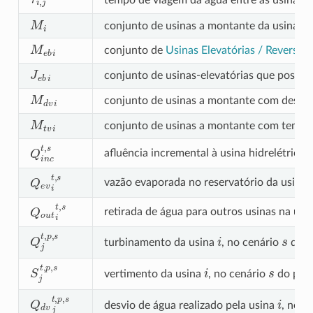
M
i
i
conjunto de usinas a montante da usina
M
e
b
i
conjunto de
Usinas Elevatórias / Reversíve
J
e
b
i
conjunto de usinas-elevatórias que possu
M
d
v
i
conjunto de usinas a montante com desvio
M
t
v
i
conjunto de usinas a montante com tempo 
Q
i
n
c
t
,
s
afluência incremental à usina hidrelétrica
i
Q
e
v
i
t
,
s
vazão evaporada no reservatório da usina
Q
o
u
t
t
,
s
retirada de água para outros usinas na usi
Q
j
t
,
p
,
s
i
s
turbinamento da usina
, no cenário
do p
S
j
t
,
p
,
s
i
s
vertimento da usina
, no cenário
do per
Q
d
v
j
t
,
p
,
s
i
desvio de água realizado pela usina
, no c