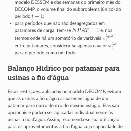
modelo DESSEM e das semanas do primeiro mês do
DECOMP, o volume final do subproblema (único) do
t
−
1
período
;
para períodos que não são desagregados em
N
P
A
T
=
1
patamares de carga, tem-se
e, nos
x
i
t
´
,
p
,
s
termos onde há um somatório de variáveis
x
i
´
t
,
s
entre patamares, considera-se apenas o valor
para o período como um todo;
Balanço Hídrico por patamar para
usinas a fio d’água
Estas restrições, aplicadas no modelo DECOMP, evitam
que as usinas a fio d’água armazenem água de um
patamar para outro dentro do mesmo estágio. Elas são
opcionais e podem ser aplicadas individualmente às
usinas a fio d’água. Assim, recomenda-se sua utilização
para os aproveitamentos a fio d’água cuja capacidade de