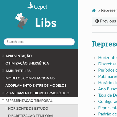
»
Represe
Previous
Repres
APRESENTAÇÃO
Horizonte
Discretiz
OTIMIZAÇÃO ENERGÉTICA
Períodos 
AMBIENTE LIBS
Patamares
MODELOS COMPUTACIONAIS
Horário d
ACOPLAMENTO ENTRE OS MODELOS
Ano Bisse
PLANEJAMENTO HIDROTERMOEÓLICO
Taxa de D
REPRESENTAÇÃO TEMPORAL
Configura
Represent
HORIZONTE DE ESTUDO
Padrão de
DISCRETIZAÇÃO TEMPORAL