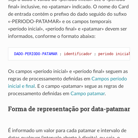
final» inclusive, no «patamar» indicado. O nome do Card
de entrada contém o prefixo do dado seguido do sufixo
«-PERIODO-PATAMAR» e os campos temporais
«período inicial», «período final» e «patamar» devem ser
informados, conforme o formato abaixo:
 DADO-PERIODO-PATAMAR
;
 identificador 
;
 periodo inicial 
;
 
Os campos «período inicial» e «período final» seguem as
regras de processamento definidas em
Campos período
inicial e final
. E o campo «patamar» segue as regras de
processamento definidas em
Campo patamar
.
Forma de representação por data-patamar
É informado um valor para cada patamar e intervalo de
datas qualquer (intervalo aberto à direita), ou seja, o