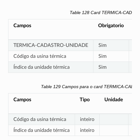
Table 128
Card TERMICA-CADAS
Campos
Obrigatorio
An
TERMICA-CADASTRO-UNIDADE
Sim
N
Código da usina térmica
Sim
N
Índice da unidade térmica
Sim
N
Table 129
Campos para o card TERMICA-CADA
Campos
Tipo
Unidade
Mí
Código da usina térmica
inteiro
0
Índice da unidade térmica
inteiro
0