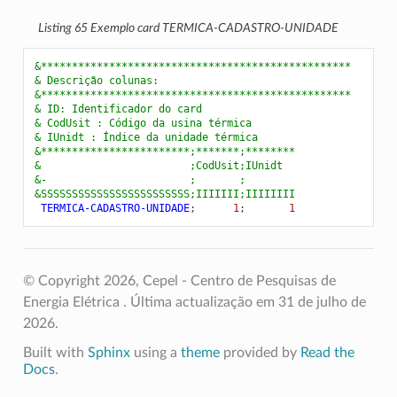
Listing 65
Exemplo card TERMICA-CADASTRO-UNIDADE
&**************************************************
& Descrição colunas:
&**************************************************
& ID: Identificador do card
& CodUsit : Código da usina térmica
& IUnidt : Índice da unidade térmica
&************************;*******;********
&                        ;CodUsit;IUnidt
&-                       ;       ;
&SSSSSSSSSSSSSSSSSSSSSSSS;IIIIIII;IIIIIIII
 TERMICA-CADASTRO-UNIDADE
;
      1
;
       1
© Copyright 2026, Cepel - Centro de Pesquisas de
Energia Elétrica .
Última actualização em 31 de julho de
2026.
Built with
Sphinx
using a
theme
provided by
Read the
Docs
.