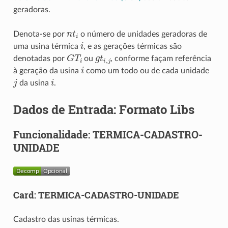
geradoras.
n
t
Denota-se por
o número de unidades geradoras de
i
uma usina térmica
, e as gerações térmicas são
G
T
i
g
t
,
j
denotadas por
ou
, conforme façam referência
i
à geração da usina
como um todo ou de cada unidade
j
i
da usina
.
Dados de Entrada: Formato Libs
Funcionalidade: TERMICA-CADASTRO-
UNIDADE
Card: TERMICA-CADASTRO-UNIDADE
Cadastro das usinas térmicas.