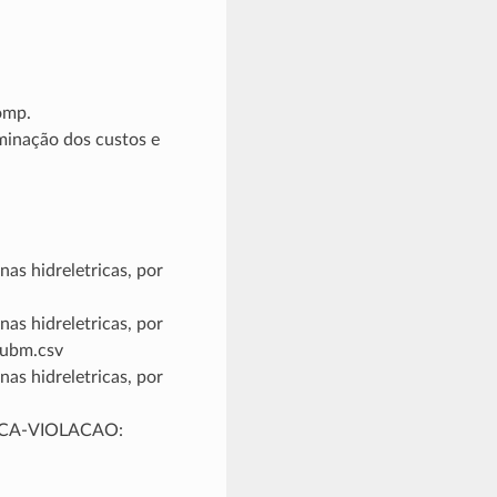
omp.
inação dos custos e
as hidreletricas, por
as hidreletricas, por
subm.csv
as hidreletricas, por
TRICA-VIOLACAO: