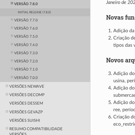
Janeiro de 20
VERSÃO 7.8.0
INITIAL RELEASE (7.8.0)
Novas fun
VERSÃO 7.7.0
VERSÃO 7.6.0
Adição d
VERSÃO 7.5.0
Criação d
tipos das 
VERSÃO 7.4.0
VERSÃO 7.3.0
Novos arq
VERSÃO 7.2.0
VERSÃO 7.1.0
Adição do 
VERSÃO 7.0.0
usina, per
VERSÕES NEWAVE
Adição do 
submercad
VERSÕES DECOMP
Adição do 
VERSÕES DESSEM
ree, perío
VERSÕES GEVAZP
Criação d
VERSÕES SUISHI
eco_restri
RESUMO COMPATIBILIDADE
VERSÕES