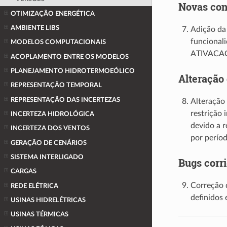
Novas con
OTIMIZAÇÃO ENERGÉTICA
AMBIENTE LIBS
Adição da
funciona
MODELOS COMPUTACIONAIS
ATIVACA
ACOPLAMENTO ENTRE OS MODELOS
PLANEJAMENTO HIDROTERMOEÓLICO
Alteração
REPRESENTAÇÃO TEMPORAL
REPRESENTAÇÃO DAS INCERTEZAS
Alteração
restrição 
INCERTEZA HIDROLÓGICA
devido a r
INCERTEZA DOS VENTOS
por períod
GERAÇÃO DE CENÁRIOS
SISTEMA INTERLIGADO
Bugs corr
CARGAS
Correção 
REDE ELÉTRICA
definidos 
USINAS HIDRELÉTRICAS
USINAS TÉRMICAS