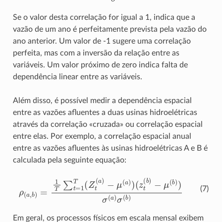
Se o valor desta correlação for igual a 1, indica que a
vazão de um ano é perfeitamente prevista pela vazão do
ano anterior. Um valor de -1 sugere uma correlação
perfeita, mas com a inversão da relação entre as
variáveis. Um valor próximo de zero indica falta de
dependência linear entre as variáveis.
Além disso, é possível medir a dependência espacial
entre as vazões afluentes a duas usinas hidroelétricas
através da correlação «cruzada» ou correlação espacial
entre elas. Por exemplo, a correlação espacial anual
entre as vazões afluentes às usinas hidroelétricas A e B é
calculada pela seguinte equação:
ρ
(
a
,
b
)
=
1
T
−
∑
μ
t
(
=
b
1
)
)
T
σ
(
(
Z
a
t
)
σ
(
a
(
)
b
−
)
μ
(
a
)
)
(
z
t
(
b
)
(7)
Em geral, os processos físicos em escala mensal exibem