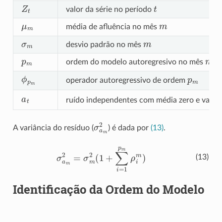
Z
t
t
valor da série no período
μ
m
m
média de afluência no mês
σ
m
m
desvio padrão no mês
p
m
m
ordem do modelo autoregresivo no mês
ϕ
p
m
p
m
operador autoregressivo de ordem
a
t
ruído independentes com média zero e variâ
σ
a
m
2
A variância do resíduo (
) é dada por
(13)
.
σ
a
m
2
=
σ
m
2
(
1
+
∑
i
=
1
p
m
ρ
i
m
)
(13)
Identificação da Ordem do Modelo