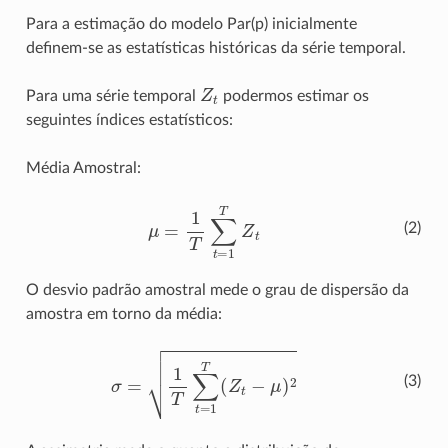
Para a estimação do modelo Par(p) inicialmente
definem-se as estatísticas históricas da série temporal.
Z
t
Para uma série temporal
podermos estimar os
seguintes índices estatísticos:
Média Amostral:
μ
=
1
T
∑
t
=
1
T
Z
t
(2)
O desvio padrão amostral mede o grau de dispersão da
amostra em torno da média:
σ
=
1
T
∑
t
=
1
T
(
Z
t
−
μ
)
2
(3)