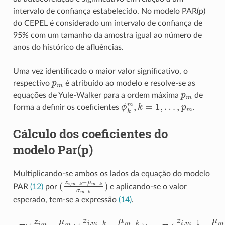
intervalo de confiança estabelecido. No modelo PAR(p)
do CEPEL é considerado um intervalo de confiança de
95% com um tamanho da amostra igual ao número de
anos do histórico de afluências.
Uma vez identificado o maior valor significativo, o
p
m
respectivo
é atribuído ao modelo e resolve-se as
p
m
equações de Yule-Walker para a ordem máxima
de
ϕ
k
m
,
k
=
1
,
…
,
p
m
forma a definir os coeficientes
.
Cálculo dos coeficientes do
modelo Par(p)
Multiplicando-se ambos os lados da equação do modelo
(
z
i
,
m
−
k
−
μ
m
−
k
σ
m
−
k
)
PAR
(12)
por
e aplicando-se o valor
esperado, tem-se a expressão
(14)
.
(
(
z
z
i
i
,
,
m
m
−
−
+
k
k
+
−
−
E
μ
μ
(
[
z
m
m
(
i
z
,
−
−
m
i
,
k
k
m
−
E
σ
σ
−
k
[
m
m
(
p
−
z
−
−
m
μ
i
m
k
k
…
m
−
)
)
−
]
]
,
μ
−
12
=
+
μ
m
k
E
E
m
σ
[
[
−
a
(
m
σ
z
p
t
m
i
(
−
m
,
z
m
k
)
i
σ
,
)
m
−
]
m
+
1
−
…
−
−
k
p
μ
−
m
m
μ
m
)
−
1
−
σ
k
m
σ
m
−
1
−
)
k
)
]
,
m