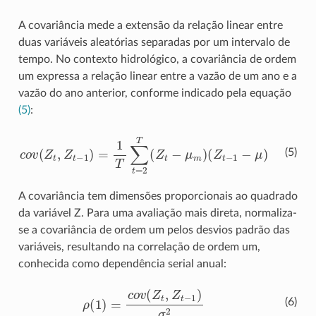
A covariância mede a extensão da relação linear entre
duas variáveis aleatórias separadas por um intervalo de
tempo. No contexto hidrológico, a covariância de ordem
um expressa a relação linear entre a vazão de um ano e a
vazão do ano anterior, conforme indicado pela equação
(5)
:
c
o
v
(
Z
t
,
Z
t
−
1
)
=
1
T
∑
t
=
2
T
(
Z
t
−
μ
m
)
(
Z
t
−
1
−
μ
)
(5)
A covariância tem dimensões proporcionais ao quadrado
da variável Z. Para uma avaliação mais direta, normaliza-
se a covariância de ordem um pelos desvios padrão das
variáveis, resultando na correlação de ordem um,
conhecida como dependência serial anual:
ρ
(
1
)
=
c
o
v
(
Z
t
,
Z
t
−
1
)
σ
2
(6)