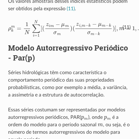
Os valores amostrais desses índices estatísticos podem
ser obtidos pela expressão
(11)
.
(
z
ρ
i
,
k
m
m
−
=
k
1
−
N
μ
m
∑
i
−
=
k
1
σ
N
m
[
(
−
z
k
i
m
)
]
,
−
m
μ
=
m
1
σ
,
.
m
.
.12
)
(11)
Modelo Autorregressivo Periódico
- Par(p)
Séries hidrológicas têm como característica o
comportamento periódico das suas propriedades
probabilísticas, como por exemplo a média, a variância,
a assimetria e a estrutura de autocorrelação.
Essas séries costumam ser representadas por modelos
p
m
p
m
autorregressivos periódicos, PAR(
), onde
é a
m
ordem do modelo para o período sazonal
, ou seja, é o
número de termos autorregressivos do modelo para