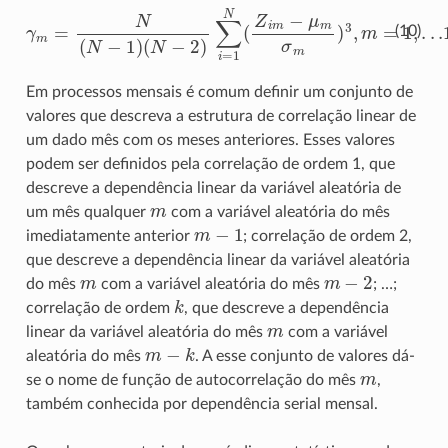
(
N
−
2
)
∑
i
=
1
N
γ
(
Z
m
i
m
=
N
−
μ
(
N
m
−
σ
1
m
)
)
3
,
m
=
1
,
.
.
.12
(10)
Em processos mensais é comum definir um conjunto de
valores que descreva a estrutura de correlação linear de
um dado mês com os meses anteriores. Esses valores
podem ser definidos pela correlação de ordem 1, que
descreve a dependência linear da variável aleatória de
m
um mês qualquer
com a variável aleatória do mês
m
−
1
imediatamente anterior
; correlação de ordem 2,
que descreve a dependência linear da variável aleatória
m
m
−
2
do mês
com a variável aleatória do mês
; …;
k
correlação de ordem
, que descreve a dependência
m
linear da variável aleatória do mês
com a variável
m
−
k
aleatória do mês
. A esse conjunto de valores dá-
m
se o nome de função de autocorrelação do mês
,
também conhecida por dependência serial mensal.