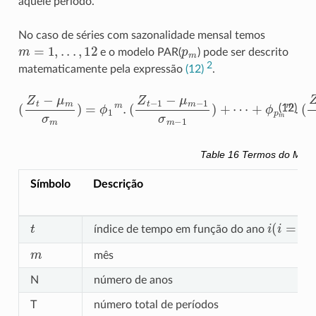
aquele período.
No caso de séries com sazonalidade mensal temos
m
=
1
,
.
.
.
,
12
p
m
e o modelo PAR(
) pode ser descrito
2
matematicamente pela expressão
(12)
.
(
Z
t
+
−
ϕ
μ
p
m
m
σ
m
m
.
)
(
=
Z
ϕ
t
−
1
p
m
m
.
(
−
Z
μ
t
m
−
1
−
−
p
μ
m
m
σ
−
m
1
−
σ
p
m
m
−
)
1
+
)
a
+
t
⋯
(12)
Table 16
Termos do Mode
Símbolo
Descrição
t
i
(
i
=
1
,
2
,
.
.
.
índice de tempo em função do ano
m
mês
N
número de anos
T
número total de períodos