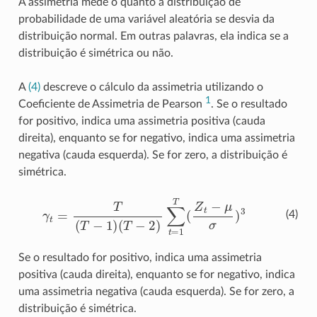
A assimetria mede o quanto a distribuição de
probabilidade de uma variável aleatória se desvia da
distribuição normal. Em outras palavras, ela indica se a
distribuição é simétrica ou não.
A
(4)
descreve o cálculo da assimetria utilizando o
1
Coeficiente de Assimetria de Pearson
. Se o resultado
for positivo, indica uma assimetria positiva (cauda
direita), enquanto se for negativo, indica uma assimetria
negativa (cauda esquerda). Se for zero, a distribuição é
simétrica.
γ
t
=
T
(
T
−
1
)
(
T
−
2
)
∑
t
=
1
T
(
Z
t
−
μ
σ
)
3
(4)
Se o resultado for positivo, indica uma assimetria
positiva (cauda direita), enquanto se for negativo, indica
uma assimetria negativa (cauda esquerda). Se for zero, a
distribuição é simétrica.