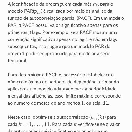
p
m
A identificação da ordem
, em cada mês
, para o
p
m
modelo PAR(
) é realizada por meio da análise da
função de autocorrelação parcial (PACF). Em um modelo
PAR, a PACF possui valor significativo apenas para os
p
primeiros
lags. Por exemplo, se a PACF mostra uma
correlação significativa apenas no lag 1 e não em lags
subsequentes, isso sugere que um modelo PAR de
ordem 1 pode ser apropriado para modelar a série
temporal.
Para determinar a PACF é, necessário estabelecer o
número máximo de períodos de dependência. Quando
aplicado a um modelo adaptado para a periodicidade
mensal das afluências, esse limite máximo corresponde
ao número de meses do ano menos 1, ou seja, 11.
ρ
m
(
k
)
Neste caso, obtém-se a autocorrelação (
) para
k
=
1
,
…
,
11
k
cada
. Para cada
verifica-se se o valor
da autocorelação é significativo em relação a um