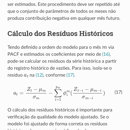
ser estimados. Este procedimento deve ser repetido até
que o conjunto de parâmetros de todos os meses não
produza contribuição negativa em qualquer mês futuro.
Cálculo dos Resíduos Históricos
m
Tendo definido a ordem do modelo para o mês
via
PACF e estimados os coeficientes por meio de
(16)
,
pode-se calcular os resíduos da série histórica a partir
do registro histórico de vazões. Para isso, isola-se o
a
t
resíduo
na
(12)
, conforme
(17)
.
a
t
=
Z
t
−
μ
m
σ
m
−
∑
i
=
1
p
m
ϕ
i
m
(
Z
t
−
i
−
μ
m
−
i
σ
m
−
i
)
(17)
O cálculo dos resíduos históricos é importante para
verificação da qualidade do modelo ajustado. Se o
modelo foi ajustado de forma correta os resíduos