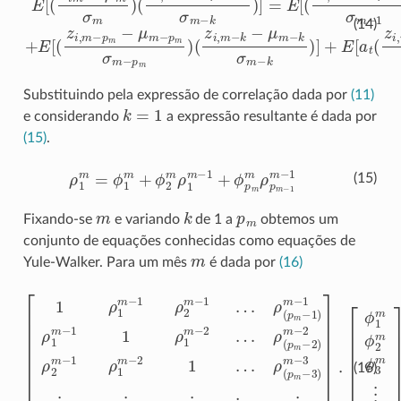
(14)
Substituindo pela expressão de correlação dada por
(11)
k
=
1
e considerando
a expressão resultante é dada por
(15)
.
ρ
1
m
=
ϕ
1
m
+
ϕ
2
m
ρ
1
m
−
1
+
ϕ
p
m
m
ρ
p
m
−
1
m
−
1
(15)
m
k
p
m
Fixando-se
e variando
de 1 a
obtemos um
conjunto de equações conhecidas como equações de
m
Yule-Walker. Para um mês
é dada por
(16)
ρ
(
p
m
−
1
ρ
ρ
3
]
(
(
)
p
p
⋅
m
[
[
m
m
ϕ
ρ
−
1
1
−
−
3
m
[
m
1
2
⋮
1
)
)
ρ
ρ
ϕ
m
m
⋮
2
1
2
−
−
m
m
m
⋮
1
2
ρ
−
ρ
ρ
ϕ
⋱
3
1
1
2
3
m
ρ
m
m
⋮
m
2
⋮
−
−
m
⋮
ρ
1
1
ρ
(
−
p
1
ρ
ϕ
(
1
p
m
ρ
1
(
…
m
p
1
m
−
m
m
)
1
−
m
)
)
−
2
m
m
]
2
1
]
−
…
…
=
1
ρ
(
p
m
−
2
)
m
−
2
(16)