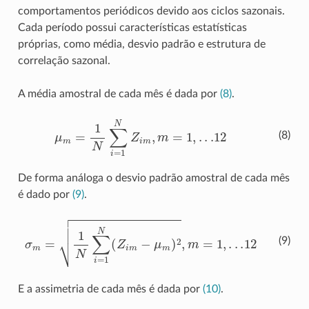
comportamentos periódicos devido aos ciclos sazonais.
Cada período possui características estatísticas
próprias, como média, desvio padrão e estrutura de
correlação sazonal.
A média amostral de cada mês é dada por
(8)
.
μ
m
=
1
N
∑
i
=
1
N
Z
i
m
,
m
=
1
,
.
.
.12
(8)
De forma análoga o desvio padrão amostral de cada mês
é dado por
(9)
.
σ
m
=
1
N
∑
i
=
1
N
(
Z
i
m
−
μ
m
)
2
,
m
=
1
,
.
.
.12
(9)
E a assimetria de cada mês é dada por
(10)
.