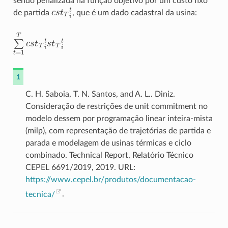
sendo penalizada na função objetivo por um custo fixo
c
s
t
T
i
t
de partida
, que é um dado cadastral da usina:
∑
t
=
1
T
c
s
t
T
i
t
s
t
T
i
t
1
C. H. Saboia, T. N. Santos, and A. L.. Diniz.
Consideração de restrições de unit commitment no
modelo dessem por programação linear inteira-mista
(milp), com representação de trajetórias de partida e
parada e modelagem de usinas térmicas e ciclo
combinado. Technical Report, Relatório Técnico
CEPEL 6691/2019, 2019. URL:
https://www.cepel.br/produtos/documentacao-
tecnica/
.