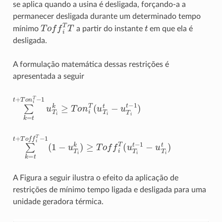
se aplica quando a usina é desligada, forçando-a a
permanecer desligada durante um determinado tempo
T
o
f
T
T
t
mínimo
a partir do instante
em que ela é
desligada.
A formulação matemática dessas restrições é
apresentada a seguir
∑
k
=
t
+
T
o
n
i
T
−
1
u
T
i
k
≥
T
o
n
i
T
(
u
T
i
t
−
u
T
i
t
−
1
)
∑
k
=
t
+
T
o
f
T
−
1
(
1
−
u
T
i
k
)
≥
T
o
f
T
(
u
T
i
t
−
1
−
u
T
i
t
)
A Figura a seguir ilustra o efeito da aplicação de
restrições de mínimo tempo ligada e desligada para uma
unidade geradora térmica.