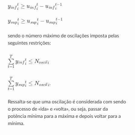
y
i
n
f
t
≥
u
i
n
f
t
−
u
i
n
f
t
−
1
y
s
u
p
i
t
≥
u
s
u
p
i
t
−
u
s
u
p
i
t
−
1
sendo o número máximo de oscilações imposta pelas
seguintes restrições:
∑
t
=
1
T
y
i
n
f
t
≤
N
o
s
c
i
l
i
∑
t
=
1
T
y
s
u
p
i
t
≤
N
o
s
c
i
l
i
.
Ressalta-se que uma oscilação é considerada com sendo
o processo de «ida» e «volta», ou seja, passar da
potência mínima para a máxima e depois voltar para a
mínima.