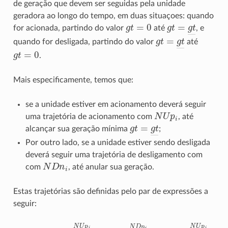
de geração que devem ser seguidas pela unidade
geradora ao longo do tempo, em duas situaçoes: quando
g
t
=
0
g
t
=
g
t
―
for acionada, partindo do valor
até
, e
g
t
=
g
t
―
quando for desligada, partindo do valor
até
g
t
=
0
.
Mais especificamente, temos que:
se a unidade estiver em acionamento deverá seguir
N
U
p
i
uma trajetória de acionamento com
, até
g
t
=
g
t
―
alcançar sua geração mínima
;
Por outro lado, se a unidade estiver sendo desligada
deverá seguir uma trajetória de desligamento com
N
D
n
i
com
, até anular sua geração.
Estas trajetórias são definidas pelo par de expressões a
seguir: