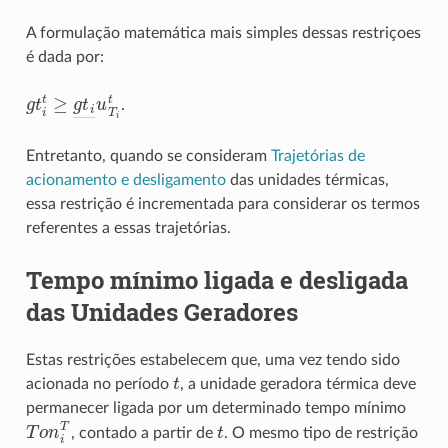
A formulação matemática mais simples dessas restriçoes
é dada por:
g
t
t
≥
g
t
―
u
T
i
t
.
Entretanto, quando se consideram
Trajetórias de
acionamento e desligamento
das unidades térmicas,
essa restrição é incrementada para considerar os termos
referentes a essas trajetórias.
Tempo mínimo ligada e desligada
das Unidades Geradores
Estas restrições estabelecem que, uma vez tendo sido
t
acionada no período
, a unidade geradora térmica deve
permanecer ligada por um determinado tempo mínimo
T
o
n
i
T
t
, contado a partir de
. O mesmo tipo de restrição