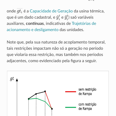
g
t
―
onde
é a
Capacidade de Geração
da usina térmica,
y
^
i
t
y
˘
i
t
que é um dado cadastral, e
e
) saõ variáveis
auxiliares,
contínuas
, indicativas de
Trajetórias de
acionamento e desligamento
das unidades.
Note que, pela sua natureza de acoplamento temporal,
tais restrições impactam não só a geração no período
que violaria essa restrição, mas também nos períodos
adjacentes, como evidenciado pela figura a seguir.