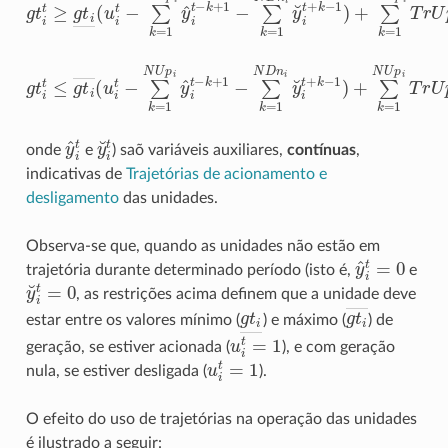
g
t
t
≥
g
t
―
(
u
i
t
−
∑
k
=
1
N
U
p
i
y
^
i
t
−
k
+
1
−
∑
k
=
1
N
D
n
i
y
˘
i
t
g
t
t
≤
g
t
―
(
u
i
t
−
∑
k
=
1
N
U
p
i
y
^
i
t
−
k
+
1
−
∑
k
=
1
N
D
n
i
y
˘
i
t
y
^
i
t
y
˘
i
t
onde
e
) saõ variáveis auxiliares,
contínuas
,
indicativas de
Trajetórias de acionamento e
desligamento
das unidades.
Observa-se que, quando as unidades não estão em
y
^
i
t
=
0
trajetória durante determinado período (isto é,
e
y
˘
i
t
=
0
, as restrições acima definem que a unidade deve
g
t
―
g
t
―
estar entre os valores mínimo (
) e máximo (
) de
u
i
t
=
1
geração, se estiver acionada (
), e com geração
u
i
t
=
1
nula, se estiver desligada (
).
O efeito do uso de trajetórias na operação das unidades
é ilustrado a seguir: