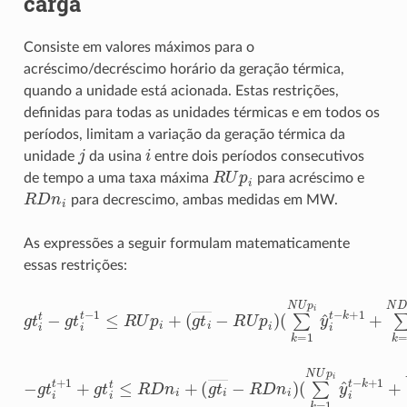
carga
Consiste em valores máximos para o
acréscimo/decréscimo horário da geração térmica,
quando a unidade está acionada. Estas restrições,
definidas para todas as unidades térmicas e em todos os
períodos, limitam a variação da geração térmica da
j
i
unidade
da usina
entre dois períodos consecutivos
R
U
p
i
de tempo a uma taxa máxima
para acréscimo e
R
D
n
i
para decrescimo, ambas medidas em MW.
As expressões a seguir formulam matematicamente
essas restrições:
(
∑
k
=
1
g
N
t
U
t
−
p
g
i
y
t
^
t
i
−
t
1
−
≤
k
+
R
1
U
+
p
∑
i
+
k
(
=
g
1
t
N
―
D
−
R
n
i
U
y
p
˘
i
i
t
)
+
k
−
1
(
∑
k
=
1
−
N
g
t
U
t
p
+
i
1
y
+
^
g
i
t
t
−
t
k
≤
+
R
1
D
+
n
∑
i
k
+
=
(
g
1
t
N
―
D
−
n
R
i
y
D
˘
n
i
t
i
+
)
k
−