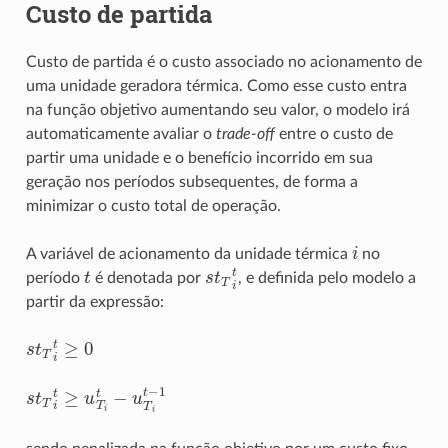
Custo de partida
Custo de partida é o custo associado no acionamento de
uma unidade geradora térmica. Como esse custo entra
na função objetivo aumentando seu valor, o modelo irá
automaticamente avaliar o
trade-off
entre o custo de
partir uma unidade e o benefício incorrido em sua
geração nos períodos subsequentes, de forma a
minimizar o custo total de operação.
i
A variável de acionamento da unidade térmica
no
t
s
t
T
i
t
período
é denotada por
, e definida pelo modelo a
partir da expressão:
s
t
T
i
t
≥
0
s
t
T
i
t
≥
u
T
i
t
−
u
T
i
t
−
1