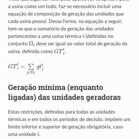
a usina como um todo, faz-se necessário incluir uma
equação de composição de geração das unidades que
cada usina possui. Dessa forma, na equação a seguir,
tem-se que o somatório da geração das unidades
i
pertencentes a uma usina térmica
(definidas no
Ω
i
conjunto
deve ser igual ao valor total de geração da
G
T
i
t
usina, definida como
.
G
T
i
t
=
∑
j
∈
Ω
i
g
t
j
t
Geração mínima (enquanto
ligadas) das unidades geradoras
Estas restrições, definidas para todas as unidades
térmicas e em todos os períodos de decisão, impõem um
limite inferior e superior de geração obrigatória, caso
i
uma unidade
.