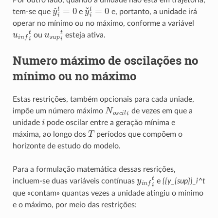
y
^
i
t
=
0
y
˘
i
t
=
0
tem-se que
e
e, portanto, a unidade irá
operar no mínimo ou no máximo, conforme a variável
u
i
n
f
t
u
s
u
p
i
t
ou
esteja ativa.
Numero máximo de oscilações no
mínimo ou no máximo
Estas restrições, também opcionais para cada uniade,
N
o
s
c
i
l
i
impõe um número máximo
de vezes em que a
i
unidade
pode oscilar entre a geração mínima e
T
máxima, ao longo dos
períodos que compõem o
horizonte de estudo do modelo.
Para a formulação matemática dessas resrições,
y
i
n
f
t
incluem-se duas variáveis contínuas
e
{{y_{sup}}_i^t
que «contam» quantas vezes a unidade atingiu o mínimo
e o máximo, por meio das restrições: