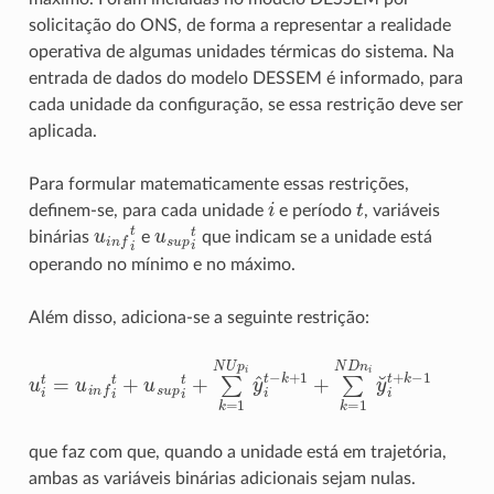
solicitação do ONS, de forma a representar a realidade
operativa de algumas unidades térmicas do sistema. Na
entrada de dados do modelo DESSEM é informado, para
cada unidade da configuração, se essa restrição deve ser
aplicada.
Para formular matematicamente essas restrições,
i
t
definem-se, para cada unidade
e período
, variáveis
u
i
n
f
t
u
s
u
p
i
t
binárias
e
que indicam se a unidade está
operando no mínimo e no máximo.
Além disso, adiciona-se a seguinte restrição:
u
i
t
=
u
i
n
f
t
+
u
s
u
p
i
t
+
∑
k
=
1
N
U
p
i
y
^
i
t
−
k
+
1
+
∑
k
=
1
N
D
n
i
que faz com que, quando a unidade está em trajetória,
ambas as variáveis binárias adicionais sejam nulas.