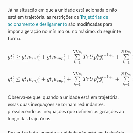
Já na situação em que a unidade está acionada e não
está em trajetória, as restrições de
Trajetórias de
acionamento e desligamento
são
modificadas
para
impor a geração no mínimo ou no máximo, da seguinte
forma:
g
t
t
≥
g
t
―
u
i
n
f
t
+
g
t
―
u
s
u
p
i
t
+
∑
k
=
1
N
U
p
i
T
r
U
p
i
k
y
^
i
t
g
t
t
≤
g
t
―
u
i
n
f
t
+
g
t
―
u
s
u
p
i
t
+
∑
k
=
1
N
U
p
i
T
r
U
p
i
k
y
^
i
t
Observa-se que, quando a unidade está em trajetória,
essas duas inequações se tornam redundantes,
prevalecendo as inequações que definem as gerações ao
longo das trajetórias.
Por outro lado, quando a unidade não está em trajetória,