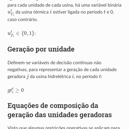
para cada unidade de cada usina, há uma variável binária
u
T
i
t
i
t
da usina térmica
estiver ligada no período
e 0,
caso contrário.
u
T
i
t
∈
{
0
,
1
}
:
Geração por unidade
Definem-se variáveis de decisão contínuas não
negativas, para representar a geração de cada unidade
j
i
t
geradora
da usina hidrelétrica
, no período
:
g
t
t
≥
0
Equações de composição da
geração das unidades geradoras
Visto que algumas restrições operativas se aplicam para