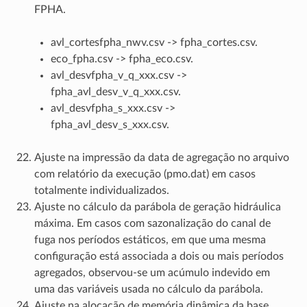
FPHA.
avl_cortesfpha_nwv.csv -> fpha_cortes.csv.
eco_fpha.csv -> fpha_eco.csv.
avl_desvfpha_v_q_xxx.csv ->
fpha_avl_desv_v_q_xxx.csv.
avl_desvfpha_s_xxx.csv ->
fpha_avl_desv_s_xxx.csv.
Ajuste na impressão da data de agregação no arquivo
com relatório da execução (pmo.dat) em casos
totalmente individualizados.
Ajuste no cálculo da parábola de geração hidráulica
máxima. Em casos com sazonalização do canal de
fuga nos períodos estáticos, em que uma mesma
configuração está associada a dois ou mais períodos
agregados, observou-se um acúmulo indevido em
uma das variáveis usada no cálculo da parábola.
Ajuste na alocação de memória dinâmica da base