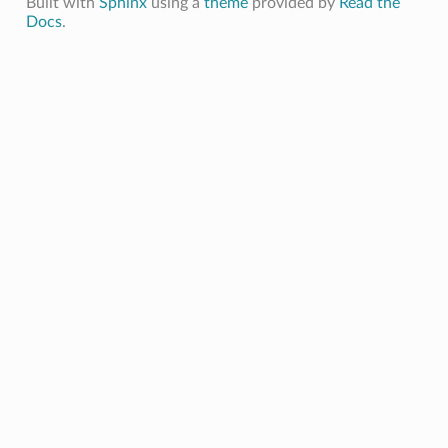
Built with
Sphinx
using a
theme
provided by
Read the
Docs
.