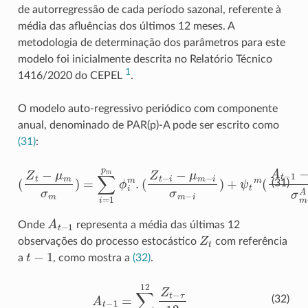
de autorregressão de cada período sazonal, referente à
média das afluências dos últimos 12 meses. A
metodologia de determinação dos parâmetros para este
modelo foi inicialmente descrita no Relatório Técnico
1
1416/2020 do CEPEL
.
O modelo auto-regressivo periódico com componente
anual, denominado de PAR(p)-A pode ser escrito como
(31)
:
(
Z
t
−
i
−
μ
m
(
−
Z
i
t
σ
−
m
μ
m
−
i
σ
)
+
m
ψ
)
=
t
m
∑
(
i
A
=
1
t
−
p
1
m
−
ϕ
μ
i
m
m
−
.
1
A
σ
m
−
1
A
)
+
a
t
(31)
A
t
−
1
Onde
representa a média das últimas 12
Z
t
observações do processo estocástico
com referência
t
−
1
a
, como mostra a
(32)
.
A
t
−
1
=
∑
τ
=
1
12
Z
t
−
τ
12
(32)