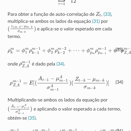
Z
t
Para obter a função de auto-correlação de
,
(33)
,
multiplica-se ambos os lados da equação
(31)
por
(
z
i
,
m
−
k
−
μ
m
−
k
σ
m
−
k
)
e aplica-se o valor esperado em cada
termo.
ρ
k
m
+
ϕ
=
ϕ
p
m
1
m
m
ρ
ρ
k
p
−
m
1
−
m
1
−
m
1
−
+
1
ϕ
+
2
ψ
m
m
ρ
ρ
k
−
Z
2
,
A
m
m
−
−
2
1
+
⋯
(33)
ρ
Z
,
A
m
−
1
onde
é dado pela
(34)
.
ρ
Z
,
A
m
−
(
1
Z
=
t
E
−
[
k
(
−
A
μ
t
−
m
1
−
−
k
μ
σ
m
m
−
−
1
k
A
)
]
σ
m
−
1
A
)
(34)
Multiplicando-se ambos os lados da equação por
(
A
t
−
1
−
μ
t
−
1
A
σ
m
−
1
A
)
e aplicando o valor esperado a cada termo,
obtém-se
(35)
.
−
1
m
−
1
⋯
=
ϕ
+
1
ϕ
m
p
m
ρ
Z
m
,
A
ρ
,
Z
0
ρ
,
m
Z
A
,
−
A
,
p
1
,
−
+
1
ϕ
m
2
−
m
1
ρ
+
Z
ψ
,
A
m
,
1
m
−
1
+