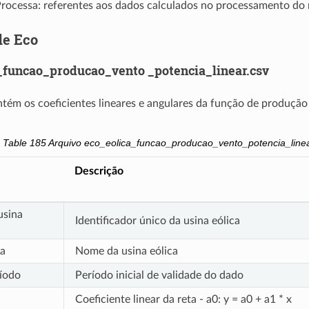
Processa: referentes aos dados calculados no processamento do
de Eco
_funcao_producao_vento _potencia_linear.csv
tém os coeficientes lineares e angulares da função de produção
Table 185
Arquivo eco_eolica_funcao_producao_vento_potencia_linea
Descrição
usina
Identificador único da usina eólica
a
Nome da usina eólica
íodo
Período inicial de validade do dado
Coeficiente linear da reta - a0: y = a0 + a1 * x