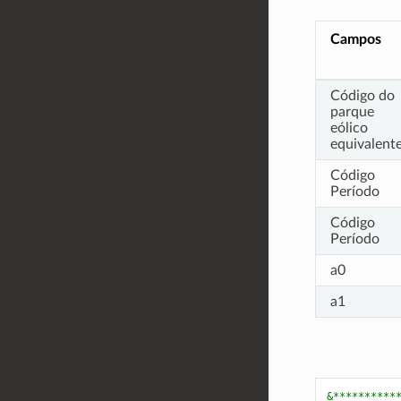
Campos
Código do
parque
eólico
equivalent
Código
Período
Código
Período
a0
a1
&**********