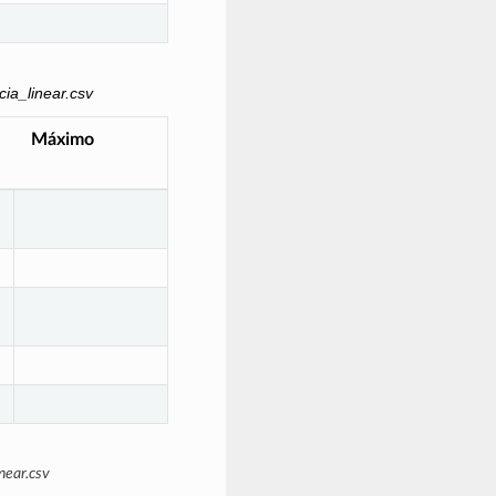
ia_linear.csv
Máximo
near.csv