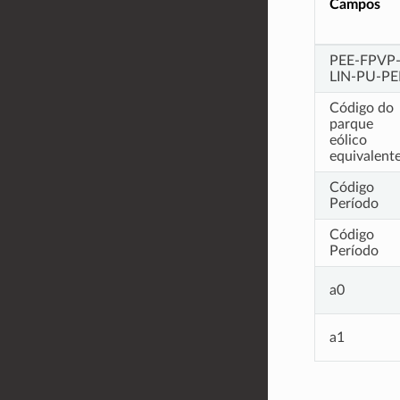
Campos
PEE-FPVP
LIN-PU-PE
Código do
parque
eólico
equivalent
Código
Período
Código
Período
a0
a1