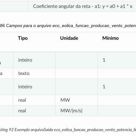
Coeficiente angular da reta - a1: y = a0 + a1 * x
186
Campos para o arquivo eco_eolica_funcao_producao_vento_potenc
Tipo
Unidade
Mínimo
inteiro
1
a
a
texto
inteiro
1
real
MW
real
MW/(m/s)
sting 92
Exemplo arquivoSaida eco_eolica_funcao_producao_vento_potencia_li