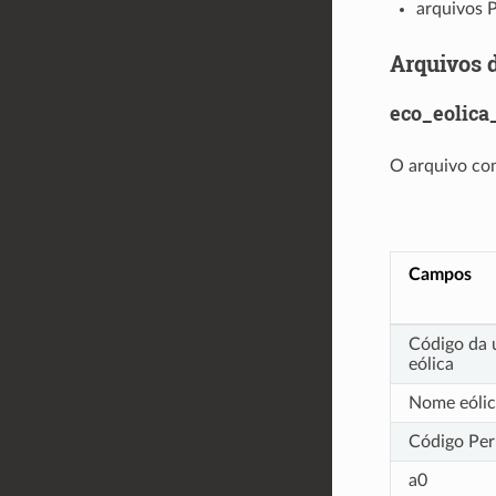
arquivos 
Arquivos 
eco_eolica
O arquivo con
Campos
Código da 
eólica
Nome eólic
Código Per
a0