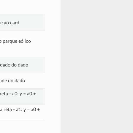
te ao card
o parque eólico
lidade do dado
dade do dado
reta - a0: y = a0 +
 reta - a1: y = a0 +