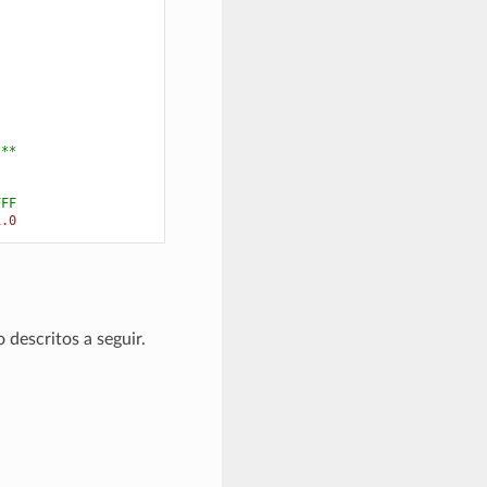
***
FFF
1.0
descritos a seguir.