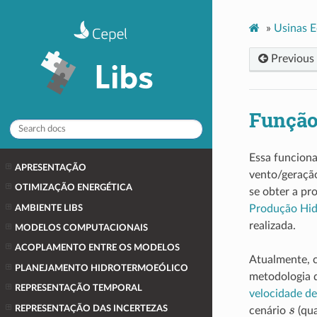
»
Usinas E
Previous
Função
Essa funcion
APRESENTAÇÃO
vento/geração
OTIMIZAÇÃO ENERGÉTICA
se obter a pr
Produção Hidr
AMBIENTE LIBS
realizada.
MODELOS COMPUTACIONAIS
ACOPLAMENTO ENTRE OS MODELOS
Atualmente, 
PLANEJAMENTO HIDROTERMOEÓLICO
metodologia 
REPRESENTAÇÃO TEMPORAL
velocidade 
s
REPRESENTAÇÃO DAS INCERTEZAS
cenário
(qua