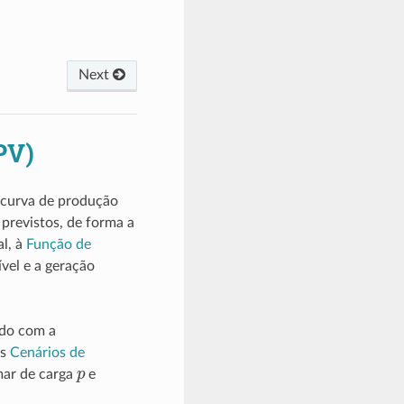
Next
PV)
 curva de produção
 previstos, de forma a
al, à
Função de
vel e a geração
rdo com a
os
Cenários de
p
mar de carga
e