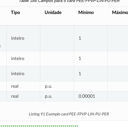
Table 184
Campos para o card PEE-FPVP-LIN-PU-PER
Tipo
Unidade
Mínimo
Máxim
inteiro
1
e
inteiro
1
inteiro
1
real
p.u.
real
p.u.
0.00001
Listing 91
Exemplo card PEE-FPVP-LIN-PU-PER
****************************************