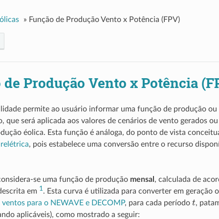
ólicas
»
Função de Produção Vento x Potência (FPV)
 de Produção Vento x Potência (F
alidade permite ao usuário informar uma função de produção ou
, que será aplicada aos valores de cenários de vento gerados ou
odução éolica. Esta função é análoga, do ponto de vista conceitu
elétrica
, pois estabelece uma conversão entre o recurso disponí
considera-se uma função de produção
mensal
, calculada de aco
1
descrita em
. Esta curva é utilizada para converter em geração 
t
de ventos para o NEWAVE e DECOMP
, para cada período
, pata
ndo aplicáveis), como mostrado a seguir: