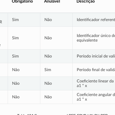
Obrigatorio
Anulável
Descrição
-
Sim
Não
Identificador referen
R
Identificador único d
Sim
Não
equivalente
e
Sim
Não
Período inicial de va
Não
Sim
Período final de vali
Coeficiente linear da 
Não
Não
a1 * x
Coeficiente angular da
Não
Não
a1 * x