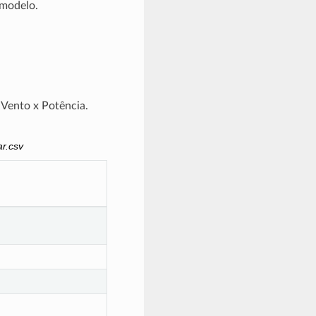
 modelo.
 Vento x Potência.
r.csv