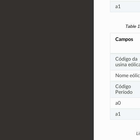
a1
Table 
Campos
Código da
usina eólic
Nome eólic
Código
Período
a0
a1
Li