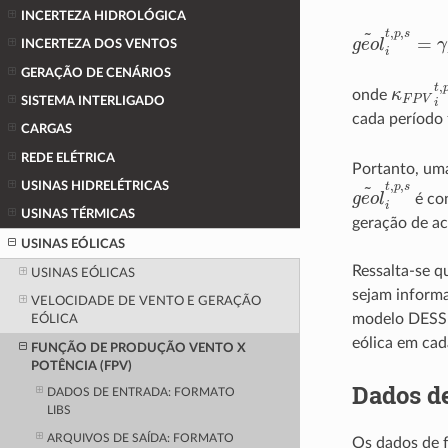
INCERTEZA HIDROLÓGICA
g
e
o
l
~
i
t
,
p
,
s
=
INCERTEZA DOS VENTOS
GERAÇÃO DE CENÁRIOS
κ
F
P
V
i
t
onde
SISTEMA INTERLIGADO
cada período
CARGAS
REDE ELÉTRICA
Portanto, uma
g
e
o
l
~
i
t
,
p
,
s
USINAS HIDRELÉTRICAS
é con
USINAS TÉRMICAS
geração de a
USINAS EÓLICAS
Ressalta-se 
USINAS EÓLICAS
sejam informa
VELOCIDADE DE VENTO E GERAÇÃO
modelo DESSEM
EÓLICA
eólica em ca
FUNÇÃO DE PRODUÇÃO VENTO X
POTÊNCIA (FPV)
Dados de
DADOS DE ENTRADA: FORMATO
LIBS
ARQUIVOS DE SAÍDA: FORMATO
Os dados de 