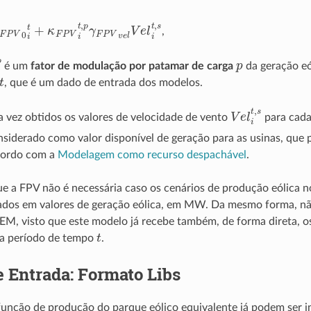
γ
F
P
V
0
i
t
+
κ
F
P
V
i
t
,
p
γ
F
P
V
v
e
l
V
e
l
i
t
,
s
,
,
p
p
é um
fator de modulação por patamar de carga
da geração eó
t
, que é um dado de entrada dos modelos.
V
e
l
i
t
,
s
 vez obtidos os valores de velocidade de vento
para cada 
siderado como valor disponível de geração para as usinas, que 
cordo com a
Modelagem como recurso despachável
.
que a FPV não é necessária caso os cenários de produção eólic
dos em valores de geração eólica, em MW. Da mesmo forma, não
, visto que este modelo já recebe também, de forma direta, os
t
da período de tempo
.
 Entrada: Formato Libs
função de produção do parque eólico equivalente já podem ser