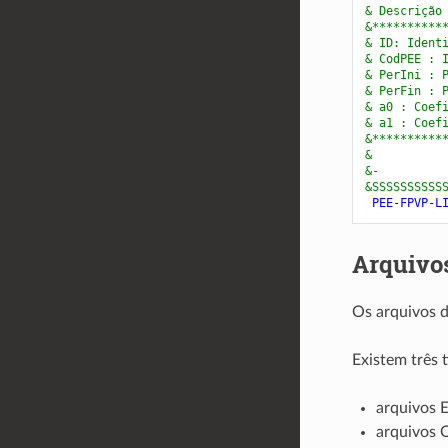
& Descrição
&**********
& ID: Ident
& CodPEE : 
& PerIni : 
& PerFin : 
& a0 : Coef
& a1 : Coef
&**********
&          
&-         
&SSSSSSSSSS
 PEE-FPVP-L
Arquivos
Os arquivos d
Existem três t
arquivos 
arquivos 