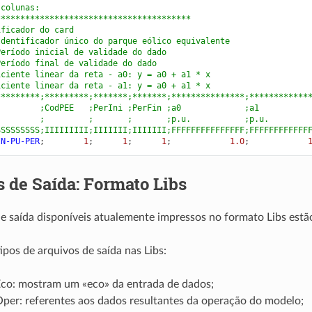
 colunas:
****************************************
ificador do card
Identificador único do parque eólico equivalente
Período inicial de validade do dado
Período final de validade do dado
iciente linear da reta - a0: y = a0 + a1 * x
iciente linear da reta - a1: y = a0 + a1 * x
*********;*********;*******;*******;***************;************
         ;CodPEE   ;PerIni ;PerFin ;a0             ;a1
         ;         ;       ;       ;p.u.           ;p.u.
SSSSSSSSS;IIIIIIIII;IIIIIII;IIIIIII;FFFFFFFFFFFFFFF;FFFFFFFFFFFF
IN-PU-PER
;
        1
;
      1
;
      1
;
            1.0
;
            
 de Saída: Formato Libs
e saída disponíveis atualemente impressos no formato Libs estão 
ipos de arquivos de saída nas Libs:
Eco: mostram um «eco» da entrada de dados;
Oper: referentes aos dados resultantes da operação do modelo;