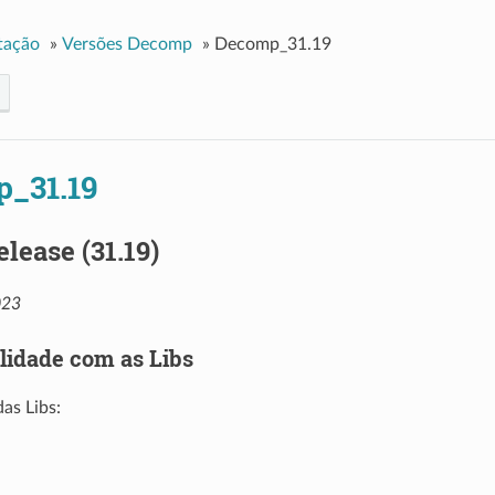
tação
»
Versões Decomp
»
Decomp_31.19
_31.19
elease (31.19)
023
lidade com as Libs
as Libs: