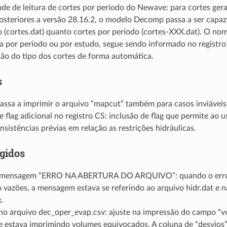
ade de leitura de cortes por período do Newave: para cortes ge
steriores a versão 28.16.2, o modelo Decomp passa a ser capaz 
 (cortes.dat) quanto cortes por período (cortes-XXX.dat). O no
ja por período ou por estudo, segue sendo informado no registro
ção do tipo dos cortes de forma automática.
s
ssa a imprimir o arquivo “mapcut” também para casos inviáveis
e flag adicional no registro CS: inclusão de flag que permite ao 
onsistências prévias em relação as restrições hidráulicas.
igidos
 mensagem “ERRO NA ABERTURA DO ARQUIVO”: quando o erro d
 vazões, a mensagem estava se referindo ao arquivo hidr.dat e 
.
no arquivo dec_oper_evap.csv: ajuste na impressão do campo “vo
ue estava imprimindo volumes equivocados. A coluna de “desvios