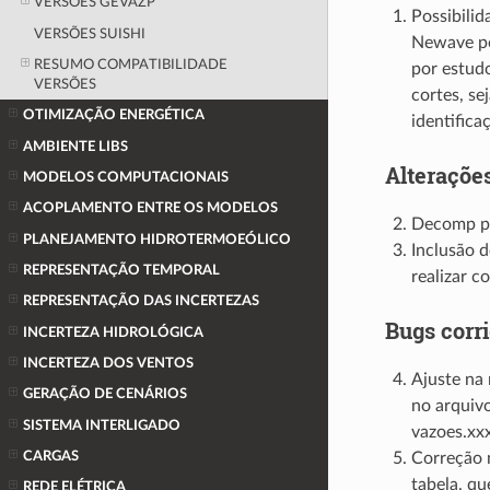
VERSÕES GEVAZP
Possibilid
VERSÕES SUISHI
Newave po
RESUMO COMPATIBILIDADE
por estudo
VERSÕES
cortes, se
OTIMIZAÇÃO ENERGÉTICA
identifica
AMBIENTE LIBS
Alteraçõe
MODELOS COMPUTACIONAIS
ACOPLAMENTO ENTRE OS MODELOS
Decomp pa
PLANEJAMENTO HIDROTERMOEÓLICO
Inclusão d
REPRESENTAÇÃO TEMPORAL
realizar c
REPRESENTAÇÃO DAS INCERTEZAS
Bugs corr
INCERTEZA HIDROLÓGICA
INCERTEZA DOS VENTOS
Ajuste na
GERAÇÃO DE CENÁRIOS
no arquivo
SISTEMA INTERLIGADO
vazoes.xxx
CARGAS
Correção 
tabela, q
REDE ELÉTRICA