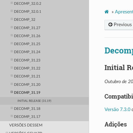
DECOMP_32.0.2
»
Apresen
DECOMP_32.0.1
DECOMP_32
Previous
DECOMP_31.27
DECOMP_31.26
DECOMP_31.25
Decomp
DECOMP_31.24
DECOMP_31.23
Initial R
DECOMP_31.22
DECOMP_31.21
Outubro de 2
DECOMP_31.20
DECOMP_31.19
Compatibi
INITIAL RELEASE (31.19)
DECOMP_31.18
Versão 7.3.0
d
DECOMP_31.17
Adições
VERSÕES DESSEM