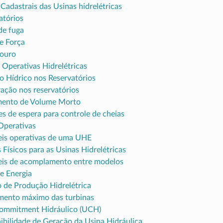
Cadastrais das Usinas hidrelétricas
atórios
de fuga
e Força
ouro
 Operativas Hidrelétricas
o Hídrico nos Reservatórios
ação nos reservatórios
mento de Volume Morto
s de espera para controle de cheias
Operativas
eis operativas de uma UHE
 Físicos para as Usinas Hidrelétricas
eis de acomplamento entre modelos
e Energia
 de Produção Hidrelétrica
mento máximo das turbinas
ommitment Hidráulico (UCH)
ibilidade de Geração da Usina Hidráulica