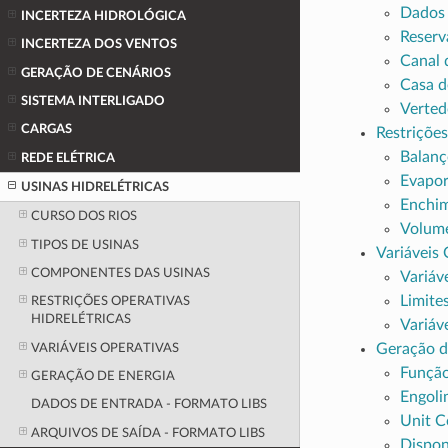
Dados 
INCERTEZA HIDROLÓGICA
Reserv
INCERTEZA DOS VENTOS
Canal 
GERAÇÃO DE CENÁRIOS
Casa d
SISTEMA INTERLIGADO
Verted
CARGAS
Restrições
Balanç
REDE ELÉTRICA
Evapor
USINAS HIDRELÉTRICAS
Enchi
CURSO DOS RIOS
Volume
TIPOS DE USINAS
Variáveis 
COMPONENTES DAS USINAS
Variáv
Limites
RESTRIÇÕES OPERATIVAS
HIDRELÉTRICAS
Variáv
Geração d
VARIÁVEIS OPERATIVAS
Função
GERAÇÃO DE ENERGIA
Engoli
DADOS DE ENTRADA - FORMATO LIBS
Unit C
ARQUIVOS DE SAÍDA - FORMATO LIBS
Dispon