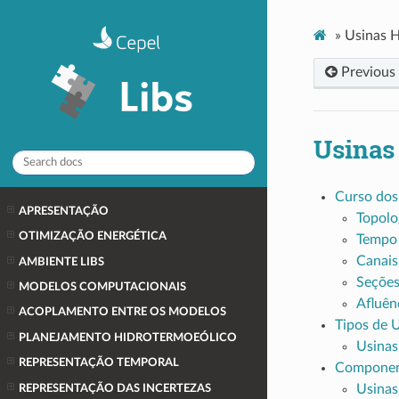
»
Usinas H
Previous
Usinas 
Curso dos
APRESENTAÇÃO
Topolo
OTIMIZAÇÃO ENERGÉTICA
Tempo 
Canais
AMBIENTE LIBS
Seções
MODELOS COMPUTACIONAIS
Afluênc
ACOPLAMENTO ENTRE OS MODELOS
Tipos de 
PLANEJAMENTO HIDROTERMOEÓLICO
Usinas 
REPRESENTAÇÃO TEMPORAL
Componen
Usinas
REPRESENTAÇÃO DAS INCERTEZAS