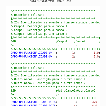
para FUNCIONALIDADE-UM
 &**************************************************
 & Descrição colunas:
 &**************************************************
 & ID: Identificador referente a funcionalidade que deve s
 & Campo1: Descrição para o campo 1
 & Campo2: Descrição para o campo 2
 & Campo3: Descrição para o campo 3
 &**************************;**********;**************;***
 &ID                        ;Campo1    ;Campo2        ;Cam
 &-                         ;-         ;-             ;-
 &SSSSSSSSSSSSSSSSSSSSSSSSSS;IIIIIIIIII;FFFFFFFFFFFFFF;SSS
 DADO-UM-FUNCIONALIDADE-UM
;
         1
;
           1.0
;
Nom
 DADO-UM-FUNCIONALIDADE-UM
;
         2
;
           2.0
;
Nom
 &**************************************************
 & Descrição colunas:
 &**************************************************
 & ID: Identificador referente a funcionalidade que deve s
 & OutroCampo1: Descrição para o outro campo 1
 & OutroCampo2: Descrição para o outro campo 2
 &**************************;***********;***********
 &ID                        ;OutroCampo1;OutroCampo2
 &-                         ;-          ;-
 &SSSSSSSSSSSSSSSSSSSSSSSSSS;IIIIIIIIIII;FFFFFFFFFFFF
 DADO-UM-FUNCIONALIDADE-DOIS
;
          3
;
         3.0
 DADO-UM-FUNCIONALIDADE-DOIS
;
          4
;
         4.0