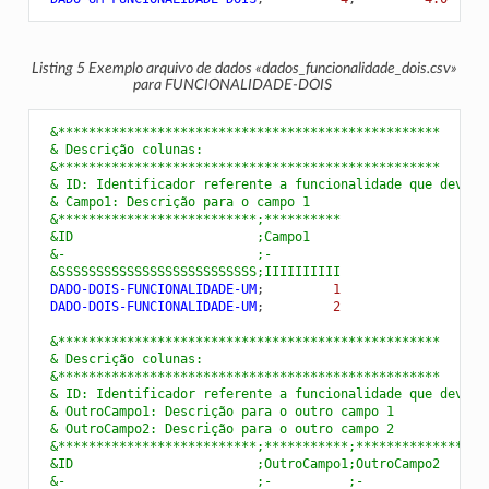
Listing 5
Exemplo arquivo de dados «dados_funcionalidade_dois.csv»
para FUNCIONALIDADE-DOIS
 &**************************************************
 & Descrição colunas:
 &**************************************************
 & ID: Identificador referente a funcionalidade que deve s
 & Campo1: Descrição para o campo 1
 &**************************;**********
 &ID                        ;Campo1
 &-                         ;-
 &SSSSSSSSSSSSSSSSSSSSSSSSSS;IIIIIIIIII
 DADO-DOIS-FUNCIONALIDADE-UM
;
         1
 DADO-DOIS-FUNCIONALIDADE-UM
;
         2
 &**************************************************
 & Descrição colunas:
 &**************************************************
 & ID: Identificador referente a funcionalidade que deve s
 & OutroCampo1: Descrição para o outro campo 1
 & OutroCampo2: Descrição para o outro campo 2
 &**************************;***********;**************
 &ID                        ;OutroCampo1;OutroCampo2
 &-                         ;-          ;-