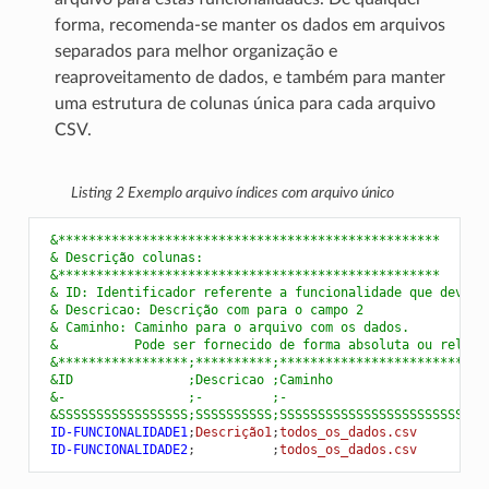
forma, recomenda-se manter os dados em arquivos
separados para melhor organização e
reaproveitamento de dados, e também para manter
uma estrutura de colunas única para cada arquivo
CSV.
Listing 2
Exemplo arquivo índices com arquivo único
 &**************************************************
 & Descrição colunas:
 &**************************************************
 & ID: Identificador referente a funcionalidade que deve s
 & Descricao: Descrição com para o campo 2
 & Caminho: Caminho para o arquivo com os dados.
 &          Pode ser fornecido de forma absoluta ou relati
 &*****************;**********;***************************
 &ID               ;Descricao ;Caminho
 &-                ;-         ;-
 &SSSSSSSSSSSSSSSSS;SSSSSSSSSS;SSSSSSSSSSSSSSSSSSSSSSSSSSS
 ID-FUNCIONALIDADE1
;
Descrição1
;
todos_os_dados.csv
 ID-FUNCIONALIDADE2
;
;
todos_os_dados.csv