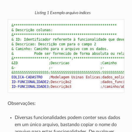
Listing 1
Exemplo arquivo índices
&**************************************************
& Descrição colunas:
&**************************************************
& ID: Identificador referente à funcionalidade que deve se
& Descricao: Descrição com para o campo 2
& Caminho: Caminho para o arquivo com os dados.
&          Pode ser fornecido de forma absoluta ou relativ
&*****************;**********;****************************
&ID               ;Descricao               ;Caminho
&-                ;-                       ;-
&SSSSSSSSSSSSSSSSS;SSSSSSSSSSSSSSSSSSSSSSSS;SSSSSSSSSSSSSS
EOLICA-CADASTRO
;
Modelagem Usinas Eolicas
;
dados_eolicas.
ID-FUNCIONALIDADE2
;
Descrição2              
;
dados_funciona
ID-FUNCIONALIDADE3
;
Descrição3              
;
/caminho/absol
Observações:
Diversas funcionalidades podem conter seus dados
em um único arquivo, bastando copiar o nome do
arquivo para estas funcionalidades. De qualquer