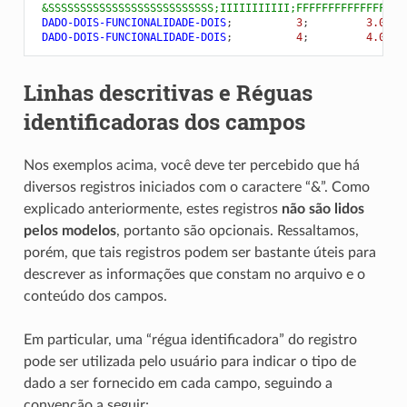
 &SSSSSSSSSSSSSSSSSSSSSSSSSS;IIIIIIIIIII;FFFFFFFFFFFFFF
 DADO-DOIS-FUNCIONALIDADE-DOIS
;
          3
;
         3.0
 DADO-DOIS-FUNCIONALIDADE-DOIS
;
          4
;
         4.0
Linhas descritivas e Réguas
identificadoras dos campos
Nos exemplos acima, você deve ter percebido que há
diversos registros iniciados com o caractere “&”. Como
explicado anteriormente, estes registros
não são lidos
pelos modelos
, portanto são opcionais. Ressaltamos,
porém, que tais registros podem ser bastante úteis para
descrever as informações que constam no arquivo e o
conteúdo dos campos.
Em particular, uma “régua identificadora” do registro
pode ser utilizada pelo usuário para indicar o tipo de
dado a ser fornecido em cada campo, seguindo a
convenção a seguir: