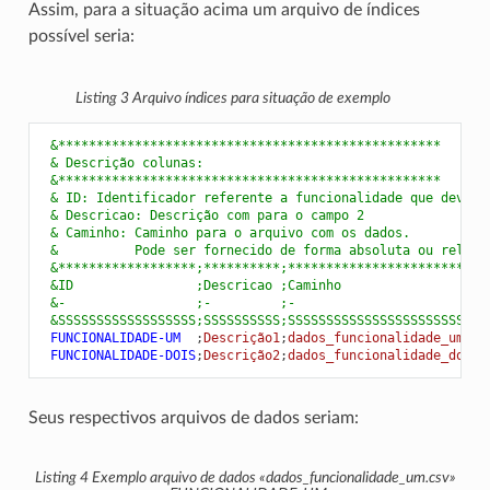
Assim, para a situação acima um arquivo de índices
possível seria:
Listing 3
Arquivo índices para situação de exemplo
 &**************************************************
 & Descrição colunas:
 &**************************************************
 & ID: Identificador referente a funcionalidade que deve s
 & Descricao: Descrição com para o campo 2
 & Caminho: Caminho para o arquivo com os dados.
 &          Pode ser fornecido de forma absoluta ou relati
 &******************;**********;**************************
 &ID                ;Descricao ;Caminho
 &-                 ;-         ;-
 &SSSSSSSSSSSSSSSSSS;SSSSSSSSSS;SSSSSSSSSSSSSSSSSSSSSSSSSS
 FUNCIONALIDADE-UM
;
Descrição1
;
dados_funcionalidade_um.cs
 FUNCIONALIDADE-DOIS
;
Descrição2
;
dados_funcionalidade_dois.
Seus respectivos arquivos de dados seriam:
Listing 4
Exemplo arquivo de dados «dados_funcionalidade_um.csv»