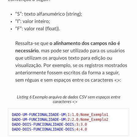
“S”: texto alfanumérico (string);
“I”: valor inteiro;
“F”: valor real (float)).
Ressalta-se que
o alinhamento dos campos não é
necessário
, mas pode ser utilizado para os usuários
que utilizam os arquivos texto para edição ou
visualização. Por exemplo, se os registros mostrados
anteriormente fossem escritos da forma a seguir,
sem réguas e sem espaços entre os caracteres «;»:
Listing 6
Exemplo arquivo de dados CSV sem espaços entre
caracteres «;»
DADO-UM-FUNCIONALIDADE-UM
;
1
;
1.0
;
Nome_Exemplo1
DADO-UM-FUNCIONALIDADE-UM
;
2
;
2.0
;
Nome_Exemplo2
DADO-DOIS-FUNCIONALIDADE-DOIS
;
3
;
3.0
DADO-DOIS-FUNCIONALIDADE-DOIS
;
4
;
4.0