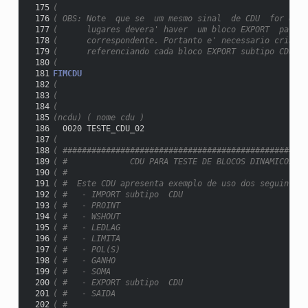
 175
(
 176
( OBS: Note  que se  um mesmo sinal  de CDU  for expo
 177
(      lugares devera' haver  um bloco EXPORT  para  
 178
(      correspondente. Portanto e' necessario criar u
 179
(      referenciando cada bloco EXPORT subtipo CDU.
 180
(
 181
FIMCDU
 182
(
 183
(
 184
(
 185
(ncdu) ( nome cdu )
 186
  0020 TESTE_CDU_02
 187
(
 188
( ###################################################
 189
( #             CDU PARA TESTE DE BLOCOS DINAMICOS   
 190
( #                                                  
 191
( #  Este CDU apresenta exemplo de uso dos seguintes 
 192
( #   - IMPORT subtipo  CDU                          
 193
( #   - PROINT                                       
 194
( #   - WSHOUT                                       
 195
( #   - LEDLAG                                       
 196
( #   - LIMITA                                       
 197
( #   - POL(S)                                       
 198
( #   - GANHO                                        
 199
( #   - SOMA                                         
 200
( #   - EXPORT subtipo  CDU                          
 201
( #   - SAIDA                                        
 202
( #                                                  