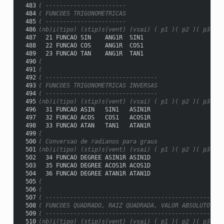
 483
( -----------------------
 484
( FUNCOES TRIGONOMETRICAS
 485
( -----------------------
 486
(nb)i(tipo) (stip)s(vent) (vsai) ( p1 )( p2 )( p3 )( 
 487
  21 FUNCAO SIN    ANG1R  SIN1
 488
  22 FUNCAO COS    ANG1R  COS1
 489
  23 FUNCAO TAN    ANG1R  TAN1
 490
(
 491
(
 492
( --------------------------------
 493
( FUNCOES TRIGONOMETRICAS INVERSAS
 494
( --------------------------------
 495
(nb)i(tipo) (stip)s(vent) (vsai) ( p1 )( p2 )( p3 )( 
 496
  31 FUNCAO ASIN   SIN1   ASIN1R
 497
  32 FUNCAO ACOS   COS1   ACOS1R
 498
  33 FUNCAO ATAN   TAN1   ATAN1R
 499
(
 500
( Conversao de radianos para graus
 501
(nb)i(tipo) (stip)s(vent) (vsai) ( p1 )( p2 )( p3 )( 
 502
  34 FUNCAO DEGREE ASIN1R ASIN1D
 503
  35 FUNCAO DEGREE ACOS1R ACOS1D
 504
  36 FUNCAO DEGREE ATAN1R ATAN1D
 505
(
 506
(
 507
( ---------------------------------------------------
 508
( FUNCOES QUADRADO, RAIZ QUADRADA, VALOR ABSOLUTO e S
 509
( ---------------------------------------------------
 510
(nb)i(tipo) (stip)s(vent) (vsai) ( p1 )( p2 )( p3 )( 