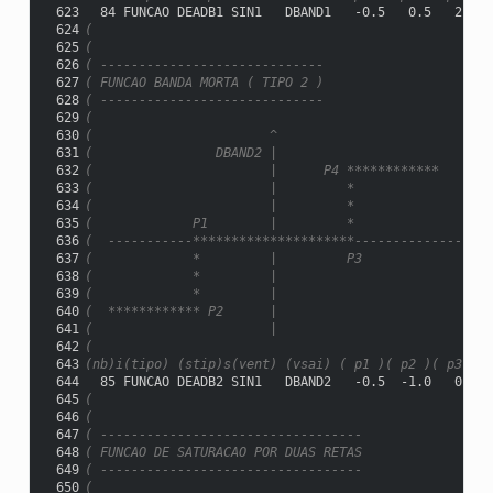
 623
  84 FUNCAO DEADB1 SIN1   DBAND1   -0.5   0.5   2.0  
 624
(
 625
(
 626
( -----------------------------
 627
( FUNCAO BANDA MORTA ( TIPO 2 )
 628
( -----------------------------
 629
(
 630
(                       ^
 631
(                DBAND2 |
 632
(                       |      P4 ************
 633
(                       |         *
 634
(                       |         *
 635
(             P1        |         *
 636
(  -----------*********************------------------
 637
(             *         |         P3               X
 638
(             *         |
 639
(             *         |
 640
(  ************ P2      |
 641
(                       |
 642
(
 643
(nb)i(tipo) (stip)s(vent) (vsai) ( p1 )( p2 )( p3 )( 
 644
  85 FUNCAO DEADB2 SIN1   DBAND2   -0.5  -1.0   0.5  
 645
(
 646
(
 647
( ----------------------------------
 648
( FUNCAO DE SATURACAO POR DUAS RETAS
 649
( ----------------------------------
 650
(