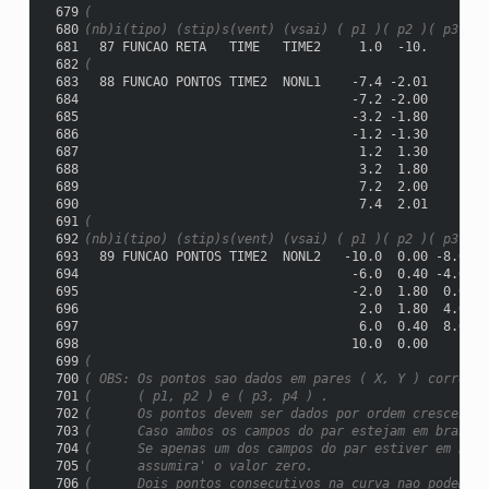
 679
(
 680
(nb)i(tipo) (stip)s(vent) (vsai) ( p1 )( p2 )( p3 )( 
 681
  87 FUNCAO RETA   TIME   TIME2     1.0  -10.
 682
(
 683
  88 FUNCAO PONTOS TIME2  NONL1    -7.4 -2.01
 684
                                   -7.2 -2.00
 685
                                   -3.2 -1.80
 686
                                   -1.2 -1.30
 687
                                    1.2  1.30
 688
                                    3.2  1.80
 689
                                    7.2  2.00
 690
                                    7.4  2.01
 691
(
 692
(nb)i(tipo) (stip)s(vent) (vsai) ( p1 )( p2 )( p3 )( 
 693
  89 FUNCAO PONTOS TIME2  NONL2   -10.0  0.00 -8.0  0
 694
                                   -6.0  0.40 -4.0  1
 695
                                   -2.0  1.80  0.0  2
 696
                                    2.0  1.80  4.0  1
 697
                                    6.0  0.40  8.0  0
 698
                                   10.0  0.00
 699
(
 700
( OBS: Os pontos sao dados em pares ( X, Y ) correspo
 701
(      ( p1, p2 ) e ( p3, p4 ) .
 702
(      Os pontos devem ser dados por ordem crescente 
 703
(      Caso ambos os campos do par estejam em branco 
 704
(      Se apenas um dos campos do par estiver em bran
 705
(      assumira' o valor zero.
 706
(      Dois pontos consecutivos na curva nao podem te