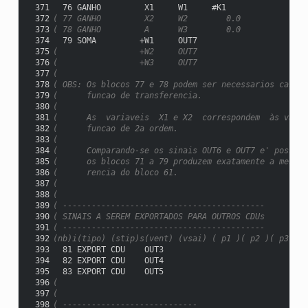
 371
  76 GANHO         X1     W1     #K1
 372
( 77 GANHO         X2     W2        0.0
 373
( 78 GANHO         A      W3        0.0
 374
  79 SOMA         +W1     OUT7
 375
(                 +W2     OUT7
 376
(                 +W3     OUT7
 377
(
 378
( OBS: Os blocos 77 e 78 podem ser necessarios caso s
 379
(      funcao de transferencia.
 380
(
 381
(      As  variaveis  X1 e X2  correspondem  às varia
 382
(      funcao de 2a ordem.
 383
(
 384
(      Comparando-se os sinais OUT6 e OUT7 e' possive
 385
(      os blocos 71 a 79 produzem exatamente a mesma 
 386
(      rencia do bloco 61.
 387
(
 388
(
 389
( ------------------------------------------
 390
( SINAIS A SEREM EXPORTADOS PARA OUTROS CDUs
 391
( ------------------------------------------
 392
(nb)i(tipo) (stip)s(vent) (vsai) ( p1 )( p2 )( p3 )( 
 393
  81 EXPORT CDU    OUT3
 394
  82 EXPORT CDU    OUT4
 395
  83 EXPORT CDU    OUT5
 396
(
 397
(
 398
( ----------------------------