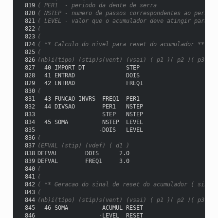
 819
( PER1  - periodo da dente de serra
 820
( NSTEP - numero de passos correspondentes ao periodo
 821
( LEVEL - valor que o acumulador deve atingir para se
 822
(
 823
(
 824
( ** Calculo do nivel para reset do acumulador **
 825
(
 826
(nb)i(tipo) (stip)s(vent) (vsai) ( p1 )( p2 )( p3 )( 
 827
  40 IMPORT DT            STEP
 828
  41 ENTRAD               DOIS
 829
  42 ENTRAD               FREQ1
 830
(
 831
  43 FUNCAO INVRS  FREQ1  PER1
 832
  44 DIVSAO        PER1   NSTEP
 833
                   STEP   NSTEP
 834
  45 SOMA          NSTEP  LEVEL
 835
                  -DOIS   LEVEL
 836
(
 837
(EFVAL (stip) (vdef) ( d1 )
 838
DEFVAL        DOIS      2.0
 839
DEFVAL        FREQ1     3.0
 840
(
 841
(
 842
( ** Geracao do sinal de reset do acumulador ( sinal 
 843
(
 844
(nb)i(tipo) (stip)s(vent) (vsai) ( p1 )( p2 )( p3 )( 
 845
  46 SOMA          ACUMUL RESET
 846
                  -LEVEL  RESET