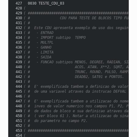
 427
  0030 TESTE_CDU_03
 428
(
 429
( ###################################################
 430
( #              CDU PARA TESTE DE BLOCOS TIPO FUNCAO
 431
( #                                                  
 432
( #  Este CDU apresenta exemplo de uso dos seguintes 
 433
( #   - ENTRAD                                       
 434
( #   - IMPORT subtipo  TEMPO                        
 435
( #   - MULTPL                                       
 436
( #   - GANHO                                        
 437
( #   - LIMITA                                       
 438
( #   - SAIDA                                        
 439
( #   - FUNCAO subtipos MENOS, DEGREE, RADIAN, SIN, C
 440
( #                     ACOS, ATAN, X**2, SQRT, ABS, 
 441
( #                     TRUNC, ROUND, PULSO, RAMPA, R
 442
( #                     DEADB2, SAT01 e PONTOS.      
 443
( #                                                  
 444
( #  E' exemplificada tambem a definicao de valor ini
 445
( #  de uma variavel atraves da instrucao DEFVAL sem 
 446
( #                                                  
 447
( #  E' exemplificada tambem a utilizacao do nome de 
 448
( #  inves de valor numerico nos campos P1, P2, P3 e 
 449
( #  de dados de bloco e sua definicao atraves da ins
 450
( #  ( ver bloco 61 ). Notar a utilizacao do sinal "-
 451
( #  do parametro no campo P2.                       
 452
( #                                                  
 453
( ###################################################
 454
(