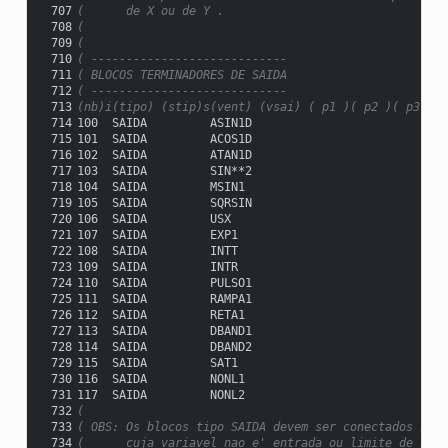
 707
(      de X ou de Y .
 708
(
 709
(
 710
( ----------------------------
 711
( BLOCOS TERMINADORES DE SAIDA
 712
( ----------------------------
 713
(nb)i(tipo) (stip)s(vent) (vsai) ( p1 )( p2 )( p3 )( 
 714
100  SAIDA         ASIN1D
 715
101  SAIDA         ACOS1D
 716
102  SAIDA         ATAN1D
 717
103  SAIDA         SIN**2
 718
104  SAIDA         MSIN1
 719
105  SAIDA         SQRSIN
 720
106  SAIDA         USX
 721
107  SAIDA         EXP1
 722
108  SAIDA         INTT
 723
109  SAIDA         INTR
 724
110  SAIDA         PULSO1
 725
111  SAIDA         RAMPA1
 726
112  SAIDA         RETA1
 727
113  SAIDA         DBAND1
 728
114  SAIDA         DBAND2
 729
115  SAIDA         SAT1
 730
116  SAIDA         NONL1
 731
117  SAIDA         NONL2
 732
(
 733
( OBS: Os blocos tipo SAIDA devem ser conectados na s
 734
(      cuja variavel nao e' entrada ou limite de nenh