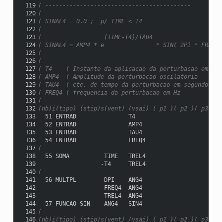
 119
( ------------------------------------------
 120
(
 121
( SINAL4 = 0.0 ;  p/ TIME < T4
 122
(
 123
(                  (TIME-T4)/TAU4
 124
( SINAL4 = AMP4 * e               * SIN( 2Pi * FREQ4 
 125
(                                                    
 126
(
 127
( T4    ( Instante da aplicacao da perturbacao em seg
 128
( AMP4  ( Amplitude da perturbacao oscilatoria       
 129
( TAU4  ( cte. de tempo da perturbacao em segundos   
 130
( FREQ4 ( frequencia da perturbacao em Hz            
 131
(
 132
(nb)i(tipo) (stip)s(vent) (vsai) ( p1 )( p2 )( p3 )( 
 133
  51 ENTRAD               T4
 134
  52 ENTRAD               AMP4
 135
  53 ENTRAD               TAU4
 136
  54 ENTRAD               FREQ4
 137
(
 138
  55 SOMA          TIME   TREL4
 139
                  -T4     TREL4
 140
(
 141
  56 MULTPL        DPI    ANG4
 142
                   FREQ4  ANG4
 143
                   TREL4  ANG4
 144
  57 FUNCAO SIN    ANG4   SIN4
 145
(
 146
(nb)i(tipo) (stip)s(vent) (vsai) ( p1 )( p2 )( p3 )( 