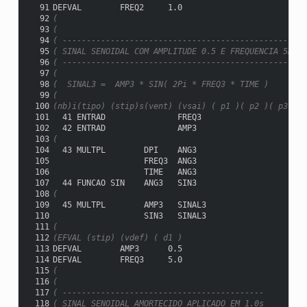
  91
DEFVAL        FREQ2     1.0
  92
(
  93
(
  94
( -------------------------------------------------
  95
( SINAL SENOIDAL COM AMPLITUDE 0.5 E FREQUENCIA 5Hz
  96
( -------------------------------------------------
  97
(
  98
(  SINAL3 =  AMP3 * SIN( 2Pi * FREQ3 * TIME )
  99
(
 100
(nb)i(tipo) (stip)s(vent) (vsai) ( p1 )( p2 )( p3 )( 
 101
  41 ENTRAD               FREQ3
 102
  42 ENTRAD               AMP3
 103
(
 104
  43 MULTPL        DPI    ANG3
 105
                   FREQ3  ANG3
 106
                   TIME   ANG3
 107
  44 FUNCAO SIN    ANG3   SIN3
 108
(
 109
  45 MULTPL        AMP3   SINAL3
 110
                   SIN3   SINAL3
 111
(
 112
(EFVAL (stip) (vdef) ( d1 )
 113
DEFVAL        AMP3      0.5
 114
DEFVAL        FREQ3     5.0
 115
(
 116
(
 117
( ------------------------------------------
 118
( SINAL SENOIDAL AMORTECIDO APLICADO EM 1.0s