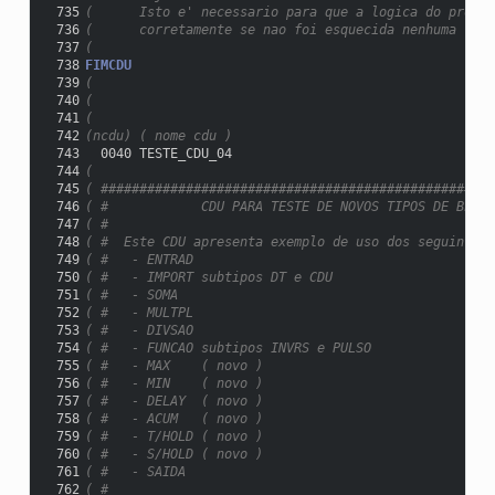
 735
(      Isto e' necessario para que a logica do progra
 736
(      corretamente se nao foi esquecida nenhuma liga
 737
(
 738
FIMCDU
 739
(
 740
(
 741
(
 742
(ncdu) ( nome cdu )
 743
  0040 TESTE_CDU_04
 744
(
 745
( ###################################################
 746
( #            CDU PARA TESTE DE NOVOS TIPOS DE BLOCO
 747
( #                                                  
 748
( #  Este CDU apresenta exemplo de uso dos seguintes 
 749
( #   - ENTRAD                                       
 750
( #   - IMPORT subtipos DT e CDU                     
 751
( #   - SOMA                                         
 752
( #   - MULTPL                                       
 753
( #   - DIVSAO                                       
 754
( #   - FUNCAO subtipos INVRS e PULSO                
 755
( #   - MAX    ( novo )                              
 756
( #   - MIN    ( novo )                              
 757
( #   - DELAY  ( novo )                              
 758
( #   - ACUM   ( novo )                              
 759
( #   - T/HOLD ( novo )                              
 760
( #   - S/HOLD ( novo )                              
 761
( #   - SAIDA                                        
 762
( #                                                  