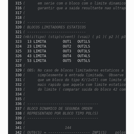
 315
(      em serie com o bloco com o limite dinamico, se
 316
(      garantir que a saida resultante nao ultrapasse
 317
(
 318
(
 319
( ----------------------------
 320
( BLOCOS LIMITADORES ESTATICOS
 321
( ----------------------------
 322
(nb)i(tipo) (stip)s(vent) (vsai) ( p1 )( p2 )( p3 )( 
 323
  13 LIMITA        OUT1   OUT1LS                     
 324
  23 LIMITA        OUT2   OUT2LS                     
 325
  33 LIMITA        OUT3   OUT3LS                     
 326
  43 LIMITA        OUT4   OUT4LS                     
 327
  53 LIMITA        OUT5   OUT5LS                     
 328
(
 329
( OBS: No caso de blocos limitadores estaticos a said
 330
(      simplesmente à entrada limitada.  Observe  pel
 331
(      que um bloco do tipo K/(1+ST) com limite dinam
 332
(      mais rapido que aquele com limite estatico na 
 333
(      do limite ( comparar saida do bloco 42 com a d
 334
(
 335
(
 336
( ----------------------------------
 337
( BLOCO DINAMICO DE SEGUNDA ORDEM
 338
( REPRESENTADO POR BLOCO TIPO POL(S)
 339
( ----------------------------------
 340
(
 341
(                   144
 342
( OUT6(S) = -------------------- INP1(S)    polos em 