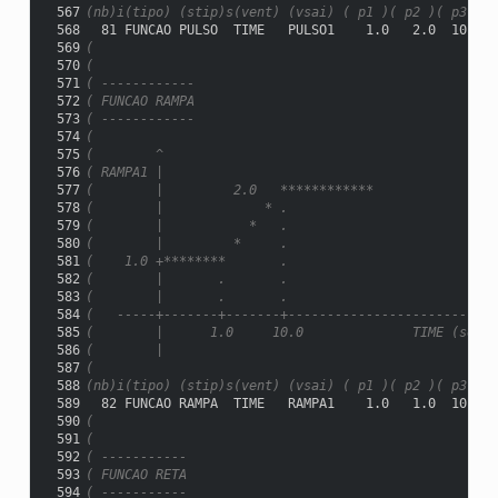
 567
(nb)i(tipo) (stip)s(vent) (vsai) ( p1 )( p2 )( p3 )( 
 568
  81 FUNCAO PULSO  TIME   PULSO1    1.0   2.0  10.0  
 569
(
 570
(
 571
( ------------
 572
( FUNCAO RAMPA
 573
( ------------
 574
(
 575
(        ^
 576
( RAMPA1 |
 577
(        |         2.0   ************
 578
(        |             * .
 579
(        |           *   .
 580
(        |         *     .
 581
(    1.0 +********       .
 582
(        |       .       .
 583
(        |       .       .
 584
(   -----+-------+-------+---------------------------
 585
(        |      1.0     10.0              TIME (seg.)
 586
(        |
 587
(
 588
(nb)i(tipo) (stip)s(vent) (vsai) ( p1 )( p2 )( p3 )( 
 589
  82 FUNCAO RAMPA  TIME   RAMPA1    1.0   1.0  10.0  
 590
(
 591
(
 592
( -----------
 593
( FUNCAO RETA
 594
( -----------