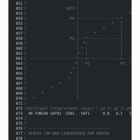
 651
(                       ^
 652
(                  SAT1 |
 653
(                       |                       *
 654
(                    P4 |-------------------*
 655
(                       |               *   |
 656
(                       |           *       |
 657
(                       |       *           |
 658
(                    P2 |---*---------------|
 659
(                       |  *|               |
 660
(                       | * |               |
 661
(                       |*  |               |
 662
(  ---------------------*---+---------------+--------
 663
(                      *|   P1              P3      X
 664
(                     * |
 665
(                    *  |
 666
(                   *   |
 667
(               *       |
 668
(           *           |
 669
(       *               |
 670
(   *                   |
 671
(
 672
(nb)i(tipo) (stip)s(vent) (vsai) ( p1 )( p2 )( p3 )( 
 673
  86 FUNCAO SAT01  SIN1   SAT1      0.8   0.1   1.0  
 674
(
 675
(
 676
( -------------------------------------
 677
( BLOCOS COM NAO-LINEARIDADE POR PONTOS
 678
( -------------------------------------