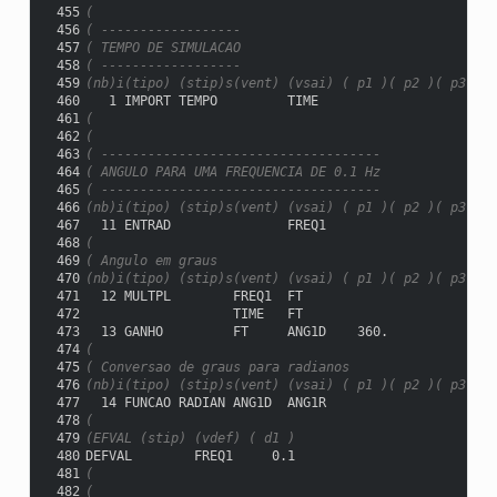
 455
(
 456
( ------------------
 457
( TEMPO DE SIMULACAO
 458
( ------------------
 459
(nb)i(tipo) (stip)s(vent) (vsai) ( p1 )( p2 )( p3 )( 
 460
   1 IMPORT TEMPO         TIME
 461
(
 462
(
 463
( ------------------------------------
 464
( ANGULO PARA UMA FREQUENCIA DE 0.1 Hz
 465
( ------------------------------------
 466
(nb)i(tipo) (stip)s(vent) (vsai) ( p1 )( p2 )( p3 )( 
 467
  11 ENTRAD               FREQ1
 468
(
 469
( Angulo em graus
 470
(nb)i(tipo) (stip)s(vent) (vsai) ( p1 )( p2 )( p3 )( 
 471
  12 MULTPL        FREQ1  FT
 472
                   TIME   FT
 473
  13 GANHO         FT     ANG1D    360.
 474
(
 475
( Conversao de graus para radianos
 476
(nb)i(tipo) (stip)s(vent) (vsai) ( p1 )( p2 )( p3 )( 
 477
  14 FUNCAO RADIAN ANG1D  ANG1R
 478
(
 479
(EFVAL (stip) (vdef) ( d1 )
 480
DEFVAL        FREQ1     0.1
 481
(
 482
(