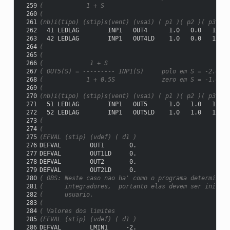
 259
(            1 + S
 260
(
 261
(nb)i(tipo) (stip)s(vent) (vsai) ( p1 )( p2 )( p3 )( 
 262
  41 LEDLAG        INP1   OUT4      1.0   0.0   1.0  
 263
  42 LEDLAG        INP1   OUT4LD    1.0   0.0   1.0  
 264
(
 265
(
 266
(             1 + S
 267
( OUT5(S) = --------- INP1(S)     polo em S = -2.0
 268
(            1 + 0.5S             zero em S = -1.0
 269
(
 270
(nb)i(tipo) (stip)s(vent) (vsai) ( p1 )( p2 )( p3 )( 
 271
  51 LEDLAG        INP1   OUT5      1.0   1.0   1.0  
 272
  52 LEDLAG        INP1   OUT5LD    1.0   1.0   1.0  
 273
(
 274
(
 275
(EFVAL (stip) (vdef) ( d1 )
 276
DEFVAL        OUT1       0.
 277
DEFVAL        OUT1LD     0.
 278
DEFVAL        OUT2       0.
 279
DEFVAL        OUT2LD     0.
 280
( OBS: Neste caso nao ha' como o programa determinar 
 281
(      integradores,  portanto elas devem ser inicial
 282
(      usuario.
 283
(
 284
( Valores dos limites
 285
(EFVAL (stip) (vdef) ( d1 )
 286
DEFVAL        LMIN1     -2.