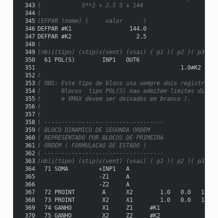
 343
(            S**2 + 2.5 S + 144                      
 344
(
 345
(EFPAR (nome) (     valor      )
 346
DEFPAR #K1                 144.0
 347
DEFPAR #K2                   2.5
 348
(
 349
(nb)i(tipo) (stip)s(vent) (vsai) ( p1 )( p2 )( p3 )( 
 350
  61 POL(S)        INP1   OUT6                     #K
 351
                                          1.0#K2   #K
 352
(
 353
( OBS: Este tipo de bloco usa sempre dois registros d
 354
(      Blocos  tipo POL(S) nao admitem limites dinami
 355
(      e VMAX devem ser deixados em branco ).
 356
(
 357
(
 358
( -----------------------------------
 359
( BLOCO DINAMICO DE SEGUNDA ORDEM
 360
( REPRESENTADO POR BLOCOS DE PRIMEIRA
 361
( ORDEM ( FORMULACAO DE ESTADO )
 362
( -----------------------------------
 363
(nb)i(tipo) (stip)s(vent) (vsai) ( p1 )( p2 )( p3 )( 
 364
  71 SOMA         +INP1   A
 365
                  -Z1     A
 366
                  -Z2     A
 367
  72 PROINT        A      X2        1.0   0.0   1.0
 368
  73 PROINT        X2     X1        1.0   0.0   1.0
 369
  74 GANHO         X1     Z1     #K1
 370
  75 GANHO         X2     Z2     #K2