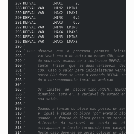
 287
DEFVAL        LMAX1      2.
 288
DEFVAL VAR    LMIN2  LMIN1
 289
DEFVAL VAR    LMAX2  LMAX1
 290
DEFVAL        LMIN3    -0.5
 291
DEFVAL        LMAX3     0.5
 292
DEFVAL VAR    LMIN4  LMIN3
 293
DEFVAL VAR    LMAX4  LMAX3
 294
DEFVAL VAR    LMIN5  LMIN3
 295
DEFVAL VAR    LMAX5  LMAX3
 296
(
 297
( OBS: Observe  que  o  programa  permite  inicializa
 298
(      variavel com o de outra do mesmo CDU, sem a ne
 299
(      de medicao, usando-se a instrucao DEFVAL subti
 300
(      tante  frisar  que  as duas variaveis  devem p
 301
(      CDU. Caso o valor para inicializacao venha  de
 302
(      outro CDU deve-se usar o comando DEFVAL subtip
 303
(      do o correspondente local de medicao.
 304
(
 305
(      Os  limites  de  blocos tipo PROINT, WSHOUT e 
 306
(      dinamico, isto e', a variavel de estado e' lim
 307
(      sua saida.
 308
(
 309
(      Quando a funcao do bloco nao possui um zero a 
 310
(      e' igual à saida do bloco (por exemplo blocos 
 311
(      Quando  a funcao do bloco possui um zero a var
 312
(      diferente  da  variavel  de  saida  do  bloco 
 313
(      ultrapassar o limite fornecido (por exemplo bl
 314
(      Neste caso deve-se em geral colocar um bloco  