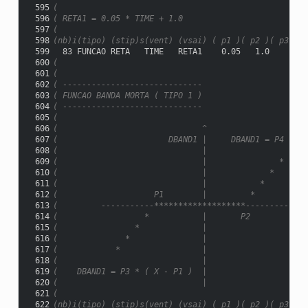
 595
(
 596
( RETA1 = 0.05 * TIME + 1.0
 597
(
 598
(nb)i(tipo) (stip)s(vent) (vsai) ( p1 )( p2 )( p3 )( 
 599
  83 FUNCAO RETA   TIME   RETA1    0.05   1.0
 600
(
 601
(
 602
( -----------------------------
 603
( FUNCAO BANDA MORTA ( TIPO 1 )
 604
( -----------------------------
 605
(
 606
(                              ^
 607
(                       DBAND1 |     DBAND1 = P4 * ( 
 608
(                              |
 609
(                              |               *
 610
(                              |             *
 611
(                              |           *
 612
(                    P1        |         *
 613
(         -----------*******************-------------
 614
(                  *           |       P2            
 615
(                *             |
 616
(              *               |
 617
(            *                 |
 618
(                              |
 619
(    DBAND1 = P3 * ( X - P1 )  |
 620
(                              |
 621
(
 622
(nb)i(tipo) (stip)s(vent) (vsai) ( p1 )( p2 )( p3 )( 