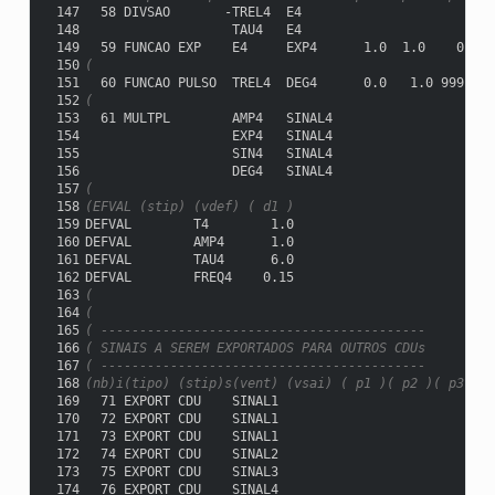
 147
  58 DIVSAO       -TREL4  E4
 148
                   TAU4   E4
 149
  59 FUNCAO EXP    E4     EXP4      1.0  1.0    0.0
 150
(
 151
  60 FUNCAO PULSO  TREL4  DEG4      0.0   1.0 999.0  
 152
(
 153
  61 MULTPL        AMP4   SINAL4
 154
                   EXP4   SINAL4
 155
                   SIN4   SINAL4
 156
                   DEG4   SINAL4
 157
(
 158
(EFVAL (stip) (vdef) ( d1 )
 159
DEFVAL        T4        1.0
 160
DEFVAL        AMP4      1.0
 161
DEFVAL        TAU4      6.0
 162
DEFVAL        FREQ4    0.15
 163
(
 164
(
 165
( ------------------------------------------
 166
( SINAIS A SEREM EXPORTADOS PARA OUTROS CDUs
 167
( ------------------------------------------
 168
(nb)i(tipo) (stip)s(vent) (vsai) ( p1 )( p2 )( p3 )( 
 169
  71 EXPORT CDU    SINAL1
 170
  72 EXPORT CDU    SINAL1
 171
  73 EXPORT CDU    SINAL1
 172
  74 EXPORT CDU    SINAL2
 173
  75 EXPORT CDU    SINAL3
 174
  76 EXPORT CDU    SINAL4