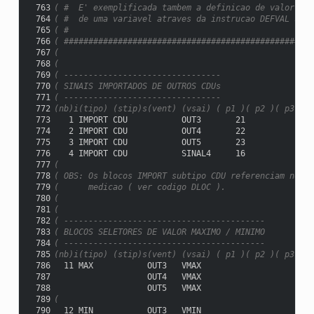
 763
( #  E' exemplificada tambem a definicao de valor ini
 764
( #  de uma variavel atraves da instrucao DEFVAL sem 
 765
( #                                                  
 766
( ###################################################
 767
(
 768
(
 769
( --------------------------------
 770
( SINAIS IMPORTADOS DE OUTROS CDUs
 771
( --------------------------------
 772
(nb)i(tipo) (stip)s(vent) (vsai) ( p1 )( p2 )( p3 )( 
 773
   1 IMPORT CDU           OUT3       21
 774
   2 IMPORT CDU           OUT4       22
 775
   3 IMPORT CDU           OUT5       23
 776
   4 IMPORT CDU           SINAL4     16
 777
(
 778
( OBS: Os blocos IMPORT subtipo CDU referenciam no ca
 779
(      medicao ( ver codigo DLOC ).
 780
(
 781
(
 782
( -----------------------------------------
 783
( BLOCOS SELETORES DE VALOR MAXIMO / MINIMO
 784
( -----------------------------------------
 785
(nb)i(tipo) (stip)s(vent) (vsai) ( p1 )( p2 )( p3 )( 
 786
  11 MAX           OUT3   VMAX
 787
                   OUT4   VMAX
 788
                   OUT5   VMAX
 789
(
 790
  12 MIN           OUT3   VMIN