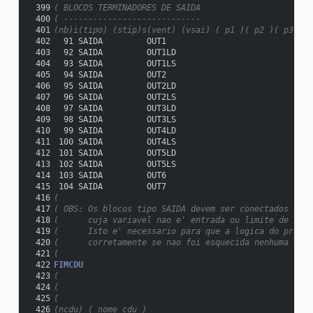
 399
( BLOCOS TERMINADORES DE SAIDA
 400
( ----------------------------
 401
(nb)i(tipo) (stip)s(vent) (vsai) ( p1 )( p2 )( p3 )( 
 402
  91 SAIDA         OUT1
 403
  92 SAIDA         OUT1LD
 404
  93 SAIDA         OUT1LS
 405
  94 SAIDA         OUT2
 406
  95 SAIDA         OUT2LD
 407
  96 SAIDA         OUT2LS
 408
  97 SAIDA         OUT3LD
 409
  98 SAIDA         OUT3LS
 410
  99 SAIDA         OUT4LD
 411
 100 SAIDA         OUT4LS
 412
 101 SAIDA         OUT5LD
 413
 102 SAIDA         OUT5LS
 414
 103 SAIDA         OUT6
 415
 104 SAIDA         OUT7
 416
(
 417
( OBS: Os blocos tipo SAIDA devem ser conectados na s
 418
(      cuja variavel nao e' entrada ou limite de nenh
 419
(      Isto e' necessario para que a logica do progra
 420
(      corretamente se nao foi esquecida nenhuma liga
 421
(
 422
FIMCDU
 423
(
 424
(
 425
(
 426
(ncdu) ( nome cdu )