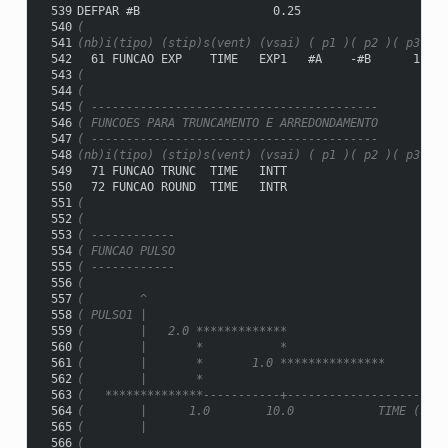
 539
DEFPAR #B                   0.25
 540
(
 541
(nb)i(tipo) (stip)s(vent) (vsai) ( p1 )( p2 )( p3 )( 
 542
  61 FUNCAO EXP    TIME   EXP1   #A    -#B      1.0
 543
(
 544
(
 545
( -----------------------------------------
 546
( FUNCOES PARA TRUNCAMENTO E ARREDONDAMENTO
 547
( -----------------------------------------
 548
(nb)i(tipo) (stip)s(vent) (vsai) ( p1 )( p2 )( p3 )( 
 549
  71 FUNCAO TRUNC  TIME   INTT
 550
  72 FUNCAO ROUND  TIME   INTR
 551
(
 552
(
 553
( ------------
 554
( FUNCAO PULSO
 555
( ------------
 556
(
 557
(        ^
 558
( PULSO1 |
 559
(        |   2.0 *************
 560
(        |       *           *
 561
(        |       *       1.0 ***************
 562
(        |       *
 563
(   **************-----------+-----------------------
 564
(        |      1.0        10.0            TIME (seg.
 565
(        |
 566
(