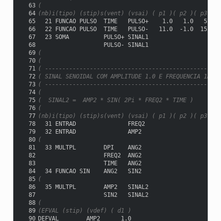
  63
(
  64
(nb)i(tipo) (stip)s(vent) (vsai) ( p1 )( p2 )( p3 )( 
  65
  21 FUNCAO PULSO  TIME   PULSO+    1.0   1.0   5.0  
  66
  22 FUNCAO PULSO  TIME   PULSO-   11.0  -1.0  15.0  
  67
  23 SOMA          PULSO+ SINAL1
  68
                   PULSO- SINAL1
  69
(
  70
(
  71
( -------------------------------------------------
  72
( SINAL SENOIDAL COM AMPLITUDE 1.0 E FREQUENCIA 1Hz
  73
( -------------------------------------------------
  74
(
  75
(  SINAL2 =  AMP2 * SIN( 2Pi * FREQ2 * TIME )
  76
(
  77
(nb)i(tipo) (stip)s(vent) (vsai) ( p1 )( p2 )( p3 )( 
  78
  31 ENTRAD               FREQ2
  79
  32 ENTRAD               AMP2
  80
(
  81
  33 MULTPL        DPI    ANG2
  82
                   FREQ2  ANG2
  83
                   TIME   ANG2
  84
  34 FUNCAO SIN    ANG2   SIN2
  85
(
  86
  35 MULTPL        AMP2   SINAL2
  87
                   SIN2   SINAL2
  88
(
  89
(EFVAL (stip) (vdef) ( d1 )
  90
DEFVAL        AMP2      1.0