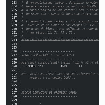
 203
( #  E' exemplificada tambem a definicao de valor ini
 204
( #  de uma variavel atraves da instrucao DEFVAL  sem
 205
( #  a inicializacao de uma variavel com  o valor de 
 206
( #  do mesmo CDU atraves da instrucao DEFVAL subtipo
 207
( #                                                  
 208
( #  E' exemplificada tambem a utilizacao do nome de 
 209
( #  inves de valor numerico nos campos P1, P2, P3 e 
 210
( #  de dados de bloco e sua definicao atraves da ins
 211
( #  ( ver blocos 61, 74, 75 e 76 ).                 
 212
( #                                                  
 213
( ###################################################
 214
(
 215
(
 216
( --------------------------------
 217
( SINAIS IMPORTADOS DE OUTROS CDUs
 218
( --------------------------------
 219
(nb)i(tipo) (stip)s(vent) (vsai) ( p1 )( p2 )( p3 )( 
 220
   1 IMPORT CDU           INP1       11
 221
(
 222
( OBS: Os blocos IMPORT subtipo CDU referenciam no ca
 223
(      medicao ( ver codigo DLOC ).
 224
(
 225
(
 226
( ----------------------------------
 227
( BLOCOS DINAMICOS DE PRIMEIRA ORDEM
 228
( ----------------------------------
 229
(
 230
(            1