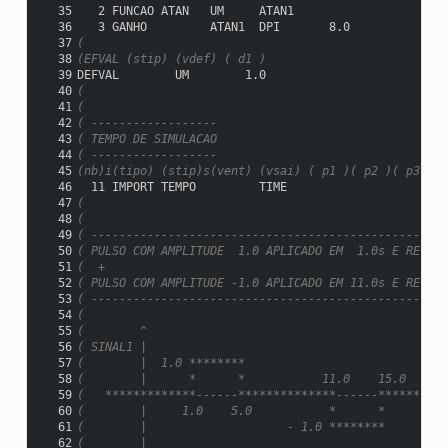
  35
   2 FUNCAO ATAN   UM     ATAN1
  36
   3 GANHO         ATAN1  DPI       8.0
  37
(
  38
(EFVAL (stip) (vdef) ( d1 )
  39
DEFVAL        UM        1.0
  40
(
  41
(
  42
( ------------------
  43
( TEMPO DE SIMULACAO
  44
( ------------------
  45
(nb)i(tipo) (stip)s(vent) (vsai) ( p1 )( p2 )( p3 )( 
  46
  11 IMPORT TEMPO         TIME
  47
(
  48
(
  49
( ---------------------------------------------------
  50
( PULSO COM AMPLITUDE  1.0 APLICADO EM  1.0s E RETIRA
  51
(  +
  52
( PULSO COM AMPLITUDE -1.0 APLICADO EM 11.0s E RETIRA
  53
( ---------------------------------------------------
  54
(
  55
(        ^
  56
( SINAL1 |
  57
(        |  1.0 ********
  58
(        |      *      *           11.0    15.0
  59
(   *************------**************------**********
  60
(        |     1.0    5.0           *      *        T
  61
(        |                    - 1.0 ********
  62
(        |