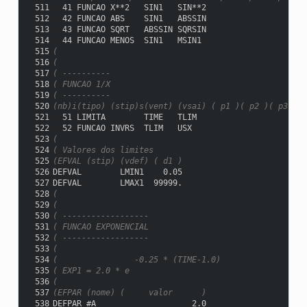
 511
  41 FUNCAO X**2   SIN1   SIN**2
 512
  42 FUNCAO ABS    SIN1   ABSSIN
 513
  43 FUNCAO SQRT   ABSSIN SQRSIN
 514
  44 FUNCAO MENOS  SIN1   MSIN1
 515
(
 516
(
 517
( ----------
 518
( FUNCAO 1/X
 519
( ----------
 520
(nb)i(tipo) (stip)s(vent) (vsai) ( p1 )( p2 )( p3 )( 
 521
  51 LIMITA        TIME   TLIM                       
 522
  52 FUNCAO INVRS  TLIM   USX
 523
(
 524
( Valores dos limites
 525
(EFVAL (stip) (vdef) ( d1 )
 526
DEFVAL        LMIN1    0.05
 527
DEFVAL        LMAX1  99999.
 528
(
 529
(
 530
( ------------------
 531
( FUNCAO EXPONENCIAL
 532
( ------------------
 533
(
 534
(                -0.25 * (TIME-1.0)
 535
( EXP1 = 2.0 * e
 536
(
 537
(EFPAR (nome) (     valor      )
 538
DEFPAR #A                    2.0