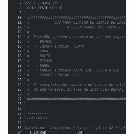
   7
(ncdu) ( nome cdu )
   8
  0010 TESTE_CDU_01
   9
(
  10
( ###################################################
  11
( #            CDU PARA GERACAO DE SINAIS DE EXCITACA
  12
( #                  A SEREM USADOS NOS EXEMPLOS     
  13
( #                                                  
  14
( #  Este CDU apresenta exemplo de uso dos seguintes 
  15
( #   - ENTRAD                                       
  16
( #   - IMPORT subtipo  TEMPO                        
  17
( #   - SOMA                                         
  18
( #   - MULTPL                                       
  19
( #   - DIVSAO                                       
  20
( #   - GANHO                                        
  21
( #   - FUNCAO subtipos ATAN, EXP, PULSO e SIN       
  22
( #   - EXPORT subtipo  CDU                          
  23
( #                                                  
  24
( #  E' exemplificada tambem a definicao de valor ini
  25
( #  de uma variavel atraves da instrucao DEFVAL sem 
  26
( #                                                  
  27
( ###################################################
  28
(
  29
(
  30
( ----------
  31
( CONSTANTES
  32
( ----------
  33
(nb)i(tipo) (stip)s(vent) (vsai) ( p1 )( p2 )( p3 )( 
  34
   1 ENTRAD               UM