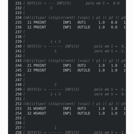
 231
( OUT1(S) = --- INP1(S)       polo em S =  0.0
 232
(            S
 233
(
 234
(nb)i(tipo) (stip)s(vent) (vsai) ( p1 )( p2 )( p3 )( 
 235
  11 PROINT        INP1   OUT1      1.0   0.0   1.0
 236
  12 PROINT        INP1   OUT1LD    1.0   0.0   1.0  
 237
(
 238
(
 239
(            1 + S
 240
( OUT2(S) = ------- INP1(S)       polo em S =  0.0
 241
(              S                  zero em S = -1.0
 242
(
 243
(nb)i(tipo) (stip)s(vent) (vsai) ( p1 )( p2 )( p3 )( 
 244
  21 PROINT        INP1   OUT2      1.0   1.0   1.0
 245
  22 PROINT        INP1   OUT2LD    1.0   1.0   1.0  
 246
(
 247
(
 248
(              S
 249
( OUT3(S) = ------- INP1(S)       polo em S = -1.0
 250
(            1 + S                zero em S =  0.0
 251
(
 252
(nb)i(tipo) (stip)s(vent) (vsai) ( p1 )( p2 )( p3 )( 
 253
  31 WSHOUT        INP1   OUT3      1.0   1.0   1.0
 254
  32 WSHOUT        INP1   OUT3LD    1.0   1.0   1.0  
 255
(
 256
(
 257
(              1
 258
( OUT4(S) = ------- INP1(S)       polo em S = -1.0