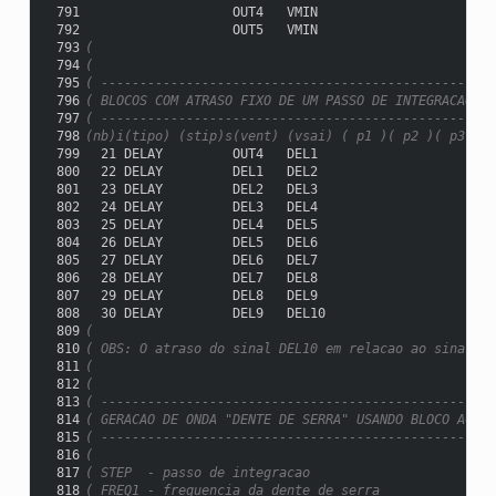
 791
                   OUT4   VMIN
 792
                   OUT5   VMIN
 793
(
 794
(
 795
( ------------------------------------------------
 796
( BLOCOS COM ATRASO FIXO DE UM PASSO DE INTEGRACAO
 797
( ------------------------------------------------
 798
(nb)i(tipo) (stip)s(vent) (vsai) ( p1 )( p2 )( p3 )( 
 799
  21 DELAY         OUT4   DEL1
 800
  22 DELAY         DEL1   DEL2
 801
  23 DELAY         DEL2   DEL3
 802
  24 DELAY         DEL3   DEL4
 803
  25 DELAY         DEL4   DEL5
 804
  26 DELAY         DEL5   DEL6
 805
  27 DELAY         DEL6   DEL7
 806
  28 DELAY         DEL7   DEL8
 807
  29 DELAY         DEL8   DEL9
 808
  30 DELAY         DEL9   DEL10
 809
(
 810
( OBS: O atraso do sinal DEL10 em relacao ao sinal IN
 811
(
 812
(
 813
( ---------------------------------------------------
 814
( GERACAO DE ONDA "DENTE DE SERRA" USANDO BLOCO ACUMU
 815
( ---------------------------------------------------
 816
(
 817
( STEP  - passo de integracao
 818
( FREQ1 - frequencia da dente de serra