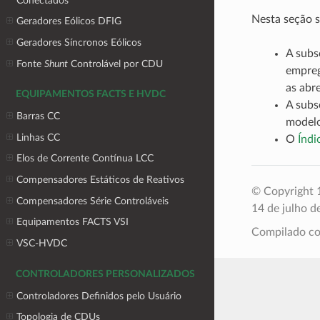
Conectados
Nesta seção 
Geradores Eólicos DFIG
Geradores Síncronos Eólicos
A sub
Fonte
Shunt
Controlável por CDU
empreg
as abre
EQUIPAMENTOS FACTS E HVDC
A sub
Barras CC
modelo
Linhas CC
O
Índi
Elos de Corrente Contínua LCC
Compensadores Estáticos de Reativos
© Copyright 1
Compensadores Série Controláveis
14 de julho d
Equipamentos FACTS VSI
Compilado 
VSC-HVDC
CONTROLADORES PERSONALIZADOS
Controladores Definidos pelo Usuário
Topologia de CDUs