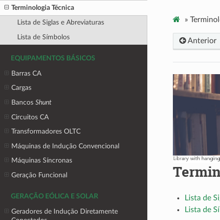
Terminologia Técnica
»
Terminol
Lista de Siglas e Abreviaturas
Lista de Símbolos
Anterior
EQUIPAMENTOS BÁSICOS
Barras CA
Cargas
Bancos
Shunt
Circuitos CA
Transformadores OLTC
Máquinas de Indução Convencional
Máquinas Síncronas
Termin
Geração Funcional
GERAÇÃO EÓLICA E SOLAR
Lista de S
Lista de S
Geradores de Indução Diretamente