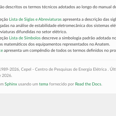
são descritos os termos técnicos adotados ao longo do manual 
seção
Lista de Siglas e Abreviaturas
apresenta a descrição das sig
adas na análise de estabilidade eletromecânica dos sistemas elét
viaturas difundidas no setor elétrico.
seção
Lista de Símbolos
descreve a simbologia padrão adotada n
s matemáticos dos equipamentos representados no Anatem.
ce
apresenta um compêndio de todos os termos definidos no pr
989-2026, Cepel - Centro de Pesquisas de Energia Elétrica .
Últ
e 2026.
com
Sphinx
usando um
tema
fornecido por
Read the Docs
.