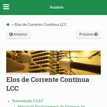
Anatem
»
Elos de Corrente Contínua LCC
Anterior
Próximo
Elos de Corrente Contínua
LCC
Transmissão CCAT
Principais Equipamentos de Sistemas de