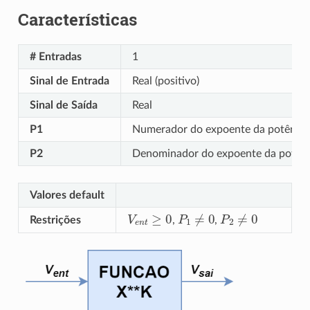
Características
# Entradas
1
Sinal de Entrada
Real (positivo)
Sinal de Saída
Real
P1
Numerador do expoente da potência;
P2
Denominador do expoente da potênci
Valores default
V
e
n
t
≥
0
P
1
≠
0
P
2
≠
0
,
,
Restrições