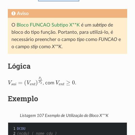
Aviso
O
Bloco FUNCAO Subtipo X**K
é um
subtipo
de
bloco do tipo função. Portanto, para utilizá-lo, é
necessário preencher o campo
tipo
como
FUNCAO
e
o campo
stip
como
X**K
.
Lógica
(
V
e
V
n
s
t
a
)
P
i
=
1
P
2
V
e
n
t
≥
0
, com
.
Exemplo
Listagem 107
Exemplo de Utilização do Bloco X**K
1
DCDU
2
(ncdu) ( nome cdu )