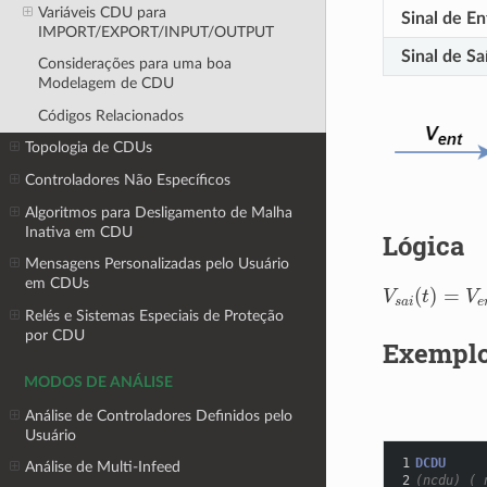
Variáveis CDU para
Sinal de En
IMPORT/EXPORT/INPUT/OUTPUT
Sinal de Sa
Considerações para uma boa
Modelagem de CDU
Códigos Relacionados
Topologia de CDUs
Controladores Não Específicos
Algoritmos para Desligamento de Malha
Inativa em CDU
Lógica
Mensagens Personalizadas pelo Usuário
em CDUs
V
s
a
i
(
t
)
=
V
e
n
Relés e Sistemas Especiais de Proteção
por CDU
Exempl
MODOS DE ANÁLISE
Análise de Controladores Definidos pelo
Usuário
1
DCDU
Análise de Multi-Infeed
2
(ncdu) ( 