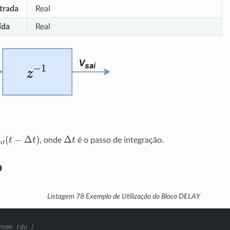
trada
Real
ída
Real
t
(
t
−
Δ
t
)
Δ
t
, onde
é o passo de integração.
o
Listagem 78
Exemplo de Utilização do Bloco DELAY
nome cdu )