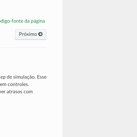
ódigo-fonte da página
Próximo
tep
de simulação. Esse
 em controles.
ver atrasos com