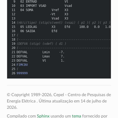
 9
  02 ENTRAD               Vt
10
  03 IMPORT VSAD          Vsad
11
  04 SOMA          Vref   X3
12
                  -Vt     X3
13
                   Vsad   X3
14
(nb)i(tipo) (stip)s(vent) (vsai) ( p1 )( p2 )( p3 )( p4
15
  05 LEDLAG        X3     Efd     100.0   0.0   1.0  0.
16
  06 SAIDA         Efd
17
(
18
(------------------------------------------------------
19
(DEFVA (stip) (vdef) ( d1 )
20
(------------------------------------------------------
21
DEFVAL        Lmin     -7.
22
DEFVAL        Lmax      7.
23
DEFVAL        Vt        1.
24
FIMCDU
25
(
26
999999
© Copyright 1989-2026, Cepel - Centro de Pesquisas de
Energia Elétrica .
Última atualização em 14 de julho de
2026.
Compilado com
Sphinx
usando um
tema
fornecido por