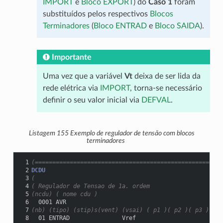
IMPORT
e
Bloco EXPORT
) do
Caso 1
foram
substituídos pelos respectivos
Blocos
Terminadores
(
Bloco ENTRAD
e
Bloco SAIDA
).
Importante
Uma vez que a variável
Vt
deixa de ser lida da
rede elétrica via
IMPORT
, torna-se necessário
definir o seu valor inicial via
DEFVAL
.
Listagem 155
Exemplo de regulador de tensão com blocos
terminadores
 1
(======================================================
 2
DCDU
 3
(
 4
( Regulador de Tensao de 1a. ordem
 5
(ncdu) ( nome cdu )
 6
  0001 AVR
 7
(nb) (tipo) (stip)s(vent) (vsai) ( p1 )( p2 )( p3 )( p4
 8
  01 ENTRAD               Vref