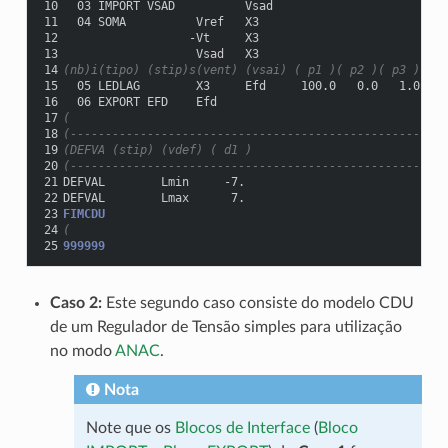
10
  03 IMPORT VSAD          Vsad
11
  04 SOMA          Vref   X3
12
                  -Vt     X3
13
                   Vsad   X3
14
(nb)i(tipo) (stip)s(vent) (vsai) ( p1 )( p2 )( p3 )( p4
15
  05 LEDLAG        X3     Efd     100.0   0.0   1.0  0.
16
  06 EXPORT EFD    Efd
17
(
18
(------------------------------------------------------
19
(DEFVA (stip) (vdef) ( d1 )
20
(------------------------------------------------------
21
DEFVAL        Lmin     -7.
22
DEFVAL        Lmax      7.
23
FIMCDU
24
(
25
999999
Caso 2:
Este segundo caso consiste do modelo CDU
de um Regulador de Tensão simples para utilização
no modo
ANAC
.
Nota
Note que os
Blocos de Interface
(
Bloco