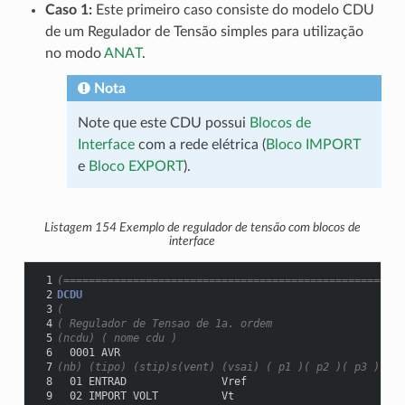
Caso 1:
Este primeiro caso consiste do modelo CDU
de um Regulador de Tensão simples para utilização
no modo
ANAT
.
Nota
Note que este CDU possui
Blocos de
Interface
com a rede elétrica (
Bloco IMPORT
e
Bloco EXPORT
).
Listagem 154
Exemplo de regulador de tensão com blocos de
interface
 1
(======================================================
 2
DCDU
 3
(
 4
( Regulador de Tensao de 1a. ordem
 5
(ncdu) ( nome cdu )
 6
  0001 AVR
 7
(nb) (tipo) (stip)s(vent) (vsai) ( p1 )( p2 )( p3 )( p4
 8
  01 ENTRAD               Vref
 9
  02 IMPORT VOLT          Vt