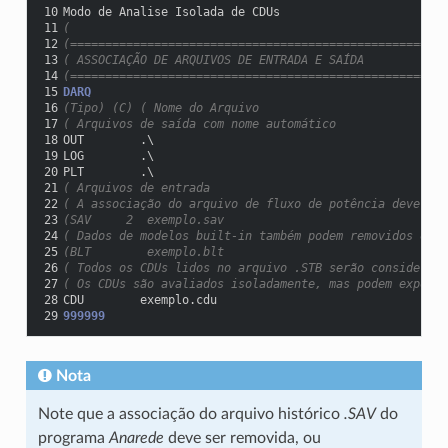
10
Modo de Analise Isolada de CDUs
11
(
12
(======================================================
13
( ASSOCIAÇÃO DE ARQUIVOS DE ENTRADA E SAÍDA
14
(======================================================
15
DARQ
16
(Tipo) (C) ( Nome do Arquivo
17
( Arquivos de saída com nome automático
18
OUT        .\
19
LOG        .\
20
PLT        .\
21
( Arquivos de entrada
22
( A associação do arquivo de fluxo de potência deve ser
23
(SAV     2  exemplo.sav
24
( Dados de modelos built-in também podem removidos ou c
25
(BLT        exemplo.blt
26
( Todos os CDUs lidos no arquivo .STB serão considerado
27
( Os CDUs são avaliados isoladamente, mas podem exporta
28
CDU        exemplo.cdu
29
999999
Nota
Note que a associação do arquivo histórico
.SAV
do
programa
Anarede
deve ser removida, ou