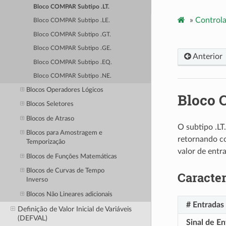
Bloco COMPAR Subtipo .LT.
»
Controla
Bloco COMPAR Subtipo .LE.
Bloco COMPAR Subtipo .GT.
Bloco COMPAR Subtipo .GE.
Anterior
Bloco COMPAR Subtipo .EQ.
Bloco COMPAR Subtipo .NE.
Blocos Operadores Lógicos
Bloco 
Blocos Seletores
Blocos de Atraso
O subtipo .LT
Blocos para Amostragem e
retornando c
Temporização
valor de entr
Blocos de Funções Matemáticas
Blocos de Curvas de Tempo
Caracter
Inverso
Blocos Não Lineares adicionais
# Entradas
Definição de Valor Inicial de Variáveis
(DEFVAL)
Sinal de En