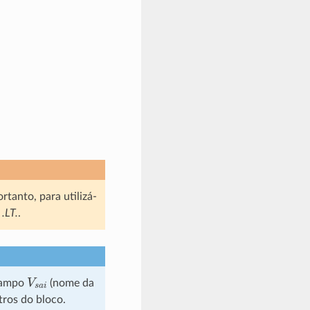
tanto, para utilizá-
o
.LT.
.
V
s
a
i
 campo
(nome da
tros do bloco.