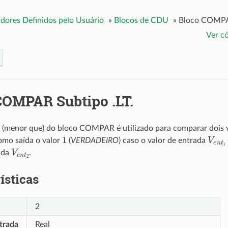
dores Definidos pelo Usuário
»
Blocos de CDU
»
Bloco COMPAR
Ver c
COMPAR Subtipo .LT.
. (menor que) do bloco COMPAR é utilizado para comparar dois v
1
V
e
n
omo saída o valor
(
VERDADEIRO
) caso o valor de entrada
V
e
n
t
2
ada
.
ísticas
2
trada
Real