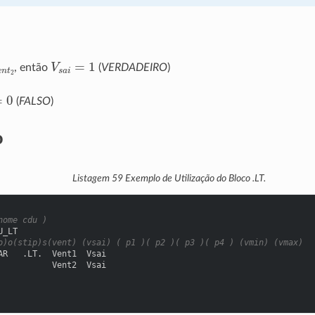
e
n
t
2
V
s
a
i
=
1
, então
(
VERDADEIRO
)
0
(
FALSO
)
o
Listagem 59
Exemplo de Utilização do Bloco .LT.
nome cdu )
U_LT
o)o(stip)s(vent) (vsai) ( p1 )( p2 )( p3 )( p4 ) (vmin) (vmax)
AR   .LT.  Vent1  Vsai
           Vent2  Vsai