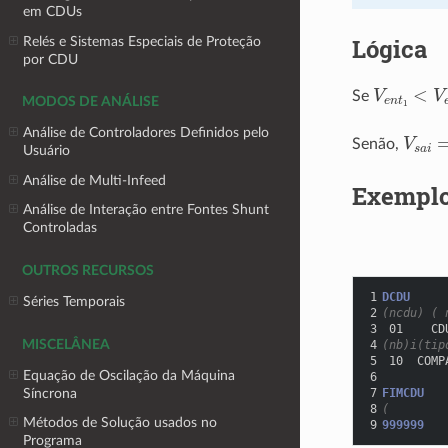
em CDUs
Lógica
Relés e Sistemas Especiais de Proteção
por CDU
V
e
n
t
1
<
V
Se
MODOS DE ANÁLISE
Análise de Controladores Definidos pelo
V
s
a
i
=
Senão,
Usuário
Análise de Multi-Infeed
Exempl
Análise de Interação entre Fontes Shunt
Controladas
OUTROS RECURSOS
1
DCDU
Séries Temporais
2
(ncdu) ( 
3
 01    CD
4
(nb)i(tip
MISCELÂNEA
5
 10  COMP
Equação de Oscilação da Máquina
6
         
7
FIMCDU
Síncrona
8
(
Métodos de Solução usados no
9
999999
Programa