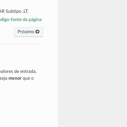
 Subtipo .LT.
ódigo-fonte da página
Próximo
alores de entrada,
t
1
seja
menor
que o