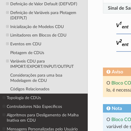
Definição de Valor Default (DEFVDF)
Sinal de Sa
Definição de Variáveis para Plotagem
(DEFPLT)
Inicialização de Modelos CDU
Limitadores em Blocos de CDU
Eventos em CDU
Plotagem de CDUs
Variáveis CDU para
IMPORT/EXPORT/INPUT/OUTPUT
Aviso
Considerações para uma boa
Modelagem de CDU
O
Bloco CO
Códigos Relacionados
lo, é neces
Topologia de CDUs
Controladores Não Específicos
Nota
Algoritmos para Desligamento de Malha
O
Bloco CO
Inativa em CDU
variável de
Mensagens Personalizadas pelo Usuário