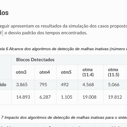
dos
seguir apresentam os resultados da simulação dos casos propost
[
t
]
o desvio padrão dos tempos encontrados.
ela 6
Alcance dos algoritmos de detecção de malhas inativas (número 
Blocos Detectados
otmx
otmx
otm3
otm4
otm5
(11.4)
(11.5)
ido
3.865
795
492
4.568
5.066
14.893
6.287
1.105
19.008
19.812
a 7
Impacto dos algoritmos de detecção de malhas inativas para o sist