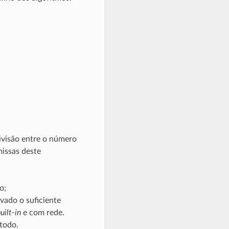
divisão entre o número
missas deste
o;
ado o suficiente
uilt-in
e com rede.
todo.