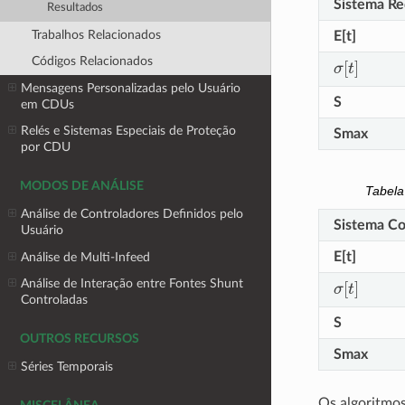
Sistema Re
Resultados
Trabalhos Relacionados
E[t]
σ
[
t
]
Códigos Relacionados
Mensagens Personalizadas pelo Usuário
S
em CDUs
Relés e Sistemas Especiais de Proteção
Smax
por CDU
MODOS DE ANÁLISE
Tabel
Análise de Controladores Definidos pelo
Sistema C
Usuário
E[t]
Análise de Multi-Infeed
σ
[
t
]
Análise de Interação entre Fontes Shunt
Controladas
S
OUTROS RECURSOS
Smax
Séries Temporais
Os algoritmos