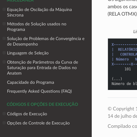
MISCELÂNEA
ambos os caso
Equação de Oscilação da Máquina
(RELA OTMX) 
Síncrona
Métodos de Solução usados no
Programa
L
Solução de Problemas de Convergência e
de Desempenho
X----------
|  RELATÓRI
Linguagem de Seleção
|   CONTROL
| Número   
Obtenção de Parâmetros da Curva de
X--------X-
Saturação para Entrada de Dados no
      101  
Anatem
           
(...)
Capacidade do Programa
Número de b
Frequently Asked Questions (FAQ)
CÓDIGOS E OPÇÕES DE EXECUÇÃO
© Copyright 1
Códigos de Execução
14 de julho d
Opções de Controle de Execução
Compilado 