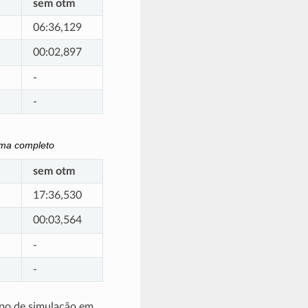
sem otm
06:36,129
00:02,897
-
-
ema completo
sem otm
17:36,530
00:03,564
-
-
mpo de simulação em