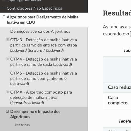
Controladores Não Específicos
Resulta
Algoritmos para Desligamento de Malha
Inativa em CDU
As tabelas a 
σ
Definições acerca dos Algoritmos
esperado e
OTM3 - Detecção de malha inativa a
partir de ramo de entrada com etapa
Tab
backward
(
forward
/
backward
)
OTM4 - Detecção de malha inativa a
partir de ramo de saída (
backward
)
OTM5 - Detecção de malha inativa a
partir de ramo com ganho nulo
(
backward
)
Caso reduz
OTMX - Algoritmo composto para
Caso
detecção de malha inativa
completo
(
forward
/
backward
)
Desempenho e Impacto dos
Algoritmos
Tabel
Métricas