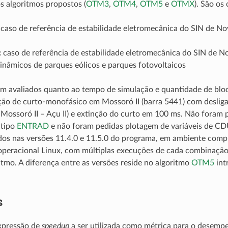
os algoritmos propostos (
OTM3
,
OTM4
,
OTM5
e
OTMX
). São os 
caso de referência de estabilidade eletromecânica do SIN de 
:
caso de referência de estabilidade eletromecânica do SIN de
inâmicos de parques eólicos e parques fotovoltaicos
m avaliados quanto ao tempo de simulação e quantidade de bloc
ão de curto-monofásico em Mossoró II (barra 5441) com deslig
Mossoró II – Açu II) e extinção do curto em 100 ms. Não foram
 tipo
ENTRAD
e não foram pedidas plotagem de variáveis de CDU
dos nas versões 11.4.0 e 11.5.0 do programa, em ambiente comp
operacional Linux, com múltiplas execuções de cada combinação
itmo. A diferença entre as versões reside no algoritmo
OTM5
int
s
expressão de
speedup
a ser utilizada como métrica para o desemp