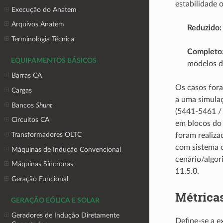
estabilidade 
Execução do Anatem
Arquivos Anatem
Reduzido:
Terminologia Técnica
Completo
EQUIPAMENTOS BÁSICOS
modelos d
Barras CA
Os casos fora
Cargas
a uma simulaç
Bancos
Shunt
(5441-5461 / 
Circuitos CA
em blocos do
Transformadores OLTC
foram realiza
com sistema 
Máquinas de Indução Convencional
cenário/algor
Máquinas Síncronas
11.5.0.
Geração Funcional
Métrica
GERAÇÃO EÓLICA E SOLAR
Geradores de Indução Diretamente
Define-se a 