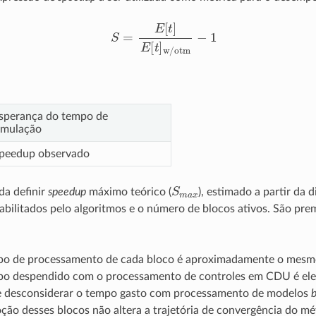
S
=
E
[
t
]
E
[
t
]
w/otm
−
1
sperança do tempo de
imulação
peedup observado
S
m
a
x
da definir
speedup
máximo teórico (
), estimado a partir da 
abilitados pelo algoritmos e o número de blocos ativos. São pre
o de processamento de cada bloco é aproximadamente o mesm
o despendido com o processamento de controles em CDU é elev
e desconsiderar o tempo gasto com processamento de modelos
b
ção desses blocos não altera a trajetória de convergência do mé