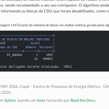
s, sendo recomendado o seu uso corriqueiro. O algoritmo ainda
informando os blocos de CDU que foram desabilitados, como 
istagem 144
Excerto do relatório de blocos em malhas inativas gerado pelos al
--------------------------------X
O DE BLOCOS EM MALHAS INATIVAS  |
ADOR               BLOCO        |
Nome do CDU     Número  Variável|
--------------X--------X--------X
     RT_ANGRA2        1     VREF
                     42   VRMAX1
locos desligados durante otimização:  19812
989-2026, Cepel - Centro de Pesquisas de Energia Elétrica .
Últ
e 2026.
com
Sphinx
usando um
tema
fornecido por
Read the Docs
.