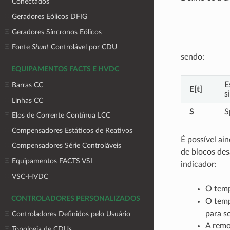
Conectados
Geradores Eólicos DFIG
Geradores Síncronos Eólicos
Fonte
Shunt
Controlável por CDU
sendo:
EQUIPAMENTOS FACTS E HVDC
E
Barras CC
E[t]
s
Linhas CC
S
S
Elos de Corrente Contínua LCC
Compensadores Estáticos de Reativos
É possível ain
Compensadores Série Controláveis
de blocos des
Equipamentos FACTS VSI
indicador:
VSC-HVDC
O temp
CONTROLADORES PERSONALIZADOS
O temp
para s
Controladores Definidos pelo Usuário
A remo
Topologia de CDUs