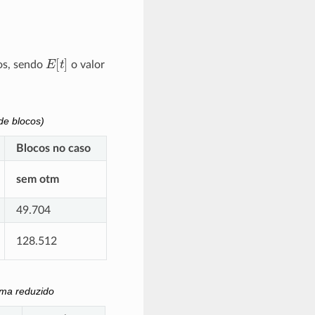
E
[
t
]
os, sendo
o valor
de blocos)
Blocos no caso
sem otm
49.704
128.512
ema reduzido