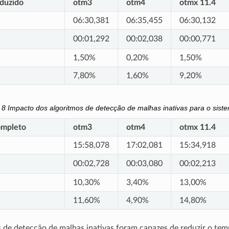
duzido
otm3
otm4
otmx 11.4
06:30,381
06:35,455
06:30,132
00:01,292
00:02,038
00:00,771
1,50%
0,20%
1,50%
7,80%
1,60%
9,20%
a 8
Impacto dos algoritmos de detecção de malhas inativas para o sist
ompleto
otm3
otm4
otmx 11.4
15:58,078
17:02,081
15:34,918
00:02,728
00:03,080
00:02,213
10,30%
3,40%
13,00%
11,60%
4,90%
14,80%
 de detecção de malhas inativas foram capazes de reduzir o te