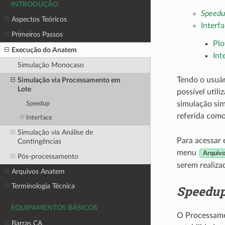
INTRODUÇÃO
Speedu
Aspectos Teóricos
Interf
Primeiros Passos
Plo
Execução do Anatem
Int
Simulação Monocaso
Tendo o usuá
Simulação via Processamento em
Lote
possível util
simulação sim
Speedup
referida com
Interface
Simulação via Análise de
Para acessar 
Contingências
menu
Arquiv
Pós-processamento
serem realiza
Arquivos Anatem
Terminologia Técnica
Speedu
EQUIPAMENTOS BÁSICOS
O Processame
Barras CA