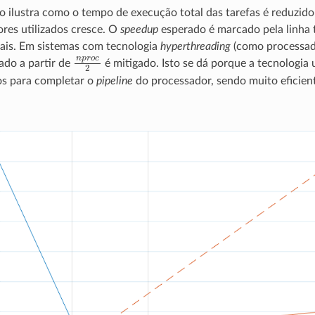
xo ilustra como o tempo de execução total das tarefas é reduzi
res utilizados cresce. O
speedup
esperado é marcado pela linha 
ais. Em sistemas com tecnologia
hyperthreading
(como processado
n
p
r
o
c
2
ado a partir de
é mitigado. Isto se dá porque a tecnologia 
os para completar o
pipeline
do processador, sendo muito eficien