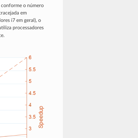
do conforme o número
tracejada em
res i7 em geral), o
utiliza processadores
te.