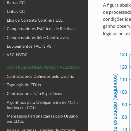
Barras CC
A figura abai
Linhas CC
de processado
condições ide
Elos de Corrente Contínua LCC
ganho observ
Compensadores Estáticos de Reativos
lógicos ocios
Compensadores Série Controláveis
Equipamentos FACTS VSI
VSC-HVDC
CONTROLADORES PERSONALIZADOS
Controladores Definidos pelo Usuário
Topologia de CDUs
Controladores Não Específicos
Algoritmos para Desligamento de Malha
Inativa em CDU
Mensagens Personalizadas pelo Usuário
em CDUs
Relés e Sistemas Especiais de Proteção