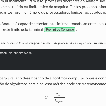
simultaneamente. Para isso, processos diferentes do Anatem são 
do pelo usuário ou limite físico da máquina. Tantos processos si
quantos forem o número de processadores lógicos registrados n
o Anatem é capaz de detectar este limite automaticamente, mas
r este limite pelo terminal
.
Prompt de Comando
agem 8
Comando para verificar o número de processadores lógicos de um sist
UMBER_OF_PROCESSORS%
para avaliar o desempenho de algoritmos computacionais é co
ção de algoritmos paralelos, esta métrica pode ser matematicam
S
=
t
s
e
q
t
n
p
r
o
c