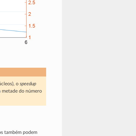
cleos), o
speedup
 a metade do número
ários também podem