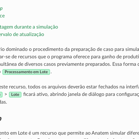
p
ace
tagem durante a simulação
ervalo de atualização
rio dominado o procedimento da preparação de caso para simula
izar-se de recursos que o programa oferece para ganho de produt
ultânea de diversos casos previamente preparados. Essa forma d
o
.
Processamento em Lote
este recurso, todos os arquivos deverão estar fechados na interf
>
ficará ativo, abrindo janela de diálogo para configura
o
Lote
das.
p
nto em Lote é um recurso que permite ao Anatem simular difere