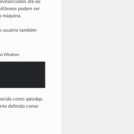
instanciados até ao
multâneos podem ser
a máquina.
 o usuário também
ema Windows
nhecida como
speedup
.
ente definida como: