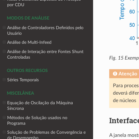
por CDU
MODOS DE ANÁLISE
Análise de Controladores Definidos pelo
Usuário
Análise de Multi-Infeed
Análise de Interação entre Fontes Shunt
Controladas
Fig. 15
Exempl
OUTROS RECURSOS
Atenção
Séries Temporais
Para proces
deverá dife
MISCELÂNEA
de núcleos
Equação de Oscilação da Máquina
Síncrona
Interfac
Métodos de Solução usados no
Programa
Solução de Problemas de Convergência e
A janela most
de Desempenho