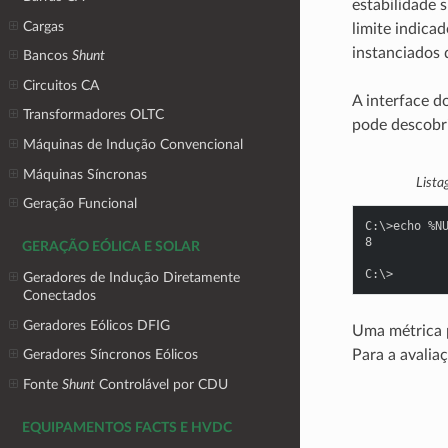
estabilidade 
Cargas
limite indica
instanciados 
Bancos
Shunt
Circuitos CA
A interface d
Transformadores OLTC
pode descobri
Máquinas de Indução Convencional
Máquinas Síncronas
List
Geração Funcional
C:\>echo %N
8
GERAÇÃO EÓLICA E SOLAR
C:\>
Geradores de Indução Diretamente
Conectados
Geradores Eólicos DFIG
Uma métrica 
Para a avalia
Geradores Síncronos Eólicos
Fonte
Shunt
Controlável por CDU
EQUIPAMENTOS FACTS E HVDC