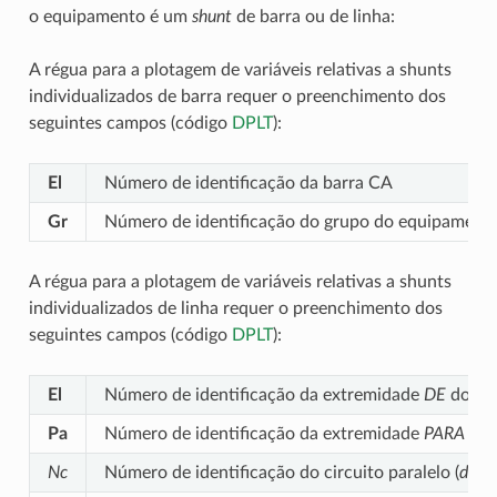
o equipamento é um
shunt
de barra ou de linha:
A régua para a plotagem de variáveis relativas a shunts
individualizados de barra requer o preenchimento dos
seguintes campos (código
DPLT
):
El
Número de identificação da barra CA
Gr
Número de identificação do grupo do equipamento
A régua para a plotagem de variáveis relativas a shunts
individualizados de linha requer o preenchimento dos
seguintes campos (código
DPLT
):
El
Número de identificação da extremidade
DE
do cir
Pa
Número de identificação da extremidade
PARA
do c
Nc
Número de identificação do circuito paralelo (
defau