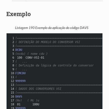
Exemplo
Listagem 190
Exemplo da aplicação do código DAVS
 1
(======================================================
 2
( DEFINIÇÃO DO MODELO DO CONVERSOR VSI
 3
(======================================================
 4
DCDU
 5
(ncdu) ( nome cdu )
 6
 100  CONV-VSI-01
 7
(   ...
 8
( Definição da lógica de controle do conversor
 9
(   ...
10
FIMCDU
11
(
12
999999
13
(======================================================
14
( DADOS DOS CONVERSORES VSI
15
(======================================================
16
DAVS
17
(Nv)   ( Mc )u
18
 01       100U
19
999999