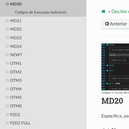
MD20
»
Opções 
Códigos de Execução Aplicáveis
MD21
Anterior
MD22
MD23
MD24
NEWT
OTM1
OTM2
OTM3
OTM4
MD20
OTM5
OTMX
P2D2
Especifica, p
P2D2 FULL