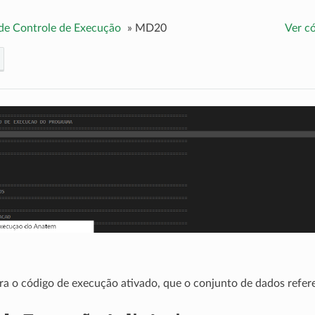
de Controle de Execução
»
MD20
Ver c
ara o código de execução ativado, que o conjunto de dados refer