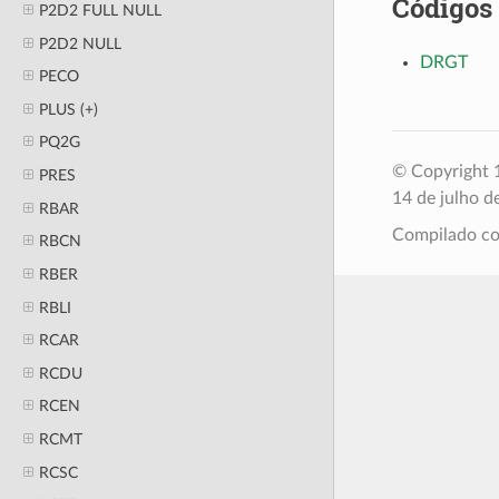
Códigos
P2D2 FULL NULL
P2D2 NULL
DRGT
PECO
PLUS (+)
PQ2G
© Copyright 1
PRES
14 de julho d
RBAR
Compilado 
RBCN
RBER
RBLI
RCAR
RCDU
RCEN
RCMT
RCSC