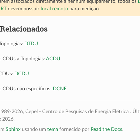
arem associados diretamente a nenhum equipamento, todos os
ORT
devem possuir
local remoto
para medição.
 Relacionados
Topologias:
DTDU
e CDUs a Topologias:
ACDU
 CDUs:
DCDU
e CDUs não específicos:
DCNE
989-2026, Cepel - Centro de Pesquisas de Energia Elétrica .
Últ
e 2026.
com
Sphinx
usando um
tema
fornecido por
Read the Docs
.