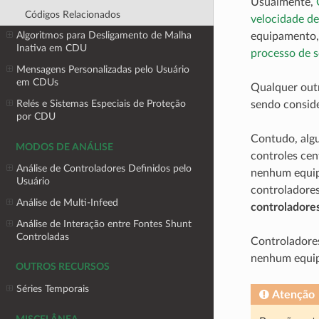
Usualmente,
Códigos Relacionados
velocidade d
Algoritmos para Desligamento de Malha
equipamento,
Inativa em CDU
processo de 
Mensagens Personalizadas pelo Usuário
em CDUs
Qualquer outr
Relés e Sistemas Especiais de Proteção
sendo consid
por CDU
Contudo, algu
MODOS DE ANÁLISE
controles cen
Análise de Controladores Definidos pelo
nenhum equip
Usuário
controladores
Análise de Multi-Infeed
controladores
Análise de Interação entre Fontes Shunt
Controladas
Controladores
nenhum equipa
OUTROS RECURSOS
Séries Temporais
Atenção