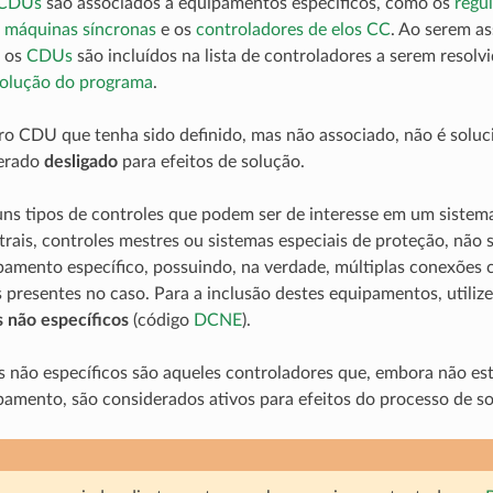
CDUs
são associados a equipamentos específicos, como os
regu
e máquinas síncronas
e os
controladores de elos CC
. Ao serem a
 os
CDUs
são incluídos na lista de controladores a serem resolv
solução do programa
.
o CDU que tenha sido definido, mas não associado, não é solu
erado
desligado
para efeitos de solução.
ns tipos de controles que podem ser de interesse em um sistem
trais, controles mestres ou sistemas especiais de proteção, não 
amento específico, possuindo, na verdade, múltiplas conexões 
 presentes no caso. Para a inclusão destes equipamentos, utilize
 não específicos
(código
DCNE
).
 não específicos são aqueles controladores que, embora não es
mento, são considerados ativos para efeitos do processo de so