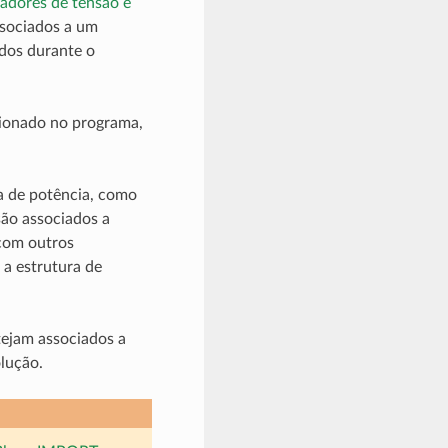
ladores de tensão e
ssociados a um
idos durante o
cionado no programa,
a de potência, como
são associados a
com outros
 a estrutura de
tejam associados a
lução.