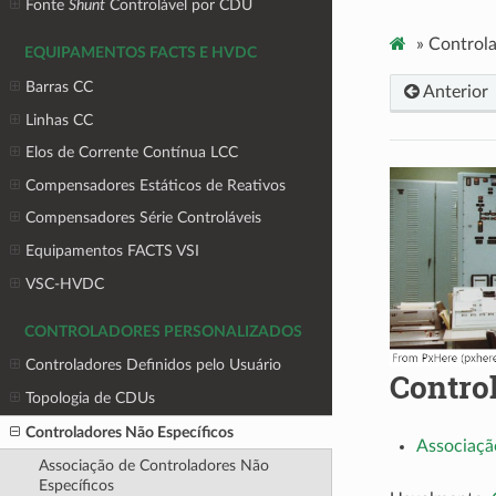
Fonte
Shunt
Controlável por CDU
»
Controla
EQUIPAMENTOS FACTS E HVDC
Barras CC
Anterior
Linhas CC
Elos de Corrente Contínua LCC
Compensadores Estáticos de Reativos
Compensadores Série Controláveis
Equipamentos FACTS VSI
VSC-HVDC
CONTROLADORES PERSONALIZADOS
Controladores Definidos pelo Usuário
Contro
Topologia de CDUs
Controladores Não Específicos
Associaçã
Associação de Controladores Não
Específicos