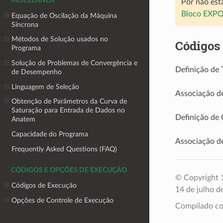
MISCELÂNEA
Por não est
Bloco EXP
Equação de Oscilação da Máquina
Síncrona
Métodos de Solução usados no
Códigos
Programa
Solução de Problemas de Convergência e
Definição de 
de Desempenho
Linguagem de Seleção
Associação d
Obtenção de Parâmetros da Curva de
Saturação para Entrada de Dados no
Definição de
Anatem
Capacidade do Programa
Associação d
Frequently Asked Questions (FAQ)
CÓDIGOS E OPÇÕES DE EXECUÇÃO
© Copyright 1
Códigos de Execução
14 de julho d
Opções de Controle de Execução
Compilado 