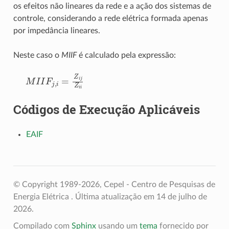
os efeitos não lineares da rede e a ação dos sistemas de
controle, considerando a rede elétrica formada apenas
por impedância lineares.
Neste caso o
MIIF
é calculado pela expressão:
M
I
I
F
j
,
i
=
Z
i
j
Z
i
i
Códigos de Execução Aplicáveis
EAIF
© Copyright 1989-2026, Cepel - Centro de Pesquisas de
Energia Elétrica .
Última atualização em 14 de julho de
2026.
Compilado com
Sphinx
usando um
tema
fornecido por