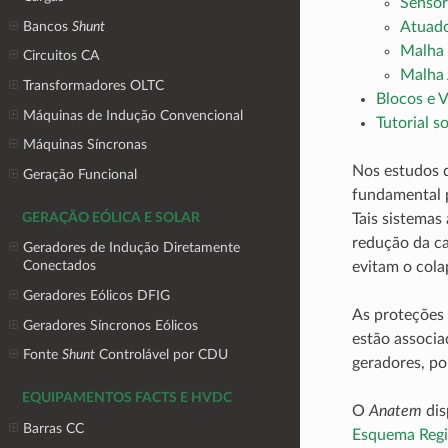
Sensor
Bancos
Shunt
Atuad
Malha 
Circuitos CA
Malha
Transformadores OLTC
Blocos e 
Máquinas de Indução Convencional
Tutorial 
Máquinas Síncronas
Nos estudos d
Geração Funcional
fundamental p
GERAÇÃO EÓLICA E SOLAR
Tais sistemas
redução da ca
Geradores de Indução Diretamente
Conectados
evitam o cola
Geradores Eólicos DFIG
As proteções 
Geradores Síncronos Eólicos
estão associa
Fonte
Shunt
Controlável por CDU
geradores, po
EQUIPAMENTOS FACTS E HVDC
O
Anatem
dis
Barras CC
Esquema Regio