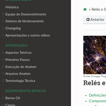
APRESENTAÇÃO
Histórico
»
Relés e 
Equipe de Desenvolvimento
Anterior
Sistema de Versionamento
Changelog
Apresentações e outros vídeos
INTRODUÇÃO
Aspectos Teóricos
Primeiros Passos
Execução do Anatem
Arquivos Anatem
Relés 
Terminologia Técnica
EQUIPAMENTOS BÁSICOS
Definiçõe
Barras CA
Componen
Cargas