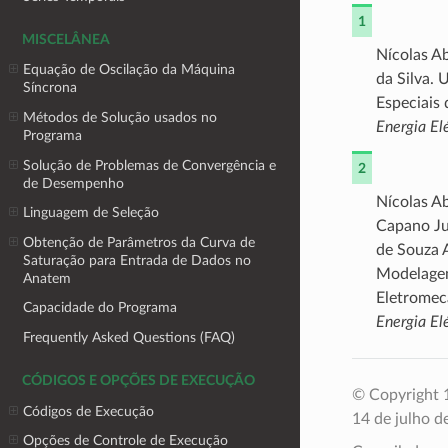
1
MISCELÂNEA
Nícolas Ab
Equação de Oscilação da Máquina
da Silva.
Síncrona
Especiais
Métodos de Solução usados no
Energia El
Programa
Solução de Problemas de Convergência e
2
de Desempenho
Nícolas Ab
Linguagem de Seleção
Capano Ju
Obtenção de Parâmetros da Curva de
de Souza 
Saturação para Entrada de Dados no
Modelagem
Anatem
Eletromec
Capacidade do Programa
Energia El
Frequently Asked Questions (FAQ)
CÓDIGOS E OPÇÕES DE EXECUÇÃO
© Copyright 1
Códigos de Execução
14 de julho d
Opções de Controle de Execução