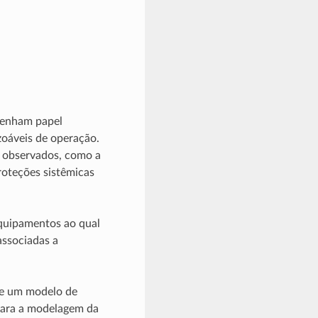
penham papel
zoáveis de operação.
s observados, como a
roteções sistêmicas
equipamentos ao qual
associadas a
e um modelo de
para a modelagem da