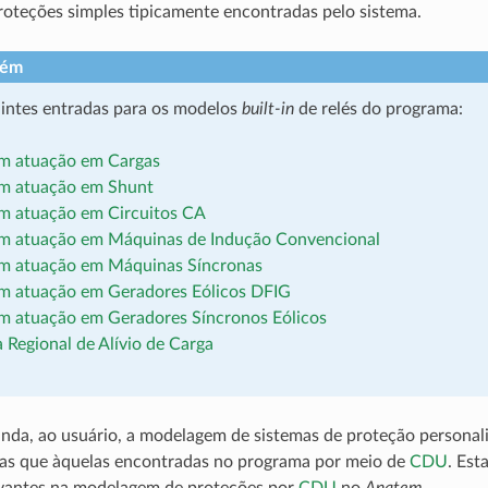
roteções simples tipicamente encontradas pelo sistema.
bém
uintes entradas para os modelos
built-in
de relés do programa:
om atuação em Cargas
om atuação em Shunt
om atuação em Circuitos CA
om atuação em Máquinas de Indução Convencional
om atuação em Máquinas Síncronas
om atuação em Geradores Eólicos DFIG
m atuação em Geradores Síncronos Eólicos
Regional de Alívio de Carga
inda, ao usuário, a modelagem de sistemas de proteção personal
as que àquelas encontradas no programa por meio de
CDU
. Est
evantes na modelagem de proteções por
CDU
no
Anatem
.