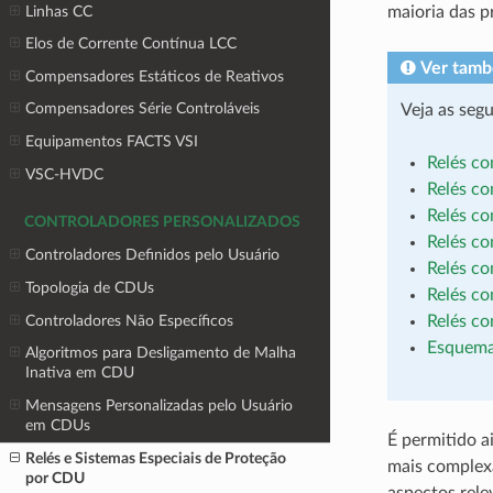
Linhas CC
maioria das p
Elos de Corrente Contínua LCC
Ver tam
Compensadores Estáticos de Reativos
Compensadores Série Controláveis
Veja as seg
Equipamentos FACTS VSI
Relés c
VSC-HVDC
Relés c
Relés c
CONTROLADORES PERSONALIZADOS
Relés c
Controladores Definidos pelo Usuário
Relés c
Topologia de CDUs
Relés c
Controladores Não Específicos
Relés co
Esquema 
Algoritmos para Desligamento de Malha
Inativa em CDU
Mensagens Personalizadas pelo Usuário
em CDUs
É permitido a
Relés e Sistemas Especiais de Proteção
mais complex
por CDU
aspectos rel