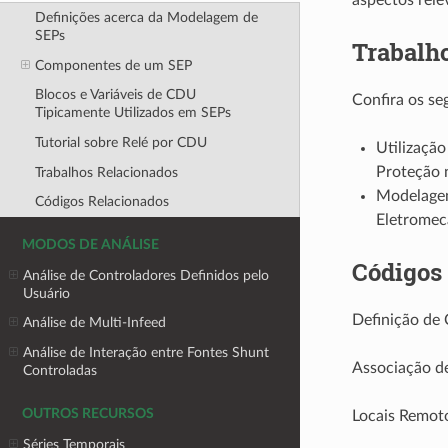
Definições acerca da Modelagem de
SEPs
Trabalh
Componentes de um SEP
Blocos e Variáveis de CDU
Confira os se
Tipicamente Utilizados em SEPs
Tutorial sobre Relé por CDU
Utilizaçã
Proteção
Trabalhos Relacionados
Modelagem
Códigos Relacionados
Eletromec
MODOS DE ANÁLISE
Códigos
Análise de Controladores Definidos pelo
Usuário
Definição de
Análise de Multi-Infeed
Análise de Interação entre Fontes Shunt
Associação de
Controladas
OUTROS RECURSOS
Locais Remot
Séries Temporais