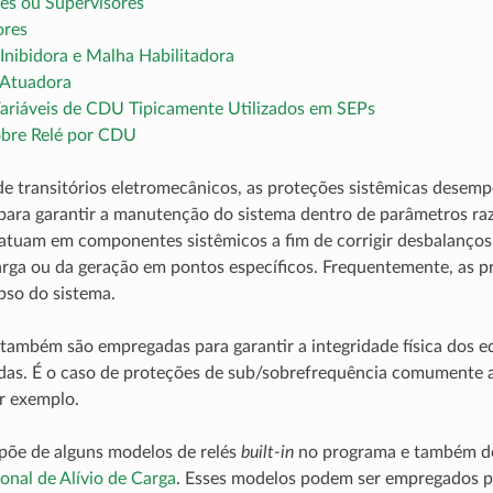
es ou Supervisores
ores
Inibidora e Malha Habilitadora
 Atuadora
Variáveis de CDU Tipicamente Utilizados em SEPs
sobre Relé por CDU
e transitórios eletromecânicos, as proteções sistêmicas desem
ara garantir a manutenção do sistema dentro de parâmetros ra
 atuam em componentes sistêmicos a fim de corrigir desbalanço
rga ou da geração em pontos específicos. Frequentemente, as p
pso do sistema.
também são empregadas para garantir a integridade física dos 
das. É o caso de proteções de sub/sobrefrequência comumente 
r exemplo.
põe de alguns modelos de relés
built-in
no programa e também d
nal de Alívio de Carga
. Esses modelos podem ser empregados 