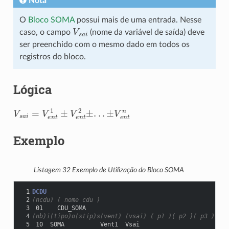
Nota
O
Bloco SOMA
possui mais de uma entrada. Nesse
V
s
a
i
caso, o campo
(nome da variável de saída) deve
ser preenchido com o mesmo dado em todos os
registros do bloco.
Lógica
V
s
a
i
=
V
e
±
n
V
t
e
1
n
±
t
V
n
e
n
t
2
±
.
.
.
Exemplo
Listagem 32
Exemplo de Utilização do Bloco SOMA
 1
DCDU
 2
(ncdu) ( nome cdu )
 3
 01    CDU_SOMA
 4
(nb)i(tipo)o(stip)s(vent) (vsai) ( p1 )( p2 )( p3 )( p4
 5
 10  SOMA          Vent1  Vsai