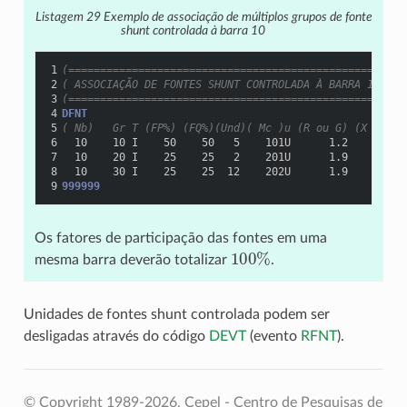
Listagem 29
Exemplo de associação de múltiplos grupos de fonte
shunt controlada à barra 10
1
(=====================================================
2
( ASSOCIAÇÃO DE FONTES SHUNT CONTROLADA À BARRA 10
3
(=====================================================
4
DFNT
5
( Nb)   Gr T (FP%) (FQ%)(Und)( Mc )u (R ou G) (X ou B)
6
  10    10 I    50    50   5    101U      1.2      4.0
7
  10    20 I    25    25   2    201U      1.9      3.0
8
  10    30 I    25    25  12    202U      1.9      3.0
9
999999
Os fatores de participação das fontes em uma
100
%
mesma barra deverão totalizar
.
Unidades de fontes shunt controlada podem ser
desligadas através do código
DEVT
(evento
RFNT
).
© Copyright 1989-2026, Cepel - Centro de Pesquisas de