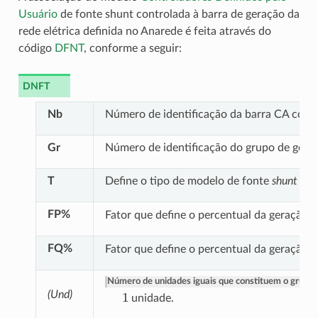
Usuário
de fonte shunt controlada à barra de geração da
rede elétrica definida no Anarede é feita através do
código
DFNT
, conforme a seguir:
DNFT
Nb
Número de identificação da barra CA corr
Gr
Número de identificação do grupo de ger
T
Define o tipo de modelo de fonte
shunt
con
FP%
Fator que define o percentual da geração a
FQ%
Fator que define o percentual da geração r
Número de unidades iguais que constituem o grupo
1
(Und)
unidade.