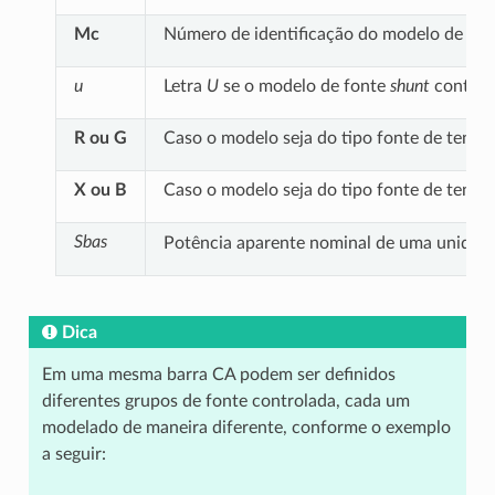
Mc
Número de identificação do modelo de fo
u
Letra
U
se o modelo de fonte
shunt
controla
R ou G
Caso o modelo seja do tipo fonte de tens
X ou B
Caso o modelo seja do tipo fonte de tens
Sbas
Potência aparente nominal de uma unidad
Dica
Em uma mesma barra CA podem ser definidos
diferentes grupos de fonte controlada, cada um
modelado de maneira diferente, conforme o exemplo
a seguir: