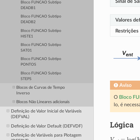
Sinal de Sa
Bloco FUNCAO Subtipo
DEADB1
Bloco FUNCAO Subtipo
Valores def
DEADB2
Restrições
Bloco FUNCAO Subtipo
HISTE1
Bloco FUNCAO Subtipo
SAT01
Bloco FUNCAO Subtipo
PONTOS
Bloco FUNCAO Subtipo
STEPS
Aviso
Blocos de Curvas de Tempo
Inverso
O
Bloco F
Blocos Não Lineares adicionais
lo, é neces
Definição de Valor Inicial de Variáveis
(DEFVAL)
Lógica
Definição de Valor Default (DEFVDF)
Definição de Variáveis para Plotagem
V
s
a
i
=
log
(
V