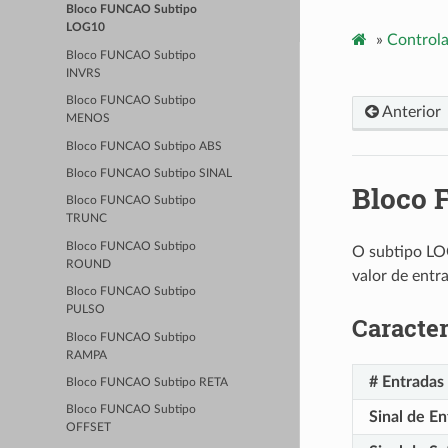
Bloco FUNCAO Subtipo
LOG10
»
Controla
Bloco FUNCAO Subtipo
INVRS
Bloco FUNCAO Subtipo
Anterior
MENOS
Bloco FUNCAO Subtipo ABS
Bloco FUNCAO Subtipo SINAL
Bloco 
Bloco FUNCAO Subtipo
TRUNC
Bloco FUNCAO Subtipo
O subtipo LOG
ROUND
valor de entr
Bloco FUNCAO Subtipo
PULSO
Caracter
Bloco FUNCAO Subtipo
RAMPA
# Entradas
Bloco FUNCAO Subtipo RETA
Bloco FUNCAO Subtipo
Sinal de En
OFFSET