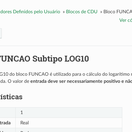
dores Definidos pelo Usuário
»
Blocos de CDU
»
Bloco FUNCA
Ver c
FUNCAO Subtipo LOG10
10 do bloco FUNCAO é utilizado para o cálculo do logarítimo 
ada. O valor de
entrada deve ser necessariamente positivo e nã
ísticas
1
trada
Real