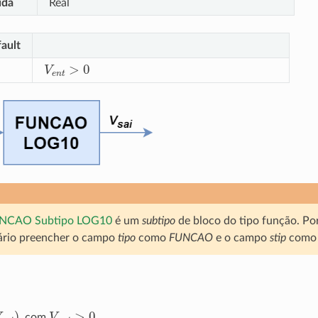
ída
Real
ault
V
e
n
t
>
0
UNCAO Subtipo LOG10
é um
subtipo
de bloco do tipo função. Port
sário preencher o campo
tipo
como
FUNCAO
e o campo
stip
com
e
n
t
)
V
e
n
t
>
0
, com