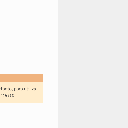
anto, para utilizá-
o
LOG10
.