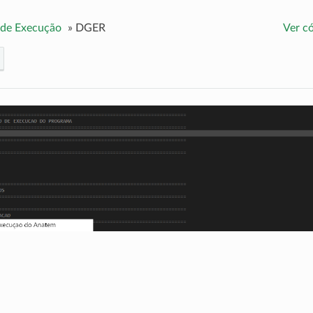
 de Execução
»
DGER
Ver c