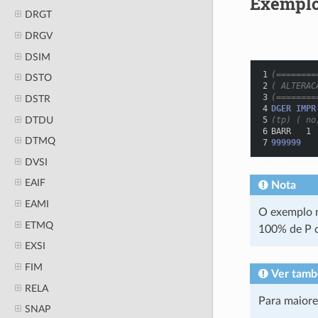
Exempl
DRGT
DRGV
DSIM
1
(========
DSTO
2
( ALTERAC
3
(========
DSTR
4
DGER IMPR
DTDU
5
(tp) ( no
6
BARR   1 
DTMQ
7
999999
DVSI
EAIF
Nota
EAMI
O exemplo m
ETMQ
100% de P c
EXSI
FIM
Ver tam
RELA
Para maiore
SNAP