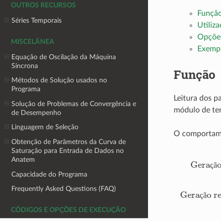
OUTROS RECURSOS
Funçã
Séries Temporais
Utiliz
Opções
MISCELÂNEA
Exemp
Equação de Oscilação da Máquina
Síncrona
Função
Métodos de Solução usados no
Programa
Leitura dos 
Solução de Problemas de Convergência e
módulo de ten
de Desempenho
Linguagem de Seleção
O comportamen
Obtenção de Parâmetros da Curva de
Geraçã
Saturação para Entrada de Dados no
Anatem
ç
ã
Capacidade do Programa
Frequently Asked Questions (FAQ)
ç
ã
CÓDIGOS E OPÇÕES DE EXECUÇÃO