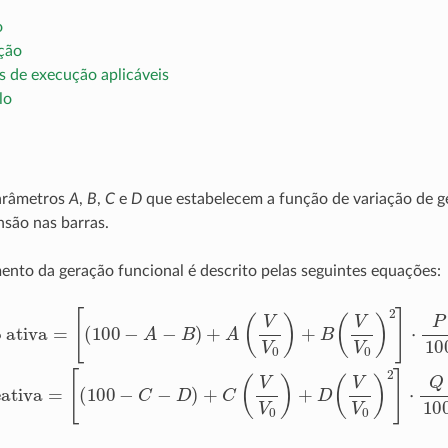
o
ação
 de execução aplicáveis
lo
parâmetros
A
,
B
,
C
e
D
que estabelecem a função de variação de g
são nas barras.
to da geração funcional é descrito pelas seguintes equações:
o ativa
Geração reativa
=
=
[
[
(
(
100
100
−
−
A
C
−
−
B
D
)
)
+
+
A
C
(
(
V
V
V
V
0
0
)
)
+
+
B
D
(
(
V
V
V
V
0
0
)
)
2
2
]
]
⋅
⋅
P
Q
100
100
se
se
V
V
≥
≥
V
V
B