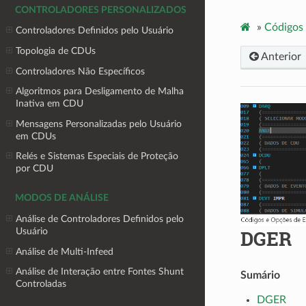
CONTROLADORES PERSONALIZADOS
»
Códigos
Controladores Definidos pelo Usuário
Topologia de CDUs
Anterior
Controladores Não Específicos
Algoritmos para Desligamento de Malha
Inativa em CDU
Mensagens Personalizadas pelo Usuário
em CDUs
Relés e Sistemas Especiais de Proteção
por CDU
MODOS DE ANÁLISE
Análise de Controladores Definidos pelo
DGER
Usuário
Análise de Multi-Infeed
Análise de Interação entre Fontes Shunt
Sumário
Controladas
DGER