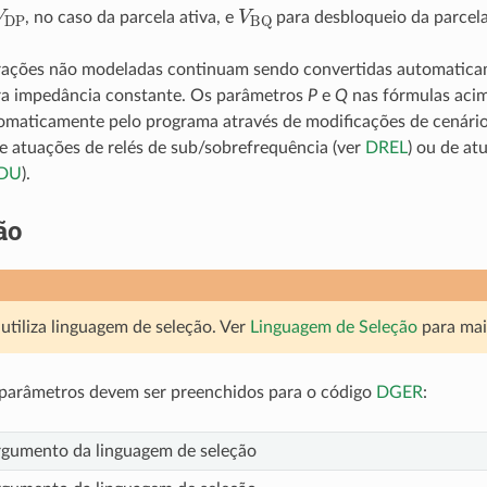
V
DP
V
BQ
, no caso da parcela ativa, e
para desbloqueio da parcela
rações não modeladas continuam sendo convertidas automatica
ra impedância constante. Os parâmetros
P
e
Q
nas fórmulas aci
omaticamente pelo programa através de modificações de cenári
de atuações de relés de sub/sobrefrequência (ver
DREL
) ou de at
DU
).
ão
utiliza linguagem de seleção. Ver
Linguagem de Seleção
para mai
 parâmetros devem ser preenchidos para o código
DGER
:
gumento da linguagem de seleção