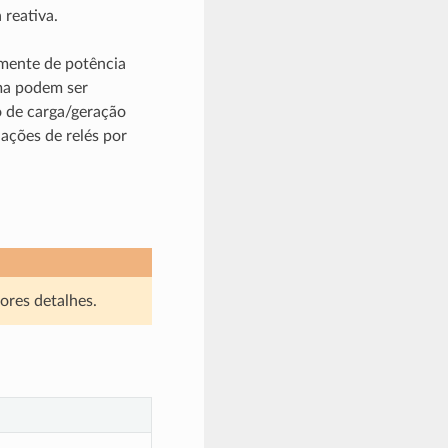
 reativa.
mente de potência
ma podem ser
o de carga/geração
uações de relés por
ores detalhes.