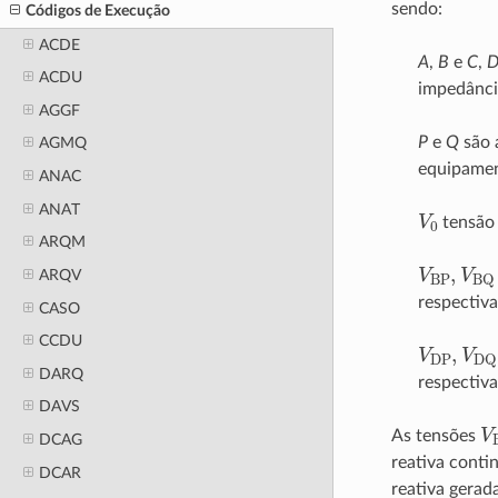
sendo:
Códigos de Execução
ACDE
A
,
B
e
C
,
ACDU
impedânci
AGGF
P
e
Q
são 
AGMQ
equipamen
ANAC
ANAT
V
0
tensão 
ARQM
V
BP
,
V
B
ARQV
respectiv
CASO
CCDU
V
DP
,
V
D
DARQ
respectiv
DAVS
V
As tensões
DCAG
reativa conti
DCAR
reativa gerad