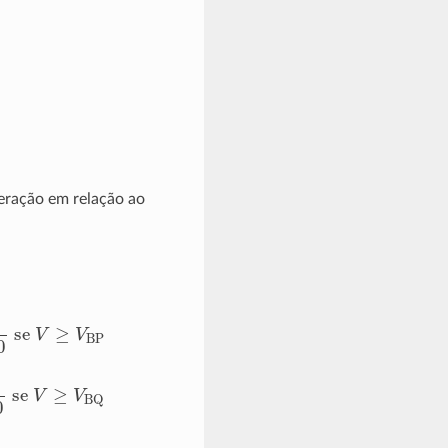
eração em relação ao
P
BQ