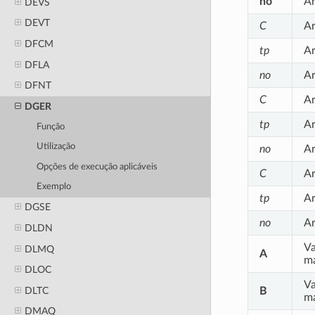
no
Ar
DEVS
DEVT
C
Ar
DFCM
tp
Ar
DFLA
no
Ar
DFNT
C
Ar
DGER
tp
Ar
Função
Utilização
no
Ar
Opções de execução aplicáveis
C
Ar
Exemplo
tp
Ar
DGSE
no
Ar
DLDN
Va
DLMQ
A
ma
DLOC
Va
B
DLTC
ma
DMAQ