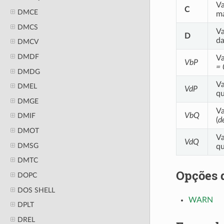
Va
C
DMCE
ma
DMCS
Va
D
da
DMCV
DMDF
Va
VbP
= 
DMDG
Va
DMEL
VdP
qu
DMGE
Va
VbQ
DMIF
(
d
DMOT
Va
VdQ
DMSG
qu
DMTC
Opções 
DOPC
DOS SHELL
WARN
DPLT
DREL