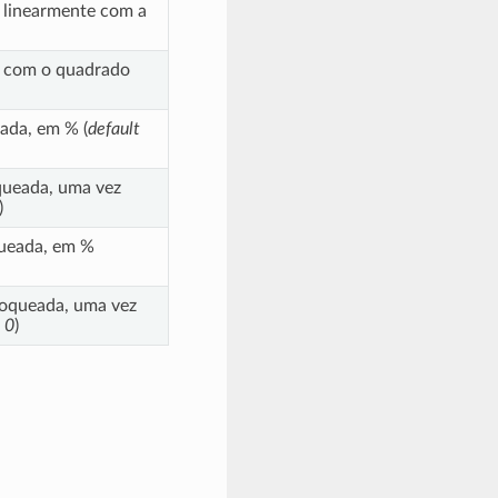
a linearmente com a
ia com o quadrado
eada, em % (
default
oqueada, uma vez
)
queada, em %
bloqueada, uma vez
 0
)