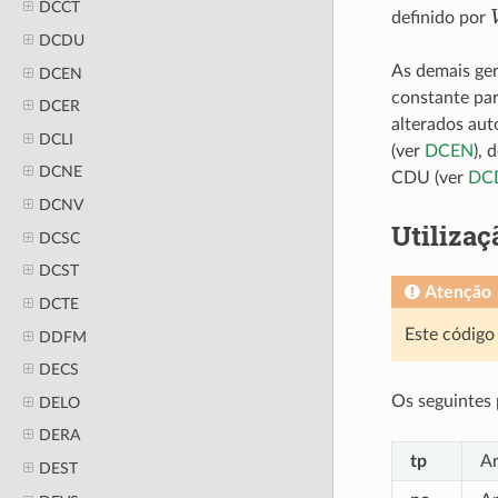
DCCT
definido por
DCDU
As demais ge
DCEN
constante pa
DCER
alterados aut
DCLI
(ver
DCEN
), 
DCNE
CDU (ver
DC
DCNV
Utilizaç
DCSC
DCST
Atenção
DCTE
Este código 
DDFM
DECS
Os seguintes
DELO
DERA
tp
Ar
DEST