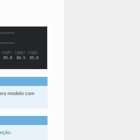
=======
=======
 (VdP) (VbQ) (VdQ)
  85.0  84.5  85.0
para modelo com
leção
.