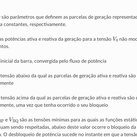
D
são parâmetros que definem as parcelas de geração representad
a constantes, respectivamente.
V
0
as potências ativa e reativa da geração para a tensão
não mode
tos.
inicial da barra, convergida pelo fluxo de potência
Q
tensão abaixo da qual as parcelas de geração ativa e reativa são
amente
Q
tensão acima da qual as parcelas de geração ativa e reativa são
amente, uma vez que tenha ocorrido o seu bloqueio
BP
V
BQ
e
são as tensões mínimas para as quais as funções estáti
nuam sendo respeitadas, abaixo deste valor ocorre o bloqueio da
a. O desbloqueio de potência sucede no instante em que a tensão