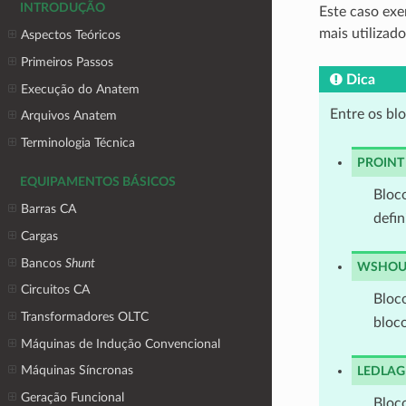
INTRODUÇÃO
Este caso ex
mais utiliza
Aspectos Teóricos
Primeiros Passos
Dica
Execução do Anatem
Entre os bl
Arquivos Anatem
Terminologia Técnica
PROINT
EQUIPAMENTOS BÁSICOS
Bloco
Barras CA
defi
Cargas
Bancos
Shunt
WSHOU
Circuitos CA
Bloc
Transformadores OLTC
bloc
Máquinas de Indução Convencional
Máquinas Síncronas
LEDLAG
Geração Funcional
Bloco