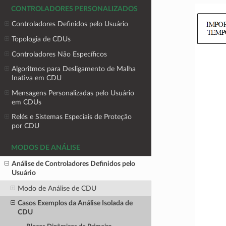
CONTROLADORES PERSONALIZADOS
Controladores Definidos pelo Usuário
Topologia de CDUs
Controladores Não Específicos
Algoritmos para Desligamento de Malha
Inativa em CDU
Mensagens Personalizadas pelo Usuário
em CDUs
Relés e Sistemas Especiais de Proteção
por CDU
MODOS DE ANÁLISE
Análise de Controladores Definidos pelo
Usuário
Modo de Análise de CDU
Casos Exemplos da Análise Isolada de
CDU