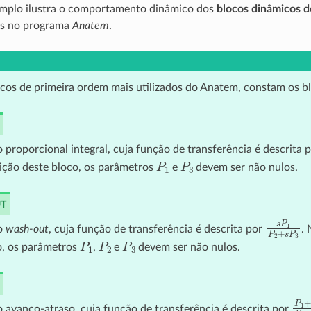
emplo ilustra o comportamento dinâmico dos
blocos dinâmicos d
dos no programa
Anatem
.
ocos de primeira ordem mais utilizados do Anatem, constam os b
 proporcional integral, cuja função de transferência é descrita 
P
1
P
3
nição deste bloco, os parâmetros
e
devem ser não nulos.
T
s
P
1
P
2
+
o
wash-out
, cuja função de transferência é descrita por
. 
P
1
P
2
P
3
o, os parâmetros
,
e
devem ser não nulos.
P
1
 avanço-atraso, cuja função de transferência é descrita por