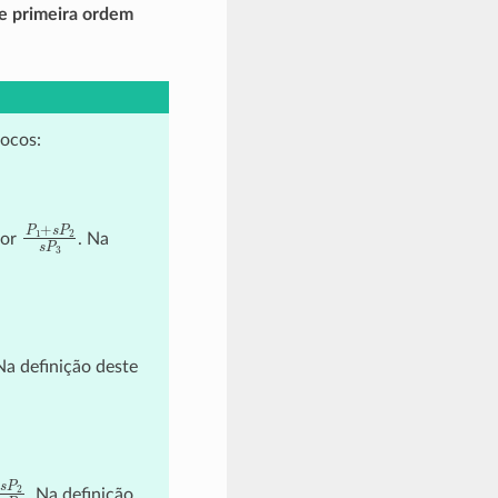
e primeira ordem
locos:
P
1
+
s
P
2
s
P
3
por
. Na
s
P
3
Na definição deste
+
s
P
2
P
3
+
s
P
4
. Na definição