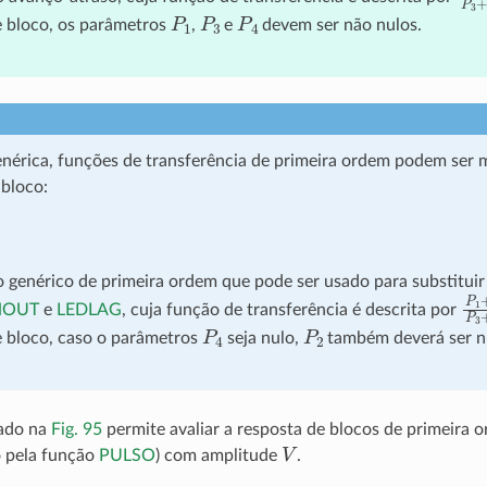
P
1
P
3
P
4
e bloco, os parâmetros
,
e
devem ser não nulos.
nérica, funções de transferência de primeira ordem podem ser
 bloco:
 genérico de primeira ordem que pode ser usado para substituir
P
1
OUT
e
LEDLAG
, cuja função de transferência é descrita por
P
4
P
2
e bloco, caso o parâmetros
seja nulo,
também deverá ser n
ado na
Fig. 95
permite avaliar a resposta de blocos de primeira 
V
o pela função
PULSO
) com amplitude
.