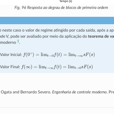
Fig. 96
Resposta ao degrau de blocos de primeira ordem
 neste caso o valor de regime atingido por cada saída, após a a
de V, pode ser avaliado por meio da aplicação do
teorema de val
1
e moderno
.
f
(
0
+
)
=
lim
t
→
0
f
(
t
)
=
lim
t
→
∞
s
F
(
s
)
alor Inicial:
f
(
∞
)
=
lim
t
→
∞
f
(
t
)
=
lim
t
→
0
s
F
(
s
)
Valor Final:
 Ogata and Bernardo Severo.
Engenharia de controle moderno
. Pr