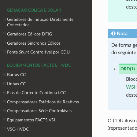
dest
GERAÇÃO EÓLICA E SOLAR
Geradores de Indução Diretamente
Conectados
Nota
Geradores Eólicos DFIG
Geradores Síncronos Eólicos
De forma ge
Fonte
Shunt
Controlável por CDU
do seguinte
EQUIPAMENTOS FACTS E HVDC
ORD(1)
Barras CC
Bloco
Linhas CC
WSH
Elos de Corrente Contínua LCC
dest
Compensadores Estáticos de Reativos
Compensadores Série Controláveis
Equipamentos FACTS VSI
O CDU ilustr
(representad
VSC-HVDC