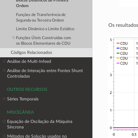
Blocos Dinâmicos de Primeira
Ordem
Funções de Transferência de
Segunda ou Terceira Ordem
Os resultado
Limite Dinâmico x Limite Estático
Funções Úteis Construídas com
os Blocos Elementares de CDU
Códigos Relacionados
Análise de Multi-Infeed
Análise de Interação entre Fontes Shunt
Controladas
OUTROS RECURSOS
Séries Temporais
MISCELÂNEA
Equação de Oscilação da Máquina
Síncrona
Métodos de Solução usados no