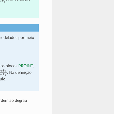
 modelados por meio
 os blocos
PROINT
,
+
s
P
2
P
3
+
s
P
4
. Na definição
ulo.
ordem ao degrau