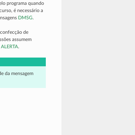
pelo programa quando
curso, é necessário a
ensagens
DMSG
.
 confecção de
ressões assumem
o ALERTA
.
ade da mensagem