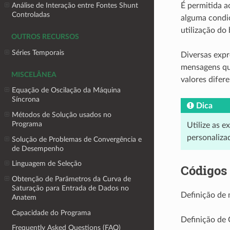
É permitida a
Análise de Interação entre Fontes Shunt
Controladas
alguma condiç
utilização d
OUTROS RECURSOS
Séries Temporais
Diversas expr
mensagens qu
MISCELÂNEA
valores difer
Equação de Oscilação da Máquina
Síncrona
Dica
Métodos de Solução usados no
Programa
Utilize as 
personalizad
Solução de Problemas de Convergência e
de Desempenho
Linguagem de Seleção
Códigos
Obtenção de Parâmetros da Curva de
Saturação para Entrada de Dados no
Definição de
Anatem
Capacidade do Programa
Definição de
Frequently Asked Questions (FAQ)