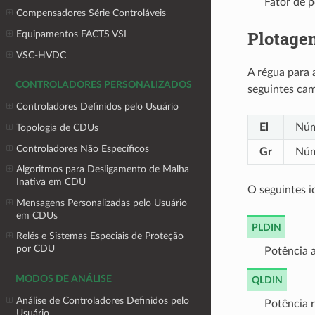
Fator de p
Compensadores Série Controláveis
Plotage
Equipamentos FACTS VSI
VSC-HVDC
A régua para 
CONTROLADORES PERSONALIZADOS
seguintes ca
Controladores Definidos pelo Usuário
El
Núm
Topologia de CDUs
Controladores Não Específicos
Gr
Núm
Algoritmos para Desligamento de Malha
Inativa em CDU
O seguintes id
Mensagens Personalizadas pelo Usuário
em CDUs
PLDIN
Relés e Sistemas Especiais de Proteção
por CDU
Potência 
MODOS DE ANÁLISE
QLDIN
Análise de Controladores Definidos pelo
Potência 
Usuário