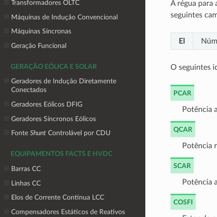
Transformadores OLTC
A régua para 
seguintes ca
Máquinas de Indução Convencional
Máquinas Síncronas
El
Núme
Geração Funcional
GERAÇÃO EÓLICA E SOLAR
O seguintes id
Geradores de Indução Diretamente
Conectados
PCAR
Geradores Eólicos DFIG
Potência 
Geradores Síncronos Eólicos
QCAR
Fonte
Shunt
Controlável por CDU
Potência r
EQUIPAMENTOS FACTS E HVDC
SCAR
Barras CC
Potência 
Linhas CC
Elos de Corrente Contínua LCC
COSFI
Compensadores Estáticos de Reativos