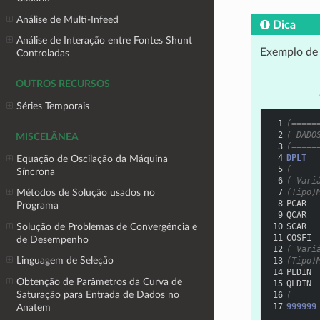
Análise de Multi-Infeed
Dica
Análise de Interação entre Fontes Shunt
Exemplo de 
Controladas
OUTROS RECURSOS
Séries Temporais
 1
(=====
 2
( DADO
MISCELÂNEA
 3
(=====
 4
DPLT
Equação de Oscilação da Máquina
 5
(
Síncrona
 6
( Vari
 7
(Tipo)
Métodos de Solução usados no
 8
PCAR  
Programa
 9
QCAR  
Solução de Problemas de Convergência e
10
SCAR  
11
COSFI 
de Desempenho
12
( Vari
Linguagem de Seleção
13
(Tipo)
14
PLDIN 
Obtenção de Parâmetros da Curva de
15
QLDIN 
Saturação para Entrada de Dados no
16
(
17
999999
Anatem