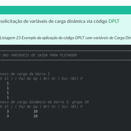
solicitação de variáveis de carga dinâmica via código
DPLT
Listagem 23
Exemplo da aplicação do código DPLT com variáveis de Carga Di
================================================================
S DAS VARIÁVEIS DE SAIDA PARA PLOTAGEM
================================================================
áveis de carga da barra 1
M( El ) ( Pa) Nc Gp ( Br) Gr ( Ex) (Bl) P
    1
    1
    1
    1
áveis de carga dinâmica da barra 3, grupo 10
M( El ) ( Pa) Nc Gp ( Br) Gr ( Ex) (Bl) P
    3            10
    3            10