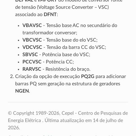
DEFVAL
e
IMPORT
do modelo de conversor fonte
de tensão (Voltage Source Converter – VSC)
associado ao
DFNT
:
VBAVSC
- Tensão base AC no secundário do
transformador conversor;
VBCVSC
- Tensão base do elo VSC;
VDCVSC
- Tensão da barra CC do VSC;
SBVSC
- Potência base do VSC;
PCCVSC
- Potência CC;
RARVSC
- Resistência do braço.
Criação da opção de execução
PQ2G
para adicionar
barras PQ sem geração na estrutura de geradores
NGEN
.
© Copyright 1989-2026, Cepel - Centro de Pesquisas de
Energia Elétrica .
Última atualização em 14 de julho de
2026.